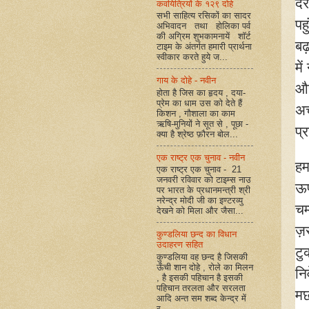
दे
कवयित्रियों के १२९ दोहे
सभी साहित्य रसिकों का सादर
पह
अभिवादन तथा होलिका पर्व
की अग्रिम शुभकामनायें शॉर्ट
बढ़
टाइम के अंतर्गत हमारी प्रार्थना
स्वीकार करते हुये ज...
मे
गाय के दोहे - नवीन
और
होता है जिस का हृदय , दया-
प्रेम का धाम उस को देते हैं
अच
किशन , गौशाला का काम
ऋषि-मुनियों ने सूत से , पूछा -
प्
क्या है श्रेष्ठ फ़ौरन बोल...
एक राष्ट्र एक चुनाव - नवीन
हम
एक राष्ट्र एक चुनाव - 21
जनवरी रविवार को टाइम्स नाउ
ऊप
पर भारत के प्रधानमन्त्री श्री
नरेन्द्र मोदी जी का इण्टरव्यु
चम
देखने को मिला और जैसा...
ज़र
कुण्डलिया छन्द का विधान
उदाहरण सहित
टु
कुण्डलिया वह छन्द है जिसकी
ऊँची शान दोहे , रोले का मिलन
नि
, है इसकी पहिचान है इसकी
पहिचान तरलता और सरलता
मछ
आदि अन्त सम शब्द केन्द्र में
र...