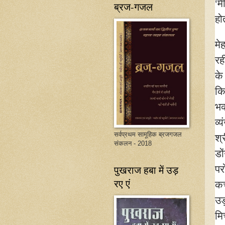
‘म
ब्रज-गजल
हो
मे
रह
के
कि
भक
व्
सर्वप्रथम सामूहिक ब्रजगजल
श्
संकलन - 2018
डों
पर
पुखराज हबा में उड़
रए एं
कच
उड़
मि