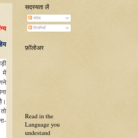
सदस्यता लें
संदेश
ंग्य
टिप्पणियाँ
डेय
फ़ॉलोअर
बड़ी
में
गने
िना
है।
 तो
Read in the
ना-
Language you
undestand