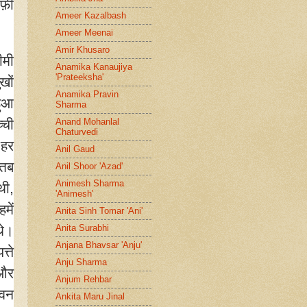
ाफ़ी
Ameer Kazalbash
Ameer Meenai
Amir Khusaro
ीमी
Anamika Kanaujiya
'Prateeksha'
खों
Anamika Pravin
हुआ
Sharma
्ची
Anand Mohanlal
Chaturvedi
 हर
Anil Gaud
 तब
Anil Shoor 'Azad'
Animesh Sharma
थी
,
'Animesh'
में
Anita Sinh Tomar 'Ani'
थे।
Anita Surabhi
Anjana Bhavsar 'Anju'
्ते
Anju Sharma
और
Anjum Rehbar
हवन
Ankita Maru Jinal