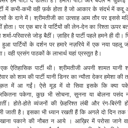
्सर हमें पार्टी दे डालते हैं। हमारी पार्टी और बदले में चुकाई
र्टी में कभी-कभी वही फ़र्क होता है जो आकार के संदर्भ में कद्दू
सों के दाने में। श्रीमतीजी का उत्साह आम तौर पर इससे म
ीं होता। पर एक बार वे पार्टियों की लेन-देन का रिश्ता ऊपर बत
े शर्मा-परिवारसे जोड़ बैठीं। ज़ाहिर है पार्टी पहले हमने ही दी। 
 हुआ पार्टियों के दर्शन पर हमारे नज़रिये में एक नया पहलू 
ा। वही प्रसंग पाठकों के लाभार्थ यहां प्रस्तुत है।
 एक ऐतिहासिक पार्टी थी। श्रीमतीजी अपनी शामत यानी शर
िवार को शाम की पार्टी यानी डिनर का न्यौता देकर हमेशा की 
क़त में आ गईं। ऐसे मूड में वो सिवा इसके कि क्या पक
रकितना पकेगा
,
कुछ भी सोचना
,
सुनना या बोलना पसंद न
तीं। होते-होते व्यंजनों की फ़ेहरिश्त लंबी और रंग-बिरंगी ह
ी जाती है। इसका भी ध्यान रखती हैं कि अगले दो दिन तक
ं खाना पकाने की नौबत न आये । आख़िर में परोसा जाने व