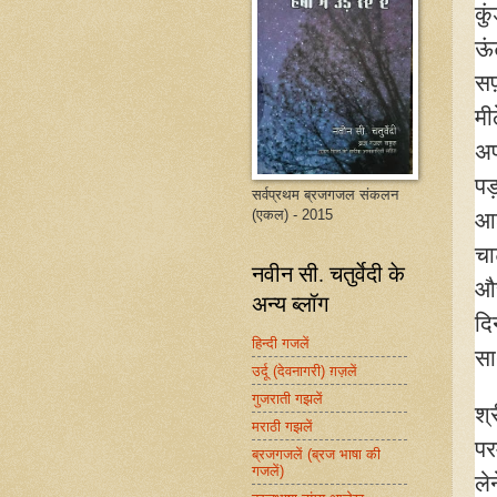
कु
ऊं
सफ़
मी
अप
पड़
सर्वप्रथम ब्रजगजल संकलन
(एकल) - 2015
आश
चा
नवीन सी. चतुर्वेदी के
और
अन्य ब्लॉग
दि
हिन्दी गजलें
सा
उर्दू (देवनागरी) ग़ज़लें
गुजराती गझलें
श्
मराठी गझलें
पर
ब्रजगजलें (ब्रज भाषा की
गजलें)
ले