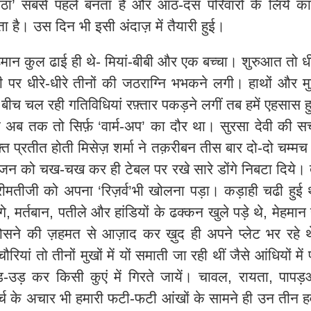
ीठा’ सबसे पहले बनता है और आठ-दस परिवारों के लिये क
ता है। उस दिन भी इसी अंदाज़ में तैयारी हुई।
हमान कुल ढाई ही थे- मियां-बीबी और एक बच्चा। शुरुआत तो ध
ी पर धीरे-धीरे तीनों की जठराग्नि भभकने लगी। हाथों और मु
 बीच चल रही गतिविधियां रफ़्तार पकड़ने लगीं तब हमें एहसास 
 अब तक तो सिर्फ़ ‘वार्म-अप’ का दौर था। सुरसा देवी की सच
्त प्रतीत होती मिसेज़ शर्मा ने तक़रीबन तीस बार दो-दो चम्मच
यंजन को चख-चख कर ही टेबल पर रखे सारे डोंगे निबटा दिये।
रीमतीजी को अपना ‘रिज़र्व’भी खोलना पड़ा। कड़ाही चढी हुई 
गे
,
मर्तबान
,
पतीले और हांडियों के ढक्कन खुले पड़े थे
,
मेहमान ह
ोसने की ज़हमत से आज़ाद कर ख़ुद ही अपने प्लेट भर रहे 
ौरियां तो तीनों मुखों में यों समाती जा रही थीं जैसे आंधियों में पत
-उड़ कर किसी कुएं में गिरते जायें। चावल
,
रायता
,
पापड़
र्च के अचार भी हमारी फटी-फटी आंखों के सामने ही उन तीन 