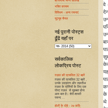
ब्रजभाषा व्यंग्य आलेख
वे
भक्ति काव्यम
दे
विविधम - अन्य रचनाएं
यूट्यूब चैनल
उन
पर
नई पुरानी पोस्ट्स
उन
ढूँढें यहाँ पर
बा
पा
सु
सर्वकालिक
के
लोकप्रिय पोस्ट
यह
ग़ज़ल की प्रचलित 32 बहरें
पा
ग़ज़ल की प्रचलित 32 बहरें ,
उनके उदाहरण और तक़तीअ
कर
ग़ज़ल के प्रेमियों के लिए एक
पोस्ट ग़ज़ल से मुहब्बत होना
के
आम बात है। शेरो-शायरी
पसन्द ...
थे
होली के दोहे - २७ कवि-