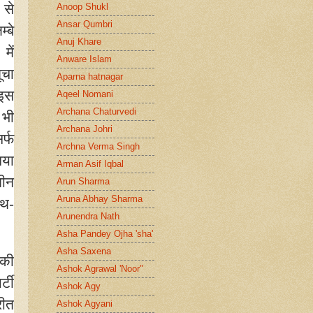
 से
Anoop Shukl
Ansar Qumbri
्बे
Anuj Khare
में
Anware Islam
ूचा
Aparna hatnagar
 इस
Aqeel Nomani
Archana Chaturvedi
 भी
Archana Johri
र्फ
Archna Verma Singh
गया
Arman Asif Iqbal
तीन
Arun Sharma
Aruna Abhay Sharma
ाथ-
Arunendra Nath
Asha Pandey Ojha 'sha'
Asha Saxena
 की
Ashok Agrawal 'Noor"
्टी
Ashok Agy
रीत
Ashok Agyani