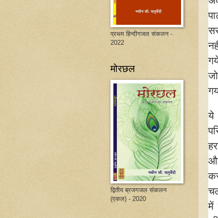
अक
पा
सर
प्रथम हिन्दीगजल संकलन -
2022
नह
गय
मोरछल
जो
गय
ये
पर
हर
औ
कर
चल
द्वितीय ब्रजगजल संकलन
(एकल) - 2020
मे