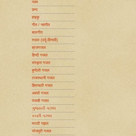
नज़्म
छन्द
हाइकु
गीत / नवगीत
बालगीत
ग़ज़ल (उर्दू-हिन्दवी)
ब्रजगजल
हिन्दी गजल
संस्कृत गजल
बुन्देली गजल
राजस्थानी गजल
हिमाचली गजल
अवधी गजल
पंजाबी गजल
ગુજરાતી ગઝલ
કચ્છી ગઝલ
मराठी गझल
भोजपुरी गजल