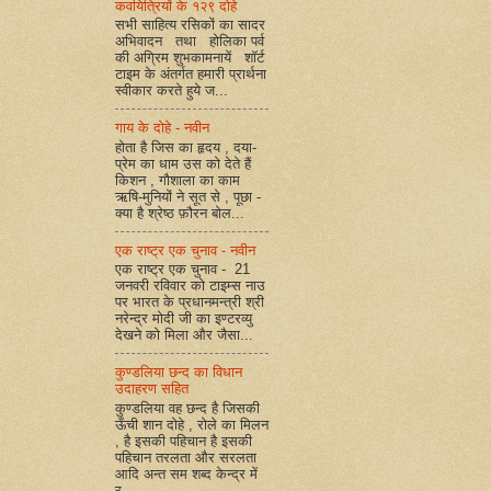
कवयित्रियों के १२९ दोहे
सभी साहित्य रसिकों का सादर
अभिवादन तथा होलिका पर्व
की अग्रिम शुभकामनायें शॉर्ट
टाइम के अंतर्गत हमारी प्रार्थना
स्वीकार करते हुये ज...
गाय के दोहे - नवीन
होता है जिस का हृदय , दया-
प्रेम का धाम उस को देते हैं
किशन , गौशाला का काम
ऋषि-मुनियों ने सूत से , पूछा -
क्या है श्रेष्ठ फ़ौरन बोल...
एक राष्ट्र एक चुनाव - नवीन
एक राष्ट्र एक चुनाव - 21
जनवरी रविवार को टाइम्स नाउ
पर भारत के प्रधानमन्त्री श्री
नरेन्द्र मोदी जी का इण्टरव्यु
देखने को मिला और जैसा...
कुण्डलिया छन्द का विधान
उदाहरण सहित
कुण्डलिया वह छन्द है जिसकी
ऊँची शान दोहे , रोले का मिलन
, है इसकी पहिचान है इसकी
पहिचान तरलता और सरलता
आदि अन्त सम शब्द केन्द्र में
र...