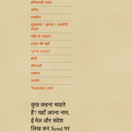
हरियाणवी गजल
सॉनेट
तज़मीन
मुख़म्मस / ख़मसा / तज़मीनी
ग़ज़ल
दोहों के प्रकार
ग़ज़ल की बहरें
વ્રજ યાત્રા
होली
दीपावली
दशहरा
सम्पर्क
Youtube Link
कुछ कहना चाहते
हैं? यहाँ अपना नाम,
ई मेल और संदेश
लिख कर Send पर