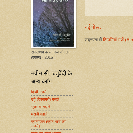
नई पोस्ट
सदस्यता लें
टिप्पणियाँ भेजें (A
सर्वप्रथम ब्रजगजल संकलन
(एकल) - 2015
नवीन सी. चतुर्वेदी के
अन्य ब्लॉग
हिन्दी गजलें
उर्दू (देवनागरी) ग़ज़लें
गुजराती गझलें
मराठी गझलें
ब्रजगजलें (ब्रज भाषा की
गजलें)