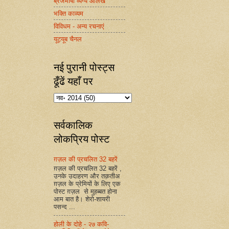
ब्रजभाषा व्यंग्य आलेख
भक्ति काव्यम
विविधम - अन्य रचनाएं
यूट्यूब चैनल
नई पुरानी पोस्ट्स
ढूँढें यहाँ पर
सर्वकालिक
लोकप्रिय पोस्ट
ग़ज़ल की प्रचलित 32 बहरें
ग़ज़ल की प्रचलित 32 बहरें ,
उनके उदाहरण और तक़तीअ
ग़ज़ल के प्रेमियों के लिए एक
पोस्ट ग़ज़ल से मुहब्बत होना
आम बात है। शेरो-शायरी
पसन्द ...
होली के दोहे - २७ कवि-