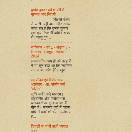
दुष्यंत कुमार की शायरी में
मुहब्बत और ज़िंदगी
.................. पिछली पोस्ट
से जारी यही बोला और समझा
जाता रहा है कि दुष्यंत कुमार
एक क्रांन्तिकारी कवि / शायर
थे| परन्तु दुष...
साहित्यम् - वर्ष 1 - अङ्क 7 -
सितम्बर, अक्तूबर, नवम्बर'
2014
सम्पादकीय आप ही की तरह मैं
ने भी सुन रखा था कि “साहित्य
समाज का दर्पण है”। बहुत ...
वक्रोक्ति एवं विरोधाभास
अलंकार - आ. संजीव वर्मा
'सलिल'
सुधि जनों! वन्दे मातरम।
वक्रोक्ति और विरोधाभास
अलंकारों पर कुछ जानकारी
नीचे है। समस्या पूर्ती में प्राप्त
दोहों में कहाँ कौन सा अलंकार
ह...
दिवाली के दोहों वाली स्पेशल
पोस्ट