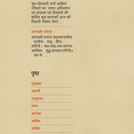
शुभ-दीपावली सभी साहित्य
रसिकों का सादर अभिवादन
एवं प्रकाश पर्व दीपावली की
हार्दिक शुभ-कामनाएँ आज की
दिवाली स्पेशल पोस्ट ...
सरस्वती वन्दना
सरस्वती वन्दना पद्मासनासीना
, प्रवीणा , मातु , वीणा-
वादिनी। स्वर-शब्द-लय-सरगम-
समेकित , शुद्ध-शास्वत-रागिनी॥
सब के ...
पृष्ठ
मुखपृष्ठ
कहानी
लघुकथा
व्यंग्य
आलेख
समीक्षा
कविता