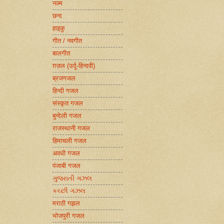
नज़्म
छन्द
हाइकु
गीत / नवगीत
बालगीत
ग़ज़ल (उर्दू-हिन्दवी)
ब्रजगजल
हिन्दी गजल
संस्कृत गजल
बुन्देली गजल
राजस्थानी गजल
हिमाचली गजल
अवधी गजल
पंजाबी गजल
ગુજરાતી ગઝલ
કચ્છી ગઝલ
मराठी गझल
भोजपुरी गजल