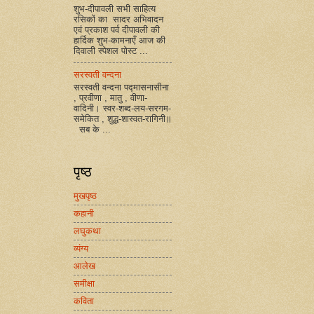
शुभ-दीपावली सभी साहित्य
रसिकों का सादर अभिवादन
एवं प्रकाश पर्व दीपावली की
हार्दिक शुभ-कामनाएँ आज की
दिवाली स्पेशल पोस्ट ...
सरस्वती वन्दना
सरस्वती वन्दना पद्मासनासीना
, प्रवीणा , मातु , वीणा-
वादिनी। स्वर-शब्द-लय-सरगम-
समेकित , शुद्ध-शास्वत-रागिनी॥
सब के ...
पृष्ठ
मुखपृष्ठ
कहानी
लघुकथा
व्यंग्य
आलेख
समीक्षा
कविता