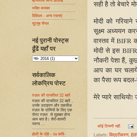
ब्रजभाषा व्यंग्य आलेख
सही है तो बेचारे 
भक्ति काव्यम
विविधम - अन्य रचनाएं
मोदी को गरियाने
यूट्यूब चैनल
सूक्ष्म अध्ययन क
नई पुरानी पोस्ट्स
वास्तव में
BIFR
क
ढूँढें यहाँ पर
मोदी से इस
BIF
नौकरी पेशा हैं
,
कुछ
आप का घर चलाये
सर्वकालिक
का पैसा रूप बद
लोकप्रिय पोस्ट
ग़ज़ल की प्रचलित 32 बहरें
मेरे प्यारे साथियो
ग़ज़ल की प्रचलित 32 बहरें ,
उनके उदाहरण और तक़तीअ
ग़ज़ल के प्रेमियों के लिए एक
पोस्ट ग़ज़ल से मुहब्बत होना
आम बात है। शेरो-शायरी
पसन्द ...
कोई टिप्पणी नहीं:
होली के दोहे - २७ कवि-
Labels:
विमुद्रीकरण
,
BI