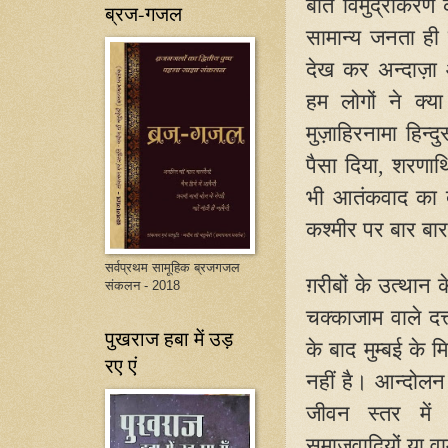
बात विमुद्रीकरण 
ब्रज-गजल
सामान्य जनता ही 
देख कर अन्दाज़ा 
हम लोगों ने क्य
मुज़ाहिरनामा हिन्
पैसा दिया
,
शरणार्
भी आतंकवाद का दं
कश्मीर पर बार बार
सर्वप्रथम सामूहिक ब्रजगजल
ग़रीबों के उत्थान
संकलन - 2018
चक्काजाम वाले दत्
पुखराज हबा में उड़
के बाद मुम्बई के म
रए एं
नहीं है। आन्दोलन
जीवन स्तर में
समाजवादियों या वा