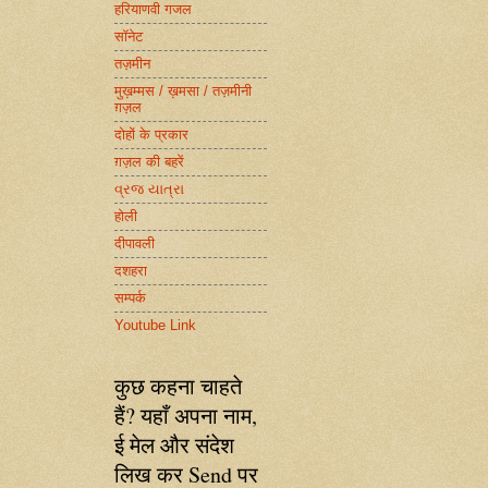
हरियाणवी गजल
सॉनेट
तज़मीन
मुख़म्मस / ख़मसा / तज़मीनी
ग़ज़ल
दोहों के प्रकार
ग़ज़ल की बहरें
વ્રજ યાત્રા
होली
दीपावली
दशहरा
सम्पर्क
Youtube Link
कुछ कहना चाहते
हैं? यहाँ अपना नाम,
ई मेल और संदेश
लिख कर Send पर