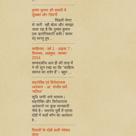
दुष्यंत कुमार की शायरी में
मुहब्बत और ज़िंदगी
.................. पिछली पोस्ट
से जारी यही बोला और समझा
जाता रहा है कि दुष्यंत कुमार
एक क्रांन्तिकारी कवि / शायर
थे| परन्तु दुष...
साहित्यम् - वर्ष 1 - अङ्क 7 -
सितम्बर, अक्तूबर, नवम्बर'
2014
सम्पादकीय आप ही की तरह मैं
ने भी सुन रखा था कि “साहित्य
समाज का दर्पण है”। बहुत ...
वक्रोक्ति एवं विरोधाभास
अलंकार - आ. संजीव वर्मा
'सलिल'
सुधि जनों! वन्दे मातरम।
वक्रोक्ति और विरोधाभास
अलंकारों पर कुछ जानकारी
नीचे है। समस्या पूर्ती में प्राप्त
दोहों में कहाँ कौन सा अलंकार
ह...
दिवाली के दोहों वाली स्पेशल
पोस्ट