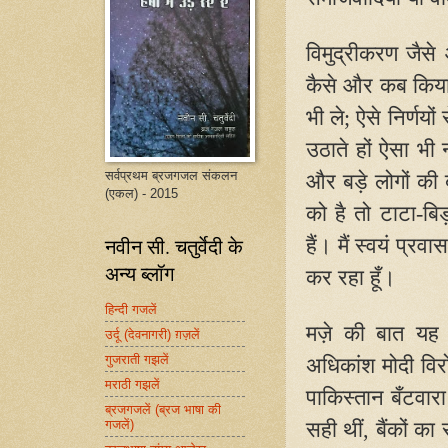
विमुद्रीकरण जैसे
कैसे और कब किया
भी ले
;
ऐसे निर्णयो
उठाते हों ऐसा भी न
सर्वप्रथम ब्रजगजल संकलन
और बड़े लोगों की 
(एकल) - 2015
को है तो टाटा-बि
नवीन सी. चतुर्वेदी के
हैं। मैं स्वयं प्
अन्य ब्लॉग
कर रहा हूँ।
हिन्दी गजलें
मज़े की बात यह 
उर्दू (देवनागरी) ग़ज़लें
गुजराती गझलें
अधिकांश मोदी विरो
मराठी गझलें
पाकिस्तान बँटवार
ब्रजगजलें (ब्रज भाषा की
गजलें)
सही थीं
,
बैंकों का