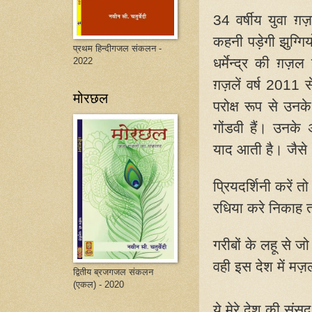
34
वर्षीय युवा ग़
कहनी पड़ेगी झुग्गिय
प्रथम हिन्दीगजल संकलन -
धर्मेन्द्र की ग़ज़ल
2022
ग़ज़लें वर्ष
2011
से
मोरछल
परोक्ष रूप से उन
गोंडवी हैं। उनके
याद आती है। जैसे
प्रियदर्शिनी करें तो 
रधिया करे निकाह 
गरीबों के लहू से ज
वही इस देश में मज़ल
द्वितीय ब्रजगजल संकलन
(एकल) - 2020
ये मेरे देश की संस