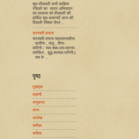
शुभ-दीपावली सभी साहित्य
रसिकों का सादर अभिवादन
एवं प्रकाश पर्व दीपावली की
हार्दिक शुभ-कामनाएँ आज की
दिवाली स्पेशल पोस्ट ...
सरस्वती वन्दना
सरस्वती वन्दना पद्मासनासीना
, प्रवीणा , मातु , वीणा-
वादिनी। स्वर-शब्द-लय-सरगम-
समेकित , शुद्ध-शास्वत-रागिनी॥
सब के ...
पृष्ठ
मुखपृष्ठ
कहानी
लघुकथा
व्यंग्य
आलेख
समीक्षा
कविता