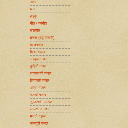
नज़्म
छन्द
हाइकु
गीत / नवगीत
बालगीत
ग़ज़ल (उर्दू-हिन्दवी)
ब्रजगजल
हिन्दी गजल
संस्कृत गजल
बुन्देली गजल
राजस्थानी गजल
हिमाचली गजल
अवधी गजल
पंजाबी गजल
ગુજરાતી ગઝલ
કચ્છી ગઝલ
मराठी गझल
भोजपुरी गजल