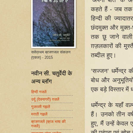
कहते हैं - जब तक 
हिन्दी की ज्यादात
छंदमुक्त और मुक्त-
तक छू जाने वाली 
ग़ज़लकारों की मुस्तैद 
सर्वप्रथम ब्रजगजल संकलन
तब्दील हुए।
(एकल) - 2015
‘
सज्जन’ धर्मेन्द्र
नवीन सी. चतुर्वेदी के
बोध और अनुभूतियो
अन्य ब्लॉग
एक बड़े विस्तार में
हिन्दी गजलें
उर्दू (देवनागरी) ग़ज़लें
धर्मेन्द्र के यहा
गुजराती गझलें
हैं। उनको तीन वर
मराठी गझलें
ब्रजगजलें (ब्रज भाषा की
हुए
,
मैं उन्हें केव
गजलें)
की परंपरा एवं सोच