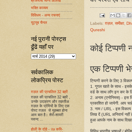
ब्रजभाषा व्यंग्य आलेख
भक्ति काव्यम
विविधम - अन्य रचनाएं
यूट्यूब चैनल
Labels:
ग़ज़ल
,
समीक्षा
,
Dh
Qureshi
नई पुरानी पोस्ट्स
कोई टिप्पणी न
ढूँढें यहाँ पर
एक टिप्पणी भेज
सर्वकालिक
लोकप्रिय पोस्ट
टिप्पणी करने के लिए 3 विकल्प 
1. गूगल खाते के साथ - इसक
ग़ज़ल की प्रचलित 32 बहरें
वर्ड के साथ लॉग इन कर के ट
ग़ज़ल की प्रचलित 32 बहरें ,
2. अनाम (एनोनिमस) - इस व
उनके उदाहरण और तक़तीअ
प्रकाशित हो जायेगी. आप चाहें
ग़ज़ल के प्रेमियों के लिए एक
3. नाम / URL - इस विकल्प
पोस्ट ग़ज़ल से मुहब्बत होना
लिख दें (URL अनिवार्य नहीं
आम बात है। शेरो-शायरी
पसन्द ...
हुआ आपके नाम के साथ दिखा
होली के दोहे - २७ कवि-
विविध भारतीय भाषाओं / बोलिय