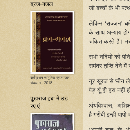
ब्रज-गजल
जो बच्चों के भी पत्
लेकिन ‘सज्जन’ धर
के साथ अन्याय होगा
चकित करते हैं। 
सभी नदियों को पीन
समंदर तृप्ति देने म
सर्वप्रथम सामूहिक ब्रजगजल
नूर सूरज से छीन ले
संकलन - 2018
पेड़ यूँ ही हरा नहीं 
पुखराज हबा में उड़
अंधविश्वास
,
अशिक्
रए एं
है गरीबी इन्हीं पा
‘
अपनी बात’ के अंतर