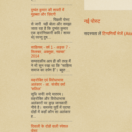
दुष्यंत कुमार की शायरी में
मुहब्बत और ज़िंदगी
.................. पिछली पोस्ट
नई पोस्ट
से जारी यही बोला और समझा
जाता रहा है कि दुष्यंत कुमार
एक क्रांन्तिकारी कवि / शायर
सदस्यता लें
टिप्पणियाँ भेजें (A
थे| परन्तु दुष...
साहित्यम् - वर्ष 1 - अङ्क 7 -
सितम्बर, अक्तूबर, नवम्बर'
2014
सम्पादकीय आप ही की तरह मैं
ने भी सुन रखा था कि “साहित्य
समाज का दर्पण है”। बहुत ...
वक्रोक्ति एवं विरोधाभास
अलंकार - आ. संजीव वर्मा
'सलिल'
सुधि जनों! वन्दे मातरम।
वक्रोक्ति और विरोधाभास
अलंकारों पर कुछ जानकारी
नीचे है। समस्या पूर्ती में प्राप्त
दोहों में कहाँ कौन सा अलंकार
ह...
दिवाली के दोहों वाली स्पेशल
पोस्ट