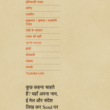
हरियाणवी गजल
सॉनेट
तज़मीन
मुख़म्मस / ख़मसा / तज़मीनी
ग़ज़ल
दोहों के प्रकार
ग़ज़ल की बहरें
વ્રજ યાત્રા
होली
दीपावली
दशहरा
सम्पर्क
Youtube Link
कुछ कहना चाहते
हैं? यहाँ अपना नाम,
ई मेल और संदेश
लिख कर Send पर