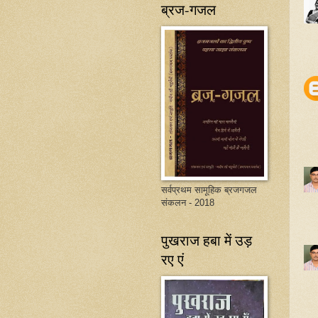
ब्रज-गजल
सर्वप्रथम सामूहिक ब्रजगजल
संकलन - 2018
पुखराज हबा में उड़
रए एं