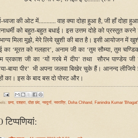
्म-ध्वजा की ओट में........... वाह क्या दोहा हुआ है
,
जी हाँ दोहा हुआ
नाधर्मी को बहुत-बहुत बधाई। इस उत्तम दोहे को प्रस्तुत करने
भाग्य मिला मुझे
,
मेरे लिये ख़ुशी की बात है। इसी आयोजन में खुर्
ई का ‘मूरत को गलहार’
,
अनाम जी का ‘तुम सौम्या
,
तुम चण्डिक
 प्रकाश जी का ‘यों गरबे में दीप’ तथा सौरभ पाण्डेय जी
ाया-बाया पीर’ भी अपना जलवा बिखेर चुके हैं। आनन्द लीजिये
हों का। इस के बाद बस दो पोस्ट और।
els:
छन्द
,
दशहरा
,
दोहा छंद
,
नवदुर्गा
,
नवरात्रि
,
Doha Chhand
,
Fanindra Kumar 'Bhagat'
 टिप्‍पणियां: