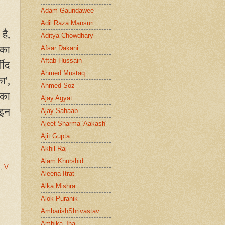
Adam Gaundawee
Adil Raza Mansuri
 है
,
Aditya Chowdhary
 का
Afsar Dakani
Aftab Hussain
शीद
Ahmed Mustaq
ा'
,
Ahmed Soz
 का
Ajay Agyat
 इन
Ajay Sahaab
Ajeet Sharma 'Aakash'
Ajit Gupta
Akhil Raj
Alam Khurshid
,
V
Aleena Itrat
Alka Mishra
Alok Puranik
AmbarishShrivastav
Ambika Jha