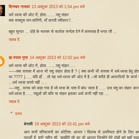
दिगम्बर नासवा
13 अक्टूबर 2013 को 1:54 pm बजे
धर्म ध्वजा की ओट में, होता........पशु संहार
क्या सचमुच जग-तारिणी, माँ करती स्वीकार?..
बहुत सुन्दर ... दोहे के माध्यम से सार्थक सन्देश देने में कामयाब हैं भगत जी ...
जवाब दें
डा श्याम गुप्त
14 अक्टूबर 2013 को 12:02 pm बजे
धर्म ध्वजा की ओट में, होता........पशु संहार.....
------क्या वास्तव में आज भी पशु संहार होता है ? ( क्या कभी भी वास्तव में धर्म-ध्वजा हेतु हो
था ???? )......यदि हाँ ...तो यह धर्म-ध्वजा की ओट में है --जो सदैवे ही अपराधियों के कार्य रह
...धर्म ध्वजा वास्ते नहीं .....
-----पशु ..मानव को कहा गया है जो माया के पाश में बांध जाता है ..... उस पशु का संहार कर
धर्म-ध्वजा है...... पशुओं की बलि या संहार इसका अर्थ कभी नहीं रहा ....
जवाब दें
उत्तर
बेनामी
19 अक्टूबर 2013 को 10:41 pm बजे
आप सभी वरिष्ठजनों का कोटिशः आभार ! विलम्ब से उपस्थित होने के लिए क्ष
प्रार्थी हूँ. श्री नवीन सी. चतुर्वेदी जी का भी आभार जिन्होंने मेरे दोहों को यहाँ स्थ