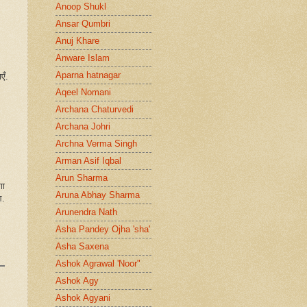
Anoop Shukl
Ansar Qumbri
Anuj Khare
Anware Islam
Aparna hatnagar
एँ.
Aqeel Nomani
Archana Chaturvedi
Archana Johri
Archna Verma Singh
Arman Asif Iqbal
Arun Sharma
गा
Aruna Abhay Sharma
आ.
Arunendra Nath
Asha Pandey Ojha 'sha'
Asha Saxena
Ashok Agrawal 'Noor"
Ashok Agy
Ashok Agyani