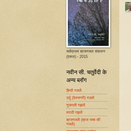
सर्वप्रथम ब्रजगजल संकलन
(एकल) - 2015
नवीन सी. चतुर्वेदी के
अन्य ब्लॉग
हिन्दी गजलें
उर्दू (देवनागरी) ग़ज़लें
गुजराती गझलें
मराठी गझलें
ब्रजगजलें (ब्रज भाषा की
गजलें)