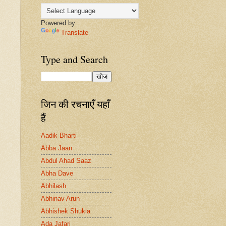
Powered by
Translate
Type and Search
जिन की रचनाएँ यहाँ
हैं
Aadik Bharti
Abba Jaan
Abdul Ahad Saaz
Abha Dave
Abhilash
Abhinav Arun
Abhishek Shukla
Ada Jafari