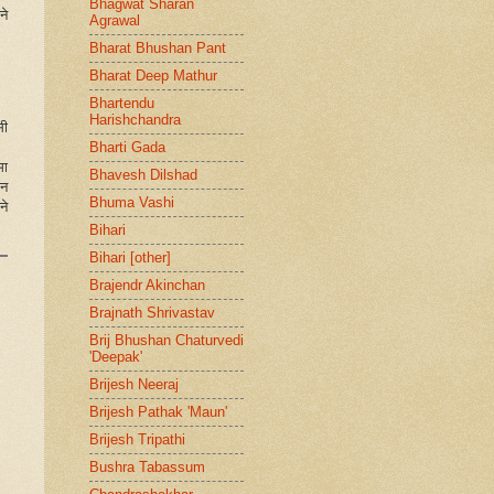
Bhagwat Sharan
ने
Agrawal
Bharat Bhushan Pant
Bharat Deep Mathur
Bhartendu
Harishchandra
सी
Bharti Gada
मा
Bhavesh Dilshad
ान
Bhuma Vashi
ने
Bihari
Bihari [other]
Brajendr Akinchan
Brajnath Shrivastav
Brij Bhushan Chaturvedi
'Deepak'
Brijesh Neeraj
Brijesh Pathak 'Maun'
Brijesh Tripathi
Bushra Tabassum