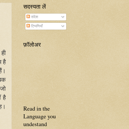
सदस्यता लें
संदेश
टिप्पणियाँ
फ़ॉलोअर
 ही
 है
ैं।
धिक
 जो
 है
यह।
Read in the
Language you
undestand