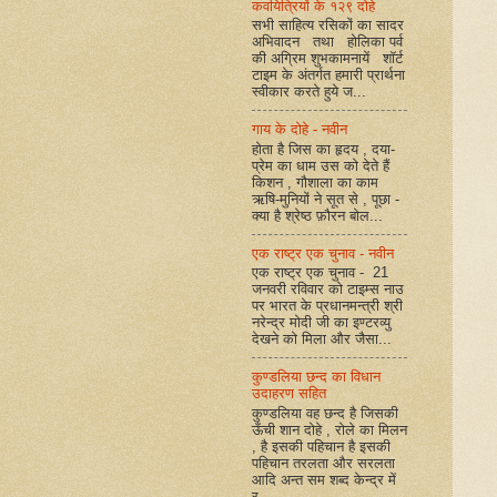
कवयित्रियों के १२९ दोहे
सभी साहित्य रसिकों का सादर
अभिवादन तथा होलिका पर्व
की अग्रिम शुभकामनायें शॉर्ट
टाइम के अंतर्गत हमारी प्रार्थना
स्वीकार करते हुये ज...
गाय के दोहे - नवीन
होता है जिस का हृदय , दया-
प्रेम का धाम उस को देते हैं
किशन , गौशाला का काम
ऋषि-मुनियों ने सूत से , पूछा -
क्या है श्रेष्ठ फ़ौरन बोल...
एक राष्ट्र एक चुनाव - नवीन
एक राष्ट्र एक चुनाव - 21
जनवरी रविवार को टाइम्स नाउ
पर भारत के प्रधानमन्त्री श्री
नरेन्द्र मोदी जी का इण्टरव्यु
देखने को मिला और जैसा...
कुण्डलिया छन्द का विधान
उदाहरण सहित
कुण्डलिया वह छन्द है जिसकी
ऊँची शान दोहे , रोले का मिलन
, है इसकी पहिचान है इसकी
पहिचान तरलता और सरलता
आदि अन्त सम शब्द केन्द्र में
र...