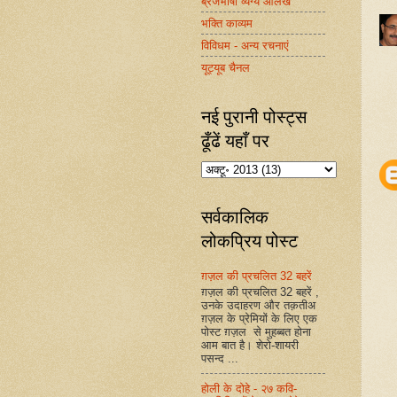
ब्रजभाषा व्यंग्य आलेख
भक्ति काव्यम
विविधम - अन्य रचनाएं
यूट्यूब चैनल
नई पुरानी पोस्ट्स
ढूँढें यहाँ पर
सर्वकालिक
लोकप्रिय पोस्ट
ग़ज़ल की प्रचलित 32 बहरें
ग़ज़ल की प्रचलित 32 बहरें ,
उनके उदाहरण और तक़तीअ
ग़ज़ल के प्रेमियों के लिए एक
पोस्ट ग़ज़ल से मुहब्बत होना
आम बात है। शेरो-शायरी
पसन्द ...
होली के दोहे - २७ कवि-