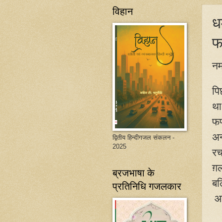
विहान
धर
फ
नम
पि
था
फण
अन
द्वितीय हिन्दीगजल संकलन -
2025
रच
ग़
ब्रजभाषा के
बल
प्रतिनिधि गजलकार
आइ