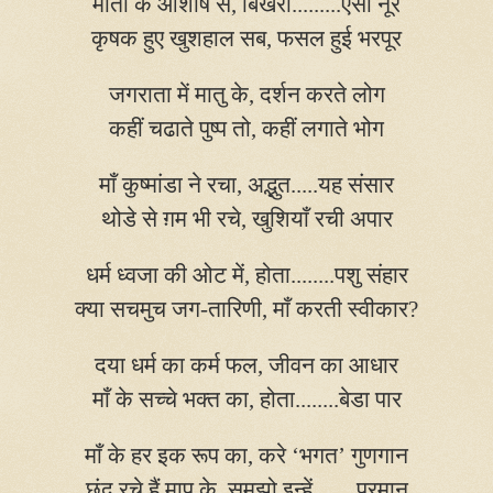
माता के आशीष से
,
बिखरा.........ऐसा नूर
कृषक हुए खुशहाल सब
,
फसल हुई भरपूर
जगराता में मातु के
,
दर्शन करते लोग
कहीं चढाते पुष्प तो
,
कहीं लगाते भोग
माँ कुष्मांडा ने रचा
,
अद्भुत.....यह संसार
थोडे से ग़म भी रचे
,
खुशियाँ रची अपार
धर्म ध्वजा की ओट में
,
होता........पशु संहार
क्या सचमुच जग-तारिणी
,
माँ करती स्वीकार
?
दया धर्म का कर्म फल
,
जीवन का आधार
माँ के सच्चे भक्त का
,
होता........बेडा पार
माँ के हर इक रूप का
,
करे ‘भगत’ गुणगान
छंद रचे हैं माप के
,
समझो इन्हें........प्रमान