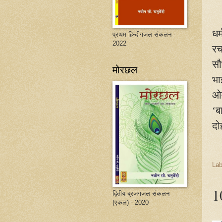
धर
प्रथम हिन्दीगजल संकलन -
2022
रच
सौ
मोरछल
भा
ओम
‘ब
दो
Lab
10
द्वितीय ब्रजगजल संकलन
(एकल) - 2020