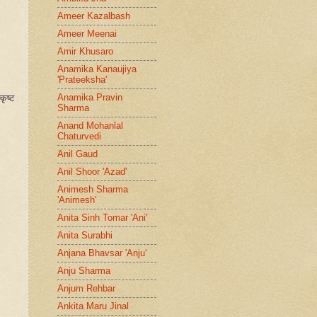
Ameer Kazalbash
Ameer Meenai
Amir Khusaro
Anamika Kanaujiya
'Prateeksha'
Anamika Pravin
ृष्ट
Sharma
Anand Mohanlal
Chaturvedi
Anil Gaud
Anil Shoor 'Azad'
Animesh Sharma
'Animesh'
Anita Sinh Tomar 'Ani'
Anita Surabhi
Anjana Bhavsar 'Anju'
Anju Sharma
Anjum Rehbar
Ankita Maru Jinal