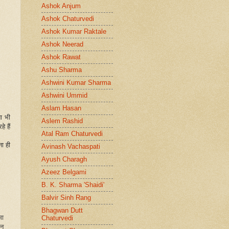
Ashok Anjum
Ashok Chaturvedi
Ashok Kumar Raktale
Ashok Neerad
Ashok Rawat
Ashu Sharma
Ashwini Kumar Sharma
Ashwini Ummid
Aslam Hasan
ता भी
Aslem Rashid
े हैं
Atal Ram Chaturvedi
ना ही
Avinash Vachaspati
Ayush Charagh
Azeez Belgami
B. K. Sharma 'Shaidi'
Balvir Sinh Rang
Bhagwan Dutt
मा
Chaturvedi
ान