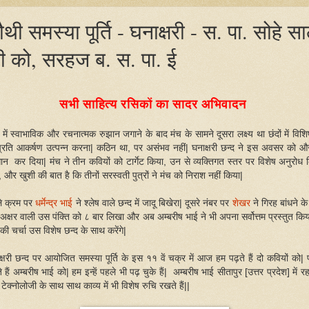
ौथी समस्या पूर्ति - घनाक्षरी - स. पा. सोहे सा
ी को, सरहज ब. स. पा. ई
सभी साहित्य रसिकों का सादर अभिवादन
ं में स्वाभाविक और रचनात्मक रुझान जगाने के बाद मंच के सामने दूसरा लक्ष्य था छंदों में विशि
प्रति आकर्षण उत्पन्न करना| कठिन था, पर असंभव नहीं| घनाक्षरी छन्द ने इस अवसर को औ
न कर दिया| मंच ने तीन कवियों को टार्गेट किया, उन से व्यक्तिगत स्तर पर विशेष अनुरोध 
, और खुशी की बात है कि तीनों सरस्वती पुत्रों ने मंच को निराश नहीं किया|
े क्रम पर
धर्मेन्द्र भाई
ने श्लेष वाले छन्द में जादू बिखेरा| दूसरे नंबर पर
शेखर
ने गिरह बांधने के
अक्षर वाली उस पंक्ति को ८ बार लिखा और अब अम्बरीष भाई ने भी अपना सर्वोत्तम प्रस्तुत किया
की चर्चा उस विशेष छन्द के साथ करेंगे|
क्षरी छन्द पर आयोजित समस्या पूर्ति के इस ११ वें चक्र में आज हम पढ़ते हैं दो कवियों को| 
े हैं अम्बरीष भाई को| हम इन्हें पहले भी पढ़ चुके हैं| अम्बरीष भाई सीतापुर [उत्तर प्रदेश] में रहत
टेक्नोलोजी के साथ साथ काव्य में भी विशेष रुचि रखते हैं||