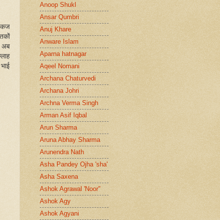
Anoop Shukl
Ansar Qumbri
पंकज
Anuj Khare
तकों
Anware Islam
, अब
Aparna hatnagar
्लाह
 भाई
Aqeel Nomani
Archana Chaturvedi
Archana Johri
Archna Verma Singh
Arman Asif Iqbal
Arun Sharma
Aruna Abhay Sharma
Arunendra Nath
Asha Pandey Ojha 'sha'
Asha Saxena
Ashok Agrawal 'Noor"
Ashok Agy
Ashok Agyani