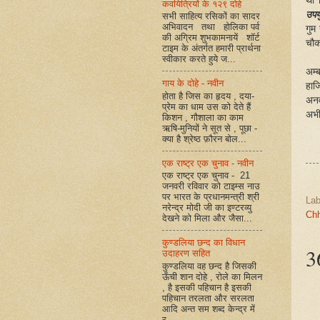
था 
कवयित्रियों के १२९ दोहे
उपयु
सभी साहित्य रसिकों का सादर
अभिवादन तथा होलिका पर्व
गुम
की अग्रिम शुभकामनायें शॉर्ट
चौक
टाइम के अंतर्गत हमारी प्रार्थना
स्वीकार करते हुये ज...
अम्
गाय के दोहे - नवीन
हाज
होता है जिस का हृदय , दया-
अनव
प्रेम का धाम उस को देते हैं
अभी 
किशन , गौशाला का काम
ऋषि-मुनियों ने सूत से , पूछा -
क्या है श्रेष्ठ फ़ौरन बोल...
एक राष्ट्र एक चुनाव - नवीन
एक राष्ट्र एक चुनाव - 21
जनवरी रविवार को टाइम्स नाउ
पर भारत के प्रधानमन्त्री श्री
Lab
नरेन्द्र मोदी जी का इण्टरव्यु
Ch
देखने को मिला और जैसा...
कुण्डलिया छन्द का विधान
36
उदाहरण सहित
कुण्डलिया वह छन्द है जिसकी
ऊँची शान दोहे , रोले का मिलन
, है इसकी पहिचान है इसकी
पहिचान तरलता और सरलता
आदि अन्त सम शब्द केन्द्र में
र...