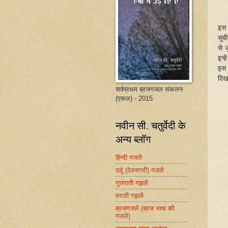
इस 
सुब
से 
इन्
इस 
दिख
सर्वप्रथम ब्रजगजल संकलन
(एकल) - 2015
नवीन सी. चतुर्वेदी के
अन्य ब्लॉग
हिन्दी गजलें
उर्दू (देवनागरी) ग़ज़लें
गुजराती गझलें
मराठी गझलें
ब्रजगजलें (ब्रज भाषा की
गजलें)