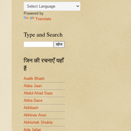
Powered by
Translate
Type and Search
जिन की रचनाएँ यहाँ
हैं
Aadik Bharti
Abba Jaan
Abdul Ahad Saaz
Abha Dave
Abhilash
Abhinav Arun
Abhishek Shukla
Ada Jafari