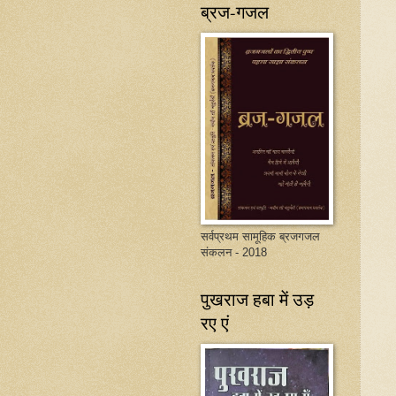
ब्रज-गजल
सर्वप्रथम सामूहिक ब्रजगजल
संकलन - 2018
पुखराज हबा में उड़
रए एं