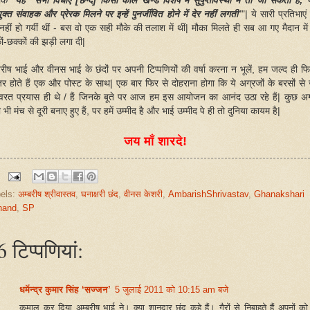
कि "
यह सभी विधाएँ [छन्द] किसी काल खण्ड विशेष में सुषुप्तावस्था में तो जा सकती हैं; पर
क्त संवाहक और प्रेरक मिलने पर इन्हें पुनर्जीवित होने में देर नहीं लगती
""| ये सारी प्रतिभाएं
 नहीं हो गयीं थीं - बस वो एक सही मौके की तलाश में थीं| मौका मिलते ही सब आ गए मैदान मे
ों-छक्कों की झड़ी लगा दी|
बरीष भाई और वीनस भाई के छंदों पर अपनी टिप्पणियों की वर्षा करना न भूलें, हम जल्द ही फि
िर होते हैं एक और पोस्ट के साथ| एक बार फिर से दोहराना होगा कि ये अग्रजों के बरसों से 
रत प्रयास ही थे / हैं जिनके बूते पर आज हम इस आयोजन का आनंद उठा रहे हैं| कुछ अ
भी मंच से दूरी बनाए हुए हैं, पर हमें उम्मीद है और भाई उम्मीद पे ही तो दुनिया कायम है|
जय माँ शारदे!
els:
अम्बरीष श्रीवास्तव
,
घनाक्षरी छंद
,
वीनस केशरी
,
AmbarishShrivastav
,
Ghanakshari
hand
,
SP
 टिप्‍पणियां:
धर्मेन्द्र कुमार सिंह ‘सज्जन’
5 जुलाई 2011 को 10:15 am बजे
कमाल कर दिया अम्बरीष भाई ने। क्या शानदार छंद कहे हैं। गैरों से निबाहते हैं अपनों को