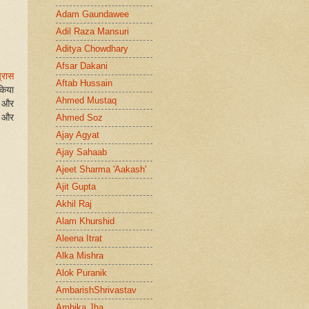
Adam Gaundawee
Adil Raza Mansuri
Aditya Chowdhary
Afsar Dakani
प्रास
Aftab Hussain
किया
Ahmed Mustaq
त और
, और
Ahmed Soz
Ajay Agyat
Ajay Sahaab
Ajeet Sharma 'Aakash'
Ajit Gupta
Akhil Raj
Alam Khurshid
Aleena Itrat
Alka Mishra
Alok Puranik
AmbarishShrivastav
Ambika Jha