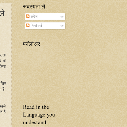
सदस्यता लें
ले
संदेश
टिप्पणियाँ
फ़ॉलोअर
ष्टता
र भी
किया
 लिए
 है|
Read in the
पहले
े हैं
Language you
undestand