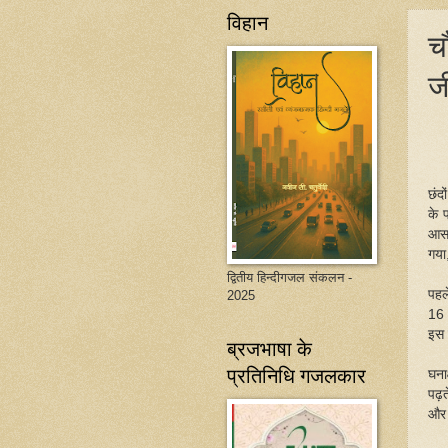
विहान
च
ज
छंदो
के 
आसा
गया
द्वितीय हिन्दीगजल संकलन -
पहल
2025
16 
इस 
ब्रजभाषा के
प्रतिनिधि गजलकार
घना
पढ़त
और 