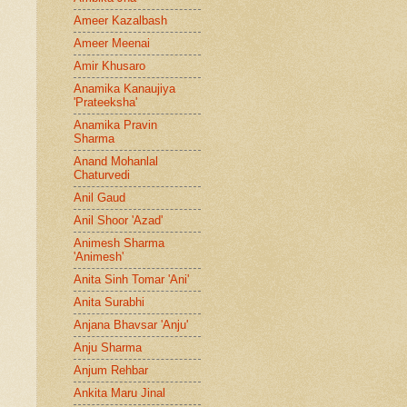
Ameer Kazalbash
Ameer Meenai
Amir Khusaro
Anamika Kanaujiya
'Prateeksha'
Anamika Pravin
Sharma
Anand Mohanlal
Chaturvedi
Anil Gaud
Anil Shoor 'Azad'
Animesh Sharma
'Animesh'
Anita Sinh Tomar 'Ani'
Anita Surabhi
Anjana Bhavsar 'Anju'
Anju Sharma
Anjum Rehbar
Ankita Maru Jinal