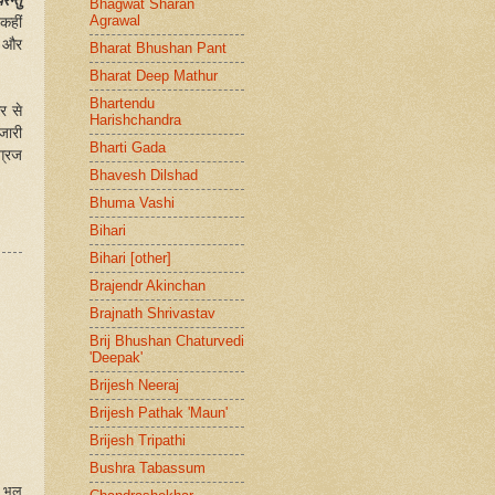
न्तु
Bhagwat Sharan
Agrawal
 कहीं
ं और
Bharat Bhushan Pant
Bharat Deep Mathur
Bhartendu
र से
Harishchandra
जारी
Bharti Gada
ग्रज
Bhavesh Dilshad
Bhuma Vashi
Bihari
Bihari [other]
Brajendr Akinchan
Brajnath Shrivastav
Brij Bhushan Chaturvedi
'Deepak'
Brijesh Neeraj
Brijesh Pathak 'Maun'
Brijesh Tripathi
Bushra Tabassum
 भूल