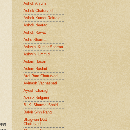
Ashok Anjum
Ashok Chaturvedi
Ashok Kumar Raktale
Ashok Neerad
Ashok Rawat
Ashu Sharma
Ashwini Kumar Sharma
Ashwini Ummid
Aslam Hasan
Aslem Rashid
Atal Ram Chaturvedi
Avinash Vachaspati
Ayush Charagh
Azeez Belgami
B. K. Sharma 'Shaidi'
Balvir Sinh Rang
Bhagwan Dutt
Chaturvedi
 कहा