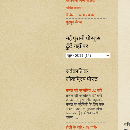
ब्रजभाषा व्यंग्य आलेख
भक्ति काव्यम
विविधम - अन्य रचनाएं
यूट्यूब चैनल
नई पुरानी पोस्ट्स
ढूँढें यहाँ पर
सर्वकालिक
लोकप्रिय पोस्ट
ग़ज़ल की प्रचलित 32 बहरें
ग़ज़ल की प्रचलित 32 बहरें ,
उनके उदाहरण और तक़तीअ
ग़ज़ल के प्रेमियों के लिए एक
पोस्ट ग़ज़ल से मुहब्बत होना
आम बात है। शेरो-शायरी
पसन्द ...
कवि
होली के दोहे - २७ कवि-