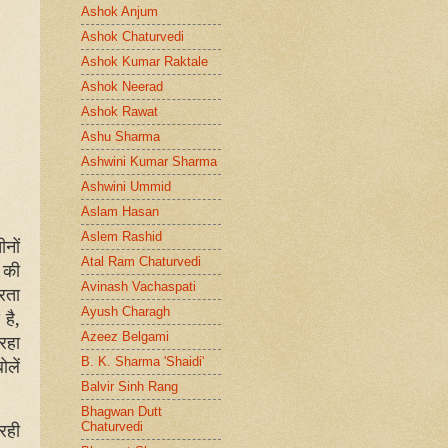
Ashok Anjum
Ashok Chaturvedi
Ashok Kumar Raktale
Ashok Neerad
Ashok Rawat
Ashu Sharma
Ashwini Kumar Sharma
Ashwini Ummid
Aslam Hasan
Aslem Rashid
नों
Atal Ram Chaturvedi
 की
Avinash Vachaspati
रता
Ayush Charagh
 है,
Azeez Belgami
 रहा
ोलें
B. K. Sharma 'Shaidi'
Balvir Sinh Rang
Bhagwan Dutt
रही
Chaturvedi