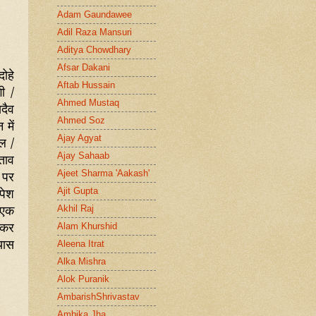
Adam Gaundawee
Adil Raza Mansuri
Aditya Chowdhary
Afsar Dakani
ोहे
Aftab Hussain
ी /
Ahmed Mustaq
दैव
Ahmed Soz
 में
Ajay Agyat
ल /
Ajay Sahaab
ताव
 पर
Ajeet Sharma 'Aakash'
पेश
Ajit Gupta
 एक
Akhil Raj
े कर
Alam Khurshid
यास
Aleena Itrat
Alka Mishra
Alok Puranik
AmbarishShrivastav
Ambika Jha