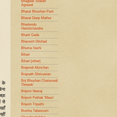
Bhagwat Sharan
Agrawal
Bharat Bhushan Pant
Bharat Deep Mathur
Bhartendu
Harishchandra
Bharti Gada
Bhavesh Dilshad
Bhuma Vashi
Bihari
Bihari [other]
Brajendr Akinchan
Brajnath Shrivastav
Brij Bhushan Chaturvedi
 के
'Deepak'
बिना
Brijesh Neeraj
्छा
Brijesh Pathak 'Maun'
ं से
Brijesh Tripathi
हाँ
Bushra Tabassum
हीं