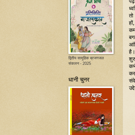
पढ़
ध्
तो
हों
,
कम
बग
आं
है।
शुर
द्वितीय सामूहिक ब्रजगजल
संकलन - 2025
कभ
कर
धानी चुनर
संव
उद्