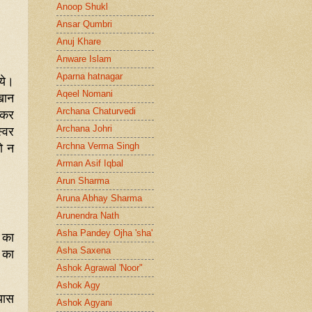
Anoop Shukl
Ansar Qumbri
Anuj Khare
Anware Islam
Aparna hatnagar
ये।
Aqeel Nomani
खान
 कर
Archana Chaturvedi
स्वर
Archana Johri
ो न
Archna Verma Singh
Arman Asif Iqbal
Arun Sharma
Aruna Abhay Sharma
Arunendra Nath
Asha Pandey Ojha 'sha'
द का
य का
Asha Saxena
Ashok Agrawal 'Noor"
Ashok Agy
यास
Ashok Agyani