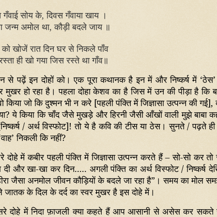
 गँवाई सोय के
दिवस गँवाया खाय ।
,
रा जन्म अमोल था
बदले जाय ॥
, कौड़ी
 को खोजें रात दिन घर से निकले पाँव
रस्ता ही खो गया जिस रस्ते था गाँव॥
ान से पढ़ें इन दोहों को। एक पूरा कथानक है इन में और निष्कर्ष में
‘
ठेस
’
वर मुखर हो रहा है। पहला दोहा केशव का है जिस में उन की पीड़ा है कि बा
वो किया जो कि दुश्मन भी न करे [पहली पंक्ति में जिज्ञासा उत्पन्न की गई]
,
क
या
?
ये किया कि चाँद जैसे मुखड़े और हिरनी जैसी आँखों वाली मुझे बाबा क
[निष्कर्ष / अर्थ विस्फोट]! तो ये है कवि की टीस या ठेस। सुनते / पढ़ते ही 
‘
वाह
’
निकली कि नहीं
?
रे दोहे में कबीर पहली पंक्ति में जिज्ञासा उत्पन्न करते हैं – सो-सो कर तो
ा दी और खा-खा कर दिन..... अगली पंक्ति का अर्थ विस्फोट / निष्कर्ष दे
हीरा जैसा अनमोल जीवन कौड़ियों के बदले जा रहा है”। समय का मोल सम
े जातक के दिल के दर्द का स्वर मुखर है इस दोहे में।
सरे दोहे में निदा फ़ाजली क्या कहते हैं आप आसानी से असेस कर सकते ह