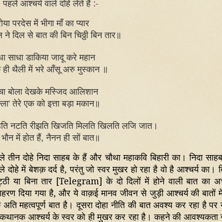
 पहले आश्चर्य वाले दोहे लेते हैं :-
 रोया परदेस में भीगा माँ का प्यार
 ने दिल से बात की बिन चिठ्ठी बिन तार॥
धा साधा डाकिया जादू करे महान
ही थैली में भरे आँसू अरु मुस्कान ॥
्चा बोला देखके मस्जिद आलिशान
्ला
तेरे एक को इत्ता बड़ा मकान॥
'
ति नटति रीझति खिजति मिलति खिलति लजि जात।
 भौन में होत
हैं
नैनन ही सों बात॥
,
ले तीन दोहे निदा साहब के हैं और चौथा महाकवि बिहारी का। निदा साहब
े दोहे में बेशक़ दर्द है
,
परंतु जो स्वर मुखर हो रहा है वो है आश्चर्य का। 
ट्ठी या बिना तार [
Telegram]
के दो दिलों में होने वाली बात का अच
ाहरण दिया गया है
,
और ये वाक़ई मानव जीवन से जुड़ी आश्चर्य की बातों मे
 अति महत्वपूर्ण बात है। दूसरा दोहा नीति की बात अवश्य कर रहा है पर य
 कथानक आश्चर्य के स्वर को ही मुखर कर रहा है। कहने की आवश्यकता न