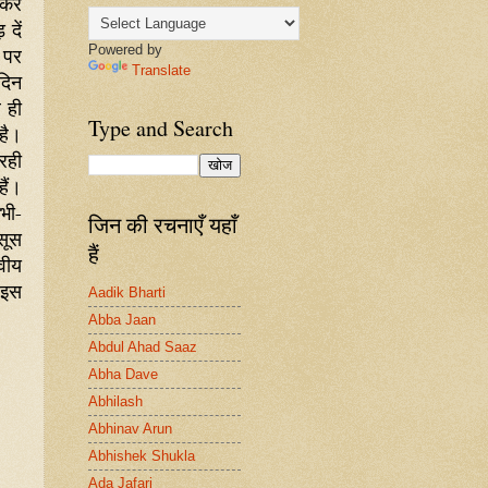
 कर
दें
Powered by
 पर
Translate
दिन
 ही
Type and Search
है।
रही
हैं।
भी-
जिन की रचनाएँ यहाँ
सूस
हैं
वीय
 इस
Aadik Bharti
Abba Jaan
Abdul Ahad Saaz
Abha Dave
Abhilash
Abhinav Arun
Abhishek Shukla
Ada Jafari