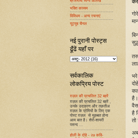
करत
ब्रजभाषा व्यंग्य आलेख
भक्ति काव्यम
गोर
विविधम - अन्य रचनाएं
मा
यूट्यूब चैनल
बि
नई पुरानी पोस्ट्स
सुद
ढूँढें यहाँ पर
तर
ला
सर्वकालिक
भर
दो
लोकप्रिय पोस्ट
कल
ग़ज़ल की प्रचलित 32 बहरें
है।
ग़ज़ल की प्रचलित 32 बहरें ,
वैस
उनके उदाहरण और तक़तीअ
ग़ज़ल के प्रेमियों के लिए एक
है 
पोस्ट ग़ज़ल से मुहब्बत होना
तो 
आम बात है। शेरो-शायरी
पसन्द ...
अब
होली के दोहे - २७ कवि-