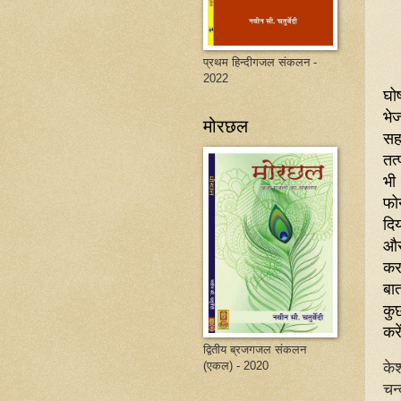
प्रथम हिन्दीगजल संकलन -
2022
घो
भे
मोरछल
सह
तत्
भी
फोन
दि
और 
कर
बात
कु
करे
द्वितीय ब्रजगजल संकलन
के
(एकल) - 2020
चन