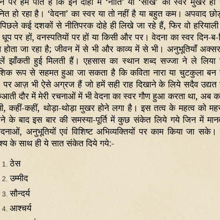
ने पर हम पाते हैं कि इन दोहों में
‘
नीति
’
या
‘
सीख
’
का स्वर मुखर हो
वनित हो रहा है।
‘
वेदना
’
का स्वर या तो नहीं है या बहुत कम। अपवाद छोड़ 
 पिछले कई दशकों से नीतिपरक दोहे ही लिखे जा रहे हैं
,
फिर वो हरियाली
धूप पर हों
,
वनस्पतियों पर हों या किसी और पर। वेदना का स्वर दिन-ब-
 होता जा रहा है; जीवन में से भी और काव्य में से भी। अनुभूतियाँ अक्सर
लें झाँकती हुई मिलती हैं। एहसास का स्थान शब्द सज्जा ने ले लिया 
शिक रूप से सहमत हुआ जा सकता है कि कविता नारा या चुटकुला बन 
 पर आज़ भी ऐसे अग्रज हैं जो हमें सही राह दिखाने के लिये सदैव उद्यत 
ुआती दौर में मेरी रचनाओं में भी वेदना का स्वर गौण हुआ करता था
,
अब क
ी
,
कहीं-कहीं
,
थोड़ा-थोड़ा मुखर होने लगा है। इस तत्व के महत्व को मह
ने के बाद इस बार की समस्या-पूर्ति में कुछ संकेत लिये गये जिन में मान
ेदनाओं
,
अनुभूतियों एवं विशिष्ट अभिव्यक्तियों पर काम किया जा सके।
देश्य के साथ ही ये सात संकेत दिये गये:-
ठेस
उम्मीद
सौन्दर्य
आश्चर्य