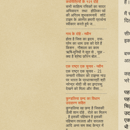
है।
कवयित्रियों के १२९ दोहे
सभी साहित्य रसिकों का सादर
अभिवादन तथा होलिका पर्व
मैं
की अग्रिम शुभकामनायें शॉर्ट
दिल
टाइम के अंतर्गत हमारी प्रार्थना
स्वीकार करते हुये ज...
सी
गाय के दोहे - नवीन
इक 
होता है जिस का हृदय , दया-
प्रेम का धाम उस को देते हैं
किशन , गौशाला का काम
बच
ऋषि-मुनियों ने सूत से , पूछा -
क्या है श्रेष्ठ फ़ौरन बोल...
अल
एक राष्ट्र एक चुनाव - नवीन
एक राष्ट्र एक चुनाव - 21
कह
जनवरी रविवार को टाइम्स नाउ
भरे
पर भारत के प्रधानमन्त्री श्री
नरेन्द्र मोदी जी का इण्टरव्यु
देखने को मिला और जैसा...
पह
पहल
कुण्डलिया छन्द का विधान
उदाहरण सहित
चि
कुण्डलिया वह छन्द है जिसकी
उद
ऊँची शान दोहे , रोले का मिलन
, है इसकी पहिचान है इसकी
एक
पहिचान तरलता और सरलता
भी
आदि अन्त सम शब्द केन्द्र में
र...