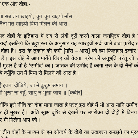
 एक और दोहा:-
गा सब तन खाइयो
चुन चुन खइयो माँस
,
 नैना मत खाइयो पिया मिलन की आस
यद दोहों के इतिहास में सब से लंबी दूरी करने वाला जनप्रिय दोहा है 
ायद' इसलिये कि बहुश्रुत के अनुसार यह ग्यारहवीं सदी वाले बाबा फ़रीद 
 दोहा है। इस के तुकांत की कमी [माँस – आस] को हम फिलहाल इग्नोर
 हैं। इस दोहे में आप पायेंगे विरह की वेदना
,
प्रेम की अनुभूति परंतु जो 
ँ मुखर है वो है
‘
उम्मीद
’
का। जातक की उम्मीद है कागा उस के दो नैनों क
े क्यूँकि उन में पिया से मिलने की आस है।
ं इतना दीजिये
जा मे कुटुम समाय ।
,
 भी भूखा
ना
रहूँ
साधु न भूखा जाय
॥ [
कबीर]
,
ाँकि इसे नीति का दोहा माना जाता है परंतु इस दोहे में भी आस यानि उम्मी
र ही मुखर है। अति सूक्ष्म दृष्टि से देखने पर उपरोक्त दो दोहों में विन
वर भी मिलेगा आप को।
 तीन दोहों के माध्यम से हम सौन्दर्य के दोहों का उदाहरण समझने का प्र