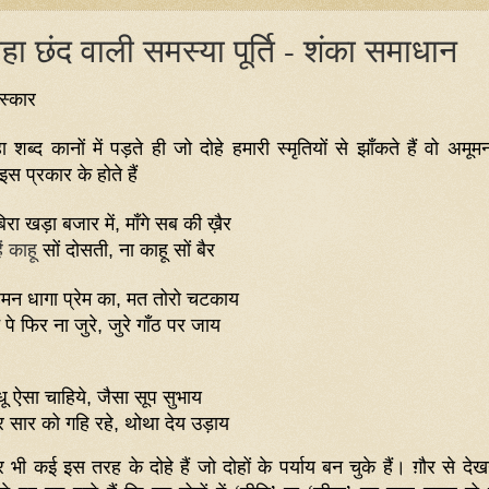
ोहा छंद वाली समस्या पूर्ति - शंका समाधान
स्कार
ा
शब्द
कानों
में
पड़ते
ही
जो
दोहे
हमारी
स्मृतियों
से
झाँकते
हैं
वो
अमूम
इस
प्रकार
के
होते
हैं
िरा
खड़ा
बजार
में
माँगे
सब
की
ख़ैर
,
ं काहू
सों
दोसती
ना
काहू
सों
बैर
,
िमन
धागा
प्रेम
का
मत
तोरो चटकाय
,
पे
फिर
ना
जुरे
जुरे
गाँठ
पर
जाय
,
धू
ऐसा
चाहिये
जैसा
सूप
सुभाय
,
र
सार
को
गहि
रहे
थोथा
देय
उड़ाय
,
भी कई इस तरह के दोहे हैं जो दोहों के पर्याय बन चुके हैं। ग़ौर से देख