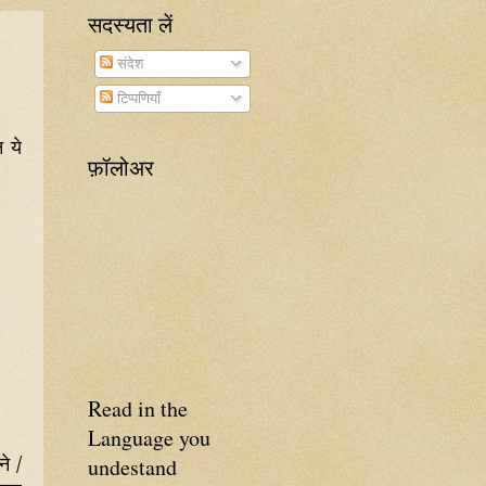
सदस्यता लें
संदेश
टिप्पणियाँ
न
ये
फ़ॉलोअर
Read in the
Language you
ने /
undestand