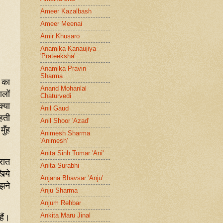
Ameer Kazalbash
Ameer Meenai
Amir Khusaro
Anamika Kanaujiya
'Prateeksha'
Anamika Pravin
Sharma
का
Anand Mohanlal
लों
Chaturvedi
्या
Anil Gaud
हती
Anil Shoor 'Azad'
मुँह
Animesh Sharma
'Animesh'
Anita Sinh Tomar 'Ani'
 रात
Anita Surabhi
खिये
Anjana Bhavsar 'Anju'
झने
Anju Sharma
Anjum Rehbar
ैं।
Ankita Maru Jinal