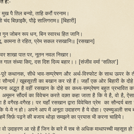
े हैं:-
े मुख पै तिल बन्यो
ताहि करौं परनाम।
,
नो चंद बिछाइकै
पौढ़े सालिगराम॥ [
बिहारी]
,
न गुन जोबन रूप धन
बिन स्वारथ हित जानि।
,
्ध, कामना ते रहित
प्रेम सकल रसखानि॥ [
रसखान]
,
ुवर शाखा पात पर
,
नूतन नवल निखार।
ल गाल संध्या किए
,
दस दिश दिव्य बहार।। [संजीव वर्मा
‘
सलिल
’]
े-पूरे कथानक
,
सीधे भाव-सम्प्रेषण और अर्थ-विस्फोट के साथ ऊपर के ती
हे सौन्दर्य / खूबसूरती का बखान कर रहे हैं। जहाँ एक ओर बिहारी के दोहे
्पना अद्भुत है वहीं रसखान के दोहे का कथ्य-सम्प्रेषण बहुत प्रभावित क
 अमूमन सौंदर्य का विवेचन करते वक़्त कहा जाता है कि ये है, वो है, ऐसा
ा है वगैरह-वगैरह। पर यहाँ रसखान द्वारा विवेचित प्रेम का सौन्दर्य बता
कि ये-ये न हो। अपने आप में अनूठा उदाहरण है ये दोहा। एक्च्युअली सच ब
हमें सिर्फ़ पढ़ने की बजाय थोड़ा समझने का प्रयास भी करना चाहिये।
 वो उदाहरण आ रहे हैं जिन के बारे में सब से अधिक माथापच्ची महसूस हो 