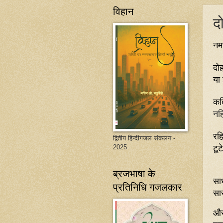
विहान
द
नम
दोह
या
कब
नहि
रह
द्वितीय हिन्दीगजल संकलन -
टूटे
2025
ब्रजभाषा के
सा
प्रतिनिधि गजलकार
सा
और 