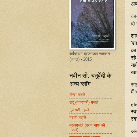
अब
का
दो
शा
'श
का
सर्वप्रथम ब्रजगजल संकलन
रहे
(एकल) - 2015
यहा
खाय
नवीन सी. चतुर्वेदी के
अन्य ब्लॉग
साई
मैं
हिन्दी गजलें
उर्दू (देवनागरी) ग़ज़लें
हाल
गुजराती गझलें
स्व
स्
मराठी गझलें
ब्रजगजलें (ब्रज भाषा की
अब
गजलें)