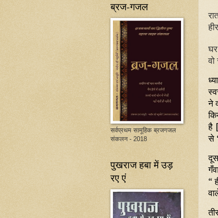
ब्रज-गजल
रात
ही
घर
वो 
ध्य
स्
ने 
कि
है 
सर्वप्रथम सामूहिक ब्रजगजल
से
संकलन - 2018
दूस
पुखराज हबा में उड़
गँव
रए एं
“ 
वाल
ती