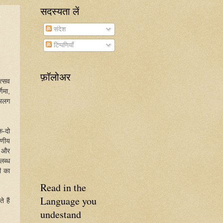
सदस्यता लें
संदेश
टिप्पणियाँ
फ़ॉलोअर
त्सव
िमा,
 अलग
क-दो
रणीय
रे और
लब्ध
ी का
Read in the
Language you
 हैं
undestand