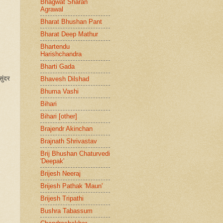
Bhagwat Sharan
Agrawal
Bharat Bhushan Pant
Bharat Deep Mathur
Bhartendu
Harishchandra
Bharti Gada
ुंदर
Bhavesh Dilshad
Bhuma Vashi
Bihari
Bihari [other]
Brajendr Akinchan
Brajnath Shrivastav
Brij Bhushan Chaturvedi
'Deepak'
Brijesh Neeraj
Brijesh Pathak 'Maun'
Brijesh Tripathi
Bushra Tabassum