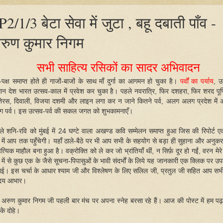
P2/1/3 बेटा सेवा में जुटा , बहू दबाती पाँव -
रुण कुमार निगम
सभी साहित्य रसिकों का सादर अभिवादन
ृ-पक्ष समाप्त होते ही गाजों-बाजों के साथ माँ दुर्गा का आगमन हो चुका है।
पर्वों का पर्याय
, उ
धान देश भारत उत्सव-काल में प्रवेश कर चुका है। पहले नवरात्रि, फिर दशहरा, फिर शरद पूर्ण
ेरस, दिवाली, विजया दशमी और लाइन लगा कर न जाने कितने पर्व, अलग अलग प्रदेश में
 पर्व। इस उत्सव-पर्व की सकल जगत को शुभकामनाएँ।
ले शनि-रवि को मुंबई में 24 घण्टे वाला अखण्ड कवि सम्मेलन समाप्त हुआ जिस की रिपोर्ट ए
 में आप तक पहुँचेगी। यहाँ ठाले-बैठे पर भी आप सभी के सहयोग से बड़ा ही सुहाना और अनुक
त्यिक माहौल बना हुआ है। वक्रोक्ति को ले कर जो भ्रांतियाँ थीं, न सिर्फ़ दूर हो गईं, वरन मे
में से कुछ एक के जैसे सूचना-पिपासुओं के भावी संदर्भों के लिये यह जानकारी एक क्लिक पर उप
गई। इस चर्चा के आधार श्याम जी और विश्लेषण के लिए सलिल जी, प्रतुल जी सहित आप सभ
दय आभार।
 अरुण कुमार निगम जी पहली बार मंच पर अपना स्नेह बरसा रहे हैं। आज की पोस्ट में हम पढ़ते
के दोहे।