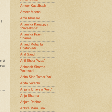
Ameer Kazalbash
Ameer Meenai
Amir Khusaro
आ।
Anamika Kanaujiya
'Prateeksha'
Anamika Pravin
Sharma
Anand Mohanlal
Chaturvedi
Anil Gaud
Anil Shoor 'Azad'
ा से
पाठक
Animesh Sharma
'Animesh'
Anita Sinh Tomar 'Ani'
Anita Surabhi
Anjana Bhavsar 'Anju'
Anju Sharma
Anjum Rehbar
Ankita Maru Jinal