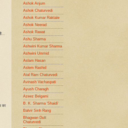
Ashok Anjum
Ashok Chaturvedi
Ashok Kumar Raktale
Ashok Neerad
Ashok Rawat
ै...
Ashu Sharma
Ashwini Kumar Sharma
Ashwini Ummid
Aslam Hasan
Aslem Rashid
Atal Ram Chaturvedi
Avinash Vachaspati
Ayush Charagh
Azeez Belgami
B. K. Sharma 'Shaidi'
्य का
Balvir Sinh Rang
Bhagwan Dutt
Chaturvedi