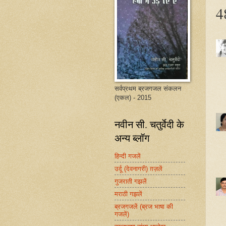
48
सर्वप्रथम ब्रजगजल संकलन
(एकल) - 2015
नवीन सी. चतुर्वेदी के
अन्य ब्लॉग
हिन्दी गजलें
उर्दू (देवनागरी) ग़ज़लें
गुजराती गझलें
मराठी गझलें
ब्रजगजलें (ब्रज भाषा की
गजलें)