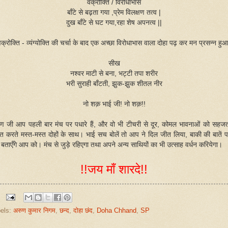
वक्रोक्ति / विरोधाभास
बाँटे से बढ़ता गया ,प्रेम विलक्षण तत्व |
दुख बाँटे से घट गया,रहा शेष अपनत्व ||
क्रोक्ति - व्यंग्योक्ति की चर्चा के बाद एक अच्छा विरोधाभास वाला दोहा पढ़ कर मन प्रसन्न हु
सीख
नश्वर माटी से बना, भट्टी तपा शरीर
भरी सुराही बाँटती, झुक-झुक शीतल नीर
नो शक़ भाई जी! नो शक़!!
ण जी आप पहली बार मंच पर पधारे हैं, और वो भी टीचरी से दूर, कोमल भावनाओं को सहजत
क्त करते मस्त-मस्त दोहों के साथ। भाई सच बोलें तो आप ने दिल जीत लिया, बाकी की बातें 
द बताएँगे आप को। मंच से जुड़े रहिएगा तथा अपने अन्य साथियों का भी उत्साह वर्धन करियेगा।
!!जय माँ शारदे!!
els:
अरुण कुमार निगम
,
छन्द
,
दोहा छंद
,
Doha Chhand
,
SP