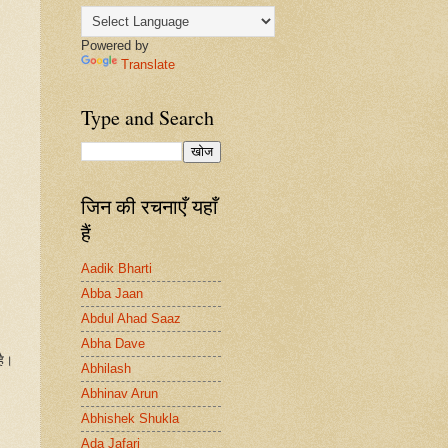
Powered by
Translate
Type and Search
जिन की रचनाएँ यहाँ
हैं
Aadik Bharti
Abba Jaan
Abdul Ahad Saaz
Abha Dave
है।
Abhilash
Abhinav Arun
Abhishek Shukla
Ada Jafari