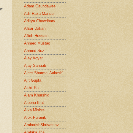
Adam Gaundawee
का
Adil Raza Mansuri
Aditya Chowdhary
Afsar Dakani
Aftab Hussain
Ahmed Mustaq
Ahmed Soz
Ajay Agyat
Ajay Sahaab
Ajeet Sharma 'Aakash'
Ajit Gupta
Akhil Raj
Alam Khurshid
Aleena Itrat
Alka Mishra
Alok Puranik
AmbarishShrivastav
Ambika Jha