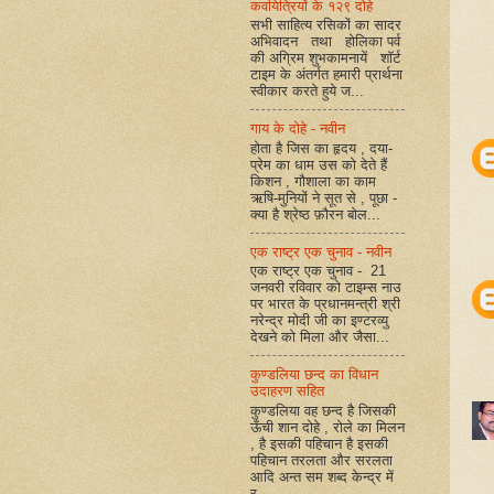
कवयित्रियों के १२९ दोहे
सभी साहित्य रसिकों का सादर
अभिवादन तथा होलिका पर्व
की अग्रिम शुभकामनायें शॉर्ट
टाइम के अंतर्गत हमारी प्रार्थना
स्वीकार करते हुये ज...
गाय के दोहे - नवीन
होता है जिस का हृदय , दया-
प्रेम का धाम उस को देते हैं
किशन , गौशाला का काम
ऋषि-मुनियों ने सूत से , पूछा -
क्या है श्रेष्ठ फ़ौरन बोल...
एक राष्ट्र एक चुनाव - नवीन
एक राष्ट्र एक चुनाव - 21
जनवरी रविवार को टाइम्स नाउ
पर भारत के प्रधानमन्त्री श्री
नरेन्द्र मोदी जी का इण्टरव्यु
देखने को मिला और जैसा...
कुण्डलिया छन्द का विधान
उदाहरण सहित
कुण्डलिया वह छन्द है जिसकी
ऊँची शान दोहे , रोले का मिलन
, है इसकी पहिचान है इसकी
पहिचान तरलता और सरलता
आदि अन्त सम शब्द केन्द्र में
र...