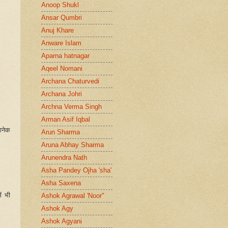
Anoop Shukl
Ansar Qumbri
Anuj Khare
Anware Islam
Aparna hatnagar
Aqeel Nomani
Archana Chaturvedi
Archana Johri
Archna Verma Singh
Arman Asif Iqbal
ानेक
Arun Sharma
Aruna Abhay Sharma
Arunendra Nath
Asha Pandey Ojha 'sha'
Asha Saxena
ं भी
Ashok Agrawal 'Noor"
Ashok Agy
Ashok Agyani