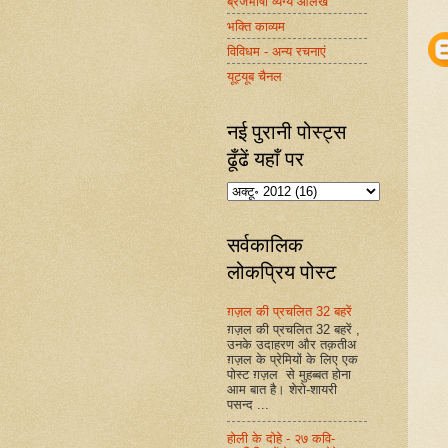
ब्रजभाषा व्यंग्य आलेख
भक्ति काव्यम
विविधम - अन्य रचनाएं
यूट्यूब चैनल
नई पुरानी पोस्ट्स
ढूँढें यहाँ पर
सर्वकालिक
लोकप्रिय पोस्ट
ग़ज़ल की प्रचलित 32 बहरें
ग़ज़ल की प्रचलित 32 बहरें ,
उनके उदाहरण और तक़तीअ
ग़ज़ल के प्रेमियों के लिए एक
पोस्ट ग़ज़ल से मुहब्बत होना
आम बात है। शेरो-शायरी
पसन्द ...
होली के दोहे - २७ कवि-