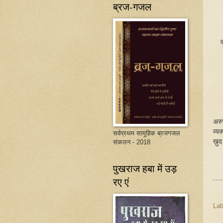
ब्रज-गजल
व
अरु
व्य
सर्वप्रथम सामूहिक ब्रजगजल
ख़ु
संकलन - 2018
पुखराज हबा में उड़
रए एं
Lab