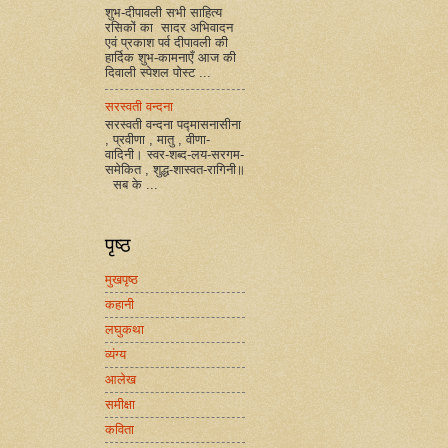
शुभ-दीपावली सभी साहित्य
रसिकों का सादर अभिवादन
एवं प्रकाश पर्व दीपावली की
हार्दिक शुभ-कामनाएँ आज की
दिवाली स्पेशल पोस्ट ...
सरस्वती वन्दना
सरस्वती वन्दना पद्मासनासीना
, प्रवीणा , मातु , वीणा-
वादिनी। स्वर-शब्द-लय-सरगम-
समेकित , शुद्ध-शास्वत-रागिनी॥
सब के ...
पृष्ठ
मुखपृष्ठ
कहानी
लघुकथा
व्यंग्य
आलेख
समीक्षा
कविता