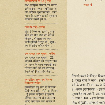
कवयित्रियों के १२९ दोहे
जवाब दें
सभी साहित्य रसिकों का सादर
अभिवादन तथा होलिका पर्व
की अग्रिम शुभकामनायें शॉर्ट
टाइम के अंतर्गत हमारी प्रार्थना
स्वीकार करते हुये ज...
गाय के दोहे - नवीन
होता है जिस का हृदय , दया-
प्रेम का धाम उस को देते हैं
किशन , गौशाला का काम
ऋषि-मुनियों ने सूत से , पूछा -
क्या है श्रेष्ठ फ़ौरन बोल...
एक राष्ट्र एक चुनाव - नवीन
एक राष्ट्र एक चुनाव - 21
जनवरी रविवार को टाइम्स नाउ
पर भारत के प्रधानमन्त्री श्री
नरेन्द्र मोदी जी का इण्टरव्यु
देखने को मिला और जैसा...
टिप्पणी करने के लिए 3 विकल्प 
कुण्डलिया छन्द का विधान
1. गूगल खाते के साथ - इसक
उदाहरण सहित
वर्ड के साथ लॉग इन कर के ट
कुण्डलिया वह छन्द है जिसकी
2. अनाम (एनोनिमस) - इस व
ऊँची शान दोहे , रोले का मिलन
प्रकाशित हो जायेगी. आप चाहें
, है इसकी पहिचान है इसकी
पहिचान तरलता और सरलता
3. नाम / URL - इस विकल्प
आदि अन्त सम शब्द केन्द्र में
लिख दें (URL अनिवार्य नहीं
र...