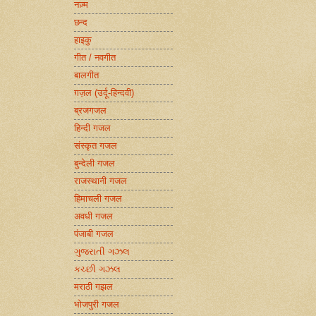
नज़्म
छन्द
हाइकु
गीत / नवगीत
बालगीत
ग़ज़ल (उर्दू-हिन्दवी)
ब्रजगजल
हिन्दी गजल
संस्कृत गजल
बुन्देली गजल
राजस्थानी गजल
हिमाचली गजल
अवधी गजल
पंजाबी गजल
ગુજરાતી ગઝલ
કચ્છી ગઝલ
मराठी गझल
भोजपुरी गजल