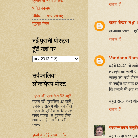
ब्रजभाषा व्यंग्य आलेख
जवाब दें
भक्ति काव्यम
विविधम - अन्य रचनाएं
ऋता शेखर 'मधु'
यूट्यूब चैनल
लाजवाब रचना...हमें
नई पुरानी पोस्ट्स
जवाब दें
ढूँढें यहाँ पर
Vandana Ram
पढ़ेंगे लिखेंगे तो आगे 
तरक्क़ी की सीढ़ी पे 
सर्वकालिक
समझ को नयी रौशनी
लोकप्रिय पोस्ट
वो साईंस का पाठ हम 
कि हमको भी अब रा
ग़ज़ल की प्रचलित 32 बहरें
बहुत सरल शब्द और 
ग़ज़ल की प्रचलित 32 बहरें ,
उनके उदाहरण और तक़तीअ
जवाब दें
ग़ज़ल के प्रेमियों के लिए एक
पोस्ट ग़ज़ल से मुहब्बत होना
आम बात है। शेरो-शायरी
पसन्द ...
प्रसन्नवदन चतुर्
होली के दोहे - २७ कवि-
बहुत उम्दा प्रस्तुत