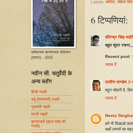
Labels:
कविता
,
महिला दि
6 टिप्‍पणियां:
धीरेन्द्र सिंह भद
बहुत सुंदर रचना,
सर्वप्रथम ब्रजगजल संकलन
Recent post
: 
(एकल) - 2015
जवाब दें
नवीन सी. चतुर्वेदी के
अन्य ब्लॉग
प्रवीण पाण्डेय
8 
बहुत सोहती है, कित
हिन्दी गजलें
जवाब दें
उर्दू (देवनागरी) ग़ज़लें
गुजराती गझलें
मराठी गझलें
Neetu Singha
ब्रजगजलें (ब्रज भाषा की
हमें भी दिखाओ कलम
गजलें)
कहाँ लफ्जों का महल 