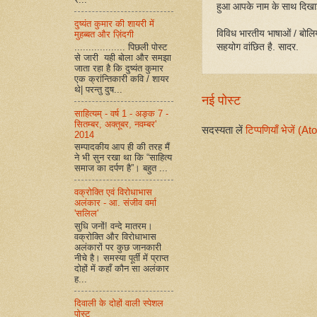
हुआ आपके नाम के साथ दिखा
दुष्यंत कुमार की शायरी में
विविध भारतीय भाषाओं / बोलिय
मुहब्बत और ज़िंदगी
सहयोग वांछित है. सादर.
.................. पिछली पोस्ट
से जारी यही बोला और समझा
जाता रहा है कि दुष्यंत कुमार
एक क्रांन्तिकारी कवि / शायर
थे| परन्तु दुष...
नई पोस्ट
साहित्यम् - वर्ष 1 - अङ्क 7 -
सितम्बर, अक्तूबर, नवम्बर'
सदस्यता लें
टिप्पणियाँ भेजें (A
2014
सम्पादकीय आप ही की तरह मैं
ने भी सुन रखा था कि “साहित्य
समाज का दर्पण है”। बहुत ...
वक्रोक्ति एवं विरोधाभास
अलंकार - आ. संजीव वर्मा
'सलिल'
सुधि जनों! वन्दे मातरम।
वक्रोक्ति और विरोधाभास
अलंकारों पर कुछ जानकारी
नीचे है। समस्या पूर्ती में प्राप्त
दोहों में कहाँ कौन सा अलंकार
ह...
दिवाली के दोहों वाली स्पेशल
पोस्ट