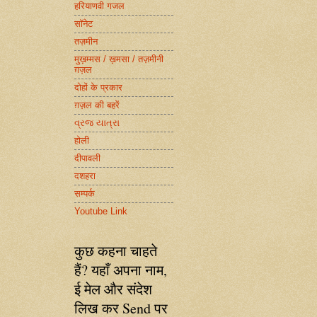
हरियाणवी गजल
सॉनेट
तज़मीन
मुख़म्मस / ख़मसा / तज़मीनी
ग़ज़ल
दोहों के प्रकार
ग़ज़ल की बहरें
વ્રજ યાત્રા
होली
दीपावली
दशहरा
सम्पर्क
Youtube Link
कुछ कहना चाहते
हैं? यहाँ अपना नाम,
ई मेल और संदेश
लिख कर Send पर