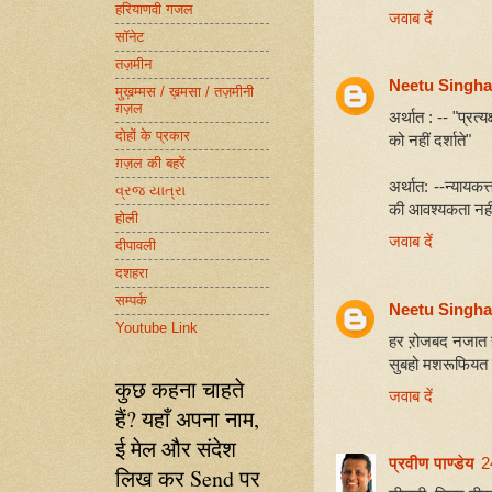
हरियाणवी गजल
जवाब दें
सॉनेट
तज़मीन
Neetu Singha
मुख़म्मस / ख़मसा / तज़मीनी
ग़ज़ल
अर्थात : -- "प्रत्य
दोहों के प्रकार
को नहीं दर्शाते"
ग़ज़ल की बहरें
अर्थात: --न्यायकर्
વ્રજ યાત્રા
की आवश्यकता नहीं
होली
जवाब दें
दीपावली
दशहरा
सम्पर्क
Neetu Singha
Youtube Link
हर ऱोजबद नजात है,
सुबहो मशरूफियत तो
कुछ कहना चाहते
जवाब दें
हैं? यहाँ अपना नाम,
ई मेल और संदेश
प्रवीण पाण्डेय
2
लिख कर Send पर