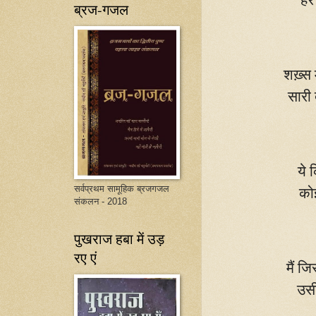
ब्रज-गजल
शख़्स 
सारी 
ये 
सर्वप्रथम सामूहिक ब्रजगजल
को
संकलन - 2018
पुखराज हबा में उड़
रए एं
मैं ज
उसी