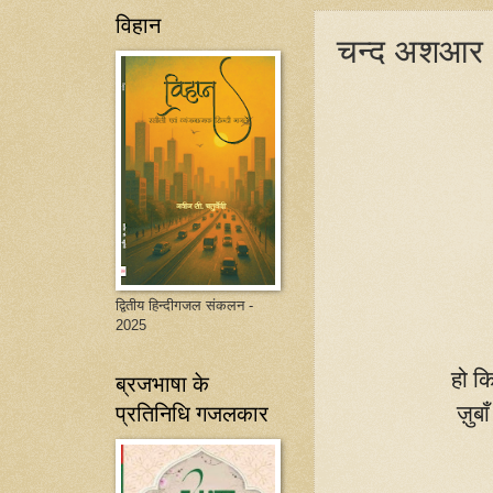
विहान
चन्द अशआर - 
द्वितीय हिन्दीगजल संकलन -
2025
हो क
ब्रजभाषा के
प्रतिनिधि गजलकार
ज़ुबा