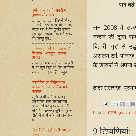
सब बड़े 
दुष्यंत कुमार की शायरी में
मुहब्बत और ज़िंदगी
.................. पिछली पोस्ट
से जारी यही बोला और समझा
सन
2008
में राज
जाता रहा है कि दुष्यंत कुमार
एक क्रांन्तिकारी कवि / शायर
नन्दन जी द्वारा स
थे| परन्तु दुष...
बिहारी
'
नूर
'
से उद
साहित्यम् - वर्ष 1 - अङ्क 7 -
सितम्बर, अक्तूबर, नवम्बर'
असलम खाँ
,
पीनाज़
2014
सम्पादकीय आप ही की तरह मैं
के शायरों ने अपना स
ने भी सुन रखा था कि “साहित्य
समाज का दर्पण है”। बहुत ...
वक्रोक्ति एवं विरोधाभास
दादा उस्ताज़
,
प्रण
अलंकार - आ. संजीव वर्मा
'सलिल'
सुधि जनों! वन्दे मातरम।
वक्रोक्ति और विरोधाभास
अलंकारों पर कुछ जानकारी
नीचे है। समस्या पूर्ती में प्राप्त
Labels:
ग़ज़ल
,
ghazal
,
K
दोहों में कहाँ कौन सा अलंकार
ह...
9 टिप्‍पणियां:
दिवाली के दोहों वाली स्पेशल
पोस्ट