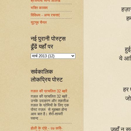
ब्रजभाषा व्यंग्य आलेख
भक्ति काव्यम
हज़ार
विविधम - अन्य रचनाएं
हम
यूट्यूब चैनल
नई पुरानी पोस्ट्स
ढूँढें यहाँ पर
हु
ये आश
सर्वकालिक
लोकप्रिय पोस्ट
हर 
ग़ज़ल की प्रचलित 32 बहरें
ग़ज़ल की प्रचलित 32 बहरें ,
जो 
उनके उदाहरण और तक़तीअ
ग़ज़ल के प्रेमियों के लिए एक
पोस्ट ग़ज़ल से मुहब्बत होना
आम बात है। शेरो-शायरी
पसन्द ...
होली के दोहे - २७ कवि-
जहाँ न 