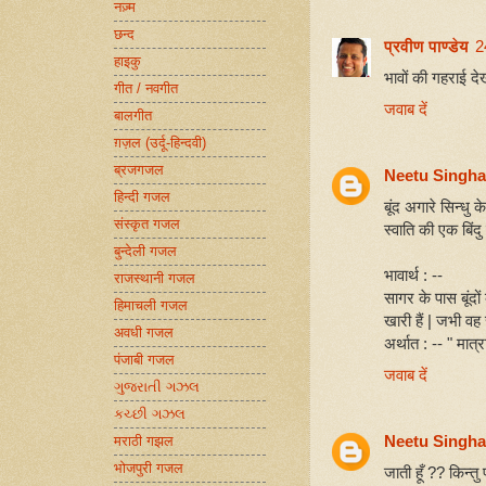
नज़्म
छन्द
प्रवीण पाण्डेय
2
हाइकु
भावों की गहराई दे
गीत / नवगीत
जवाब दें
बालगीत
ग़ज़ल (उर्दू-हिन्दवी)
ब्रजगजल
Neetu Singha
हिन्दी गजल
बूंद अगारे सिन्धु 
संस्कृत गजल
स्वाति की एक बिंदु 
बुन्देली गजल
भावार्थ : --
राजस्थानी गजल
सागर के पास बूंदों 
हिमाचली गजल
खारी हैं | जभी वह 
अवधी गजल
अर्थात : -- " मात्रा
पंजाबी गजल
जवाब दें
ગુજરાતી ગઝલ
કચ્છી ગઝલ
Neetu Singha
मराठी गझल
भोजपुरी गजल
जाती हूँ ?? किन्तु