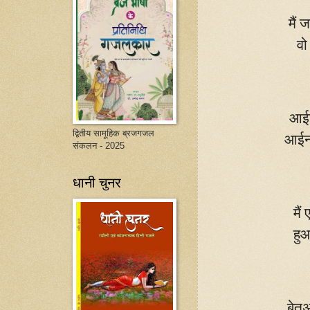
मैं 
वो
आईना
द्वितीय सामूहिक ब्रजगजल
आईना 
संकलन - 2025
धानी चुनर
मैं
हुआ
बेत