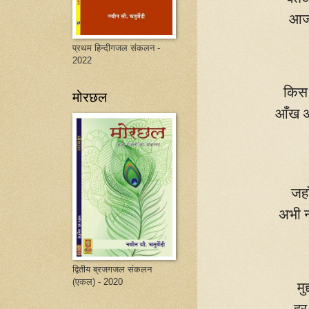
आज 
प्रथम हिन्दीगजल संकलन -
2022
किस त
मोरछल
आँख अ
जहा
अभी 
द्वितीय ब्रजगजल संकलन
(एकल) - 2020
मु
हर