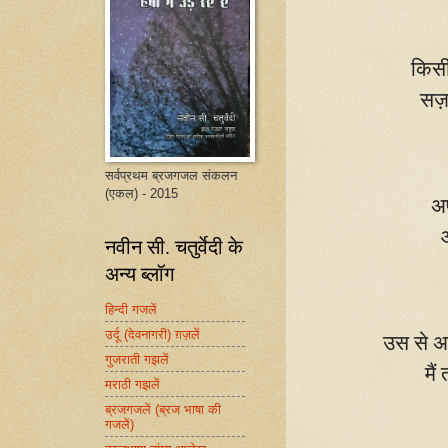
किसी
सज़ा
सर्वप्रथम ब्रजगजल संकलन
(एकल) - 2015
अप
नवीन सी. चतुर्वेदी के
अन्य ब्लॉग
हिन्दी गजलें
उर्दू (देवनागरी) ग़ज़लें
उस से अ
गुजराती गझलें
मैं
मराठी गझलें
ब्रजगजलें (ब्रज भाषा की
गजलें)