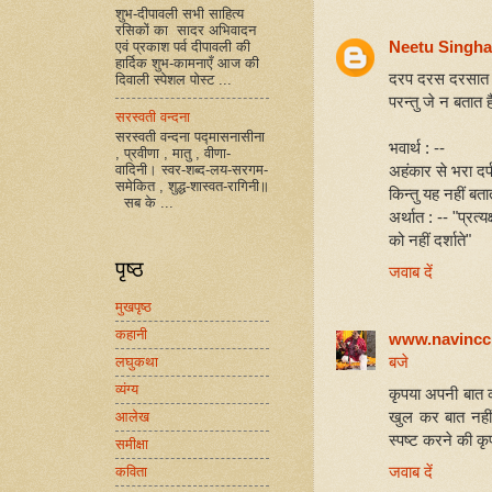
शुभ-दीपावली सभी साहित्य
रसिकों का सादर अभिवादन
Neetu Singha
एवं प्रकाश पर्व दीपावली की
हार्दिक शुभ-कामनाएँ आज की
दरप दरस दरसात ह
दिवाली स्पेशल पोस्ट ...
परन्तु जे न बतात
सरस्वती वन्दना
सरस्वती वन्दना पद्मासनासीना
भवार्थ : --
, प्रवीणा , मातु , वीणा-
वादिनी। स्वर-शब्द-लय-सरगम-
अहंकार से भरा दर्
समेकित , शुद्ध-शास्वत-रागिनी॥
किन्तु यह नहीं बत
सब के ...
अर्थात : -- "प्रत्य
को नहीं दर्शाते"
पृष्ठ
जवाब दें
मुखपृष्ठ
कहानी
www.navincc
बजे
लघुकथा
व्यंग्य
कृपया अपनी बात क
खुल कर बात नहीं
आलेख
स्पष्ट करने की कृ
समीक्षा
जवाब दें
कविता