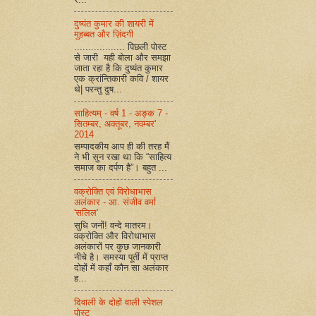
दुष्यंत कुमार की शायरी में
मुहब्बत और ज़िंदगी
.................. पिछली पोस्ट
से जारी यही बोला और समझा
जाता रहा है कि दुष्यंत कुमार
एक क्रांन्तिकारी कवि / शायर
थे| परन्तु दुष...
साहित्यम् - वर्ष 1 - अङ्क 7 -
सितम्बर, अक्तूबर, नवम्बर'
2014
सम्पादकीय आप ही की तरह मैं
ने भी सुन रखा था कि “साहित्य
समाज का दर्पण है”। बहुत ...
वक्रोक्ति एवं विरोधाभास
अलंकार - आ. संजीव वर्मा
'सलिल'
सुधि जनों! वन्दे मातरम।
वक्रोक्ति और विरोधाभास
अलंकारों पर कुछ जानकारी
नीचे है। समस्या पूर्ती में प्राप्त
दोहों में कहाँ कौन सा अलंकार
ह...
दिवाली के दोहों वाली स्पेशल
पोस्ट