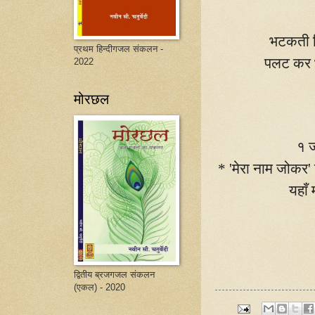
भटकती ज़
प्रथम हिन्दीगजल संकलन -
पलट कर भ
2022
मोरछल
१ ज
* 'मेरा नाम जोकर' 
यहाँ
द्वितीय ब्रजगजल संकलन
(एकल) - 2020