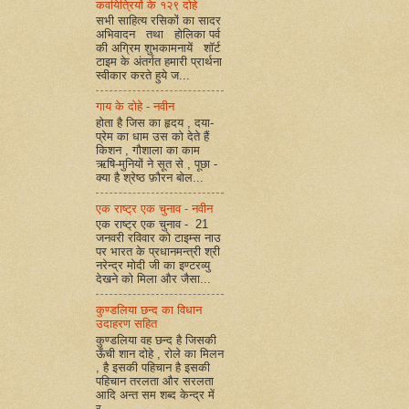
कवयित्रियों के १२९ दोहे
सभी साहित्य रसिकों का सादर
अभिवादन तथा होलिका पर्व
की अग्रिम शुभकामनायें शॉर्ट
टाइम के अंतर्गत हमारी प्रार्थना
स्वीकार करते हुये ज...
गाय के दोहे - नवीन
होता है जिस का हृदय , दया-
प्रेम का धाम उस को देते हैं
किशन , गौशाला का काम
ऋषि-मुनियों ने सूत से , पूछा -
क्या है श्रेष्ठ फ़ौरन बोल...
एक राष्ट्र एक चुनाव - नवीन
एक राष्ट्र एक चुनाव - 21
जनवरी रविवार को टाइम्स नाउ
पर भारत के प्रधानमन्त्री श्री
नरेन्द्र मोदी जी का इण्टरव्यु
देखने को मिला और जैसा...
कुण्डलिया छन्द का विधान
उदाहरण सहित
कुण्डलिया वह छन्द है जिसकी
ऊँची शान दोहे , रोले का मिलन
, है इसकी पहिचान है इसकी
पहिचान तरलता और सरलता
आदि अन्त सम शब्द केन्द्र में
र...