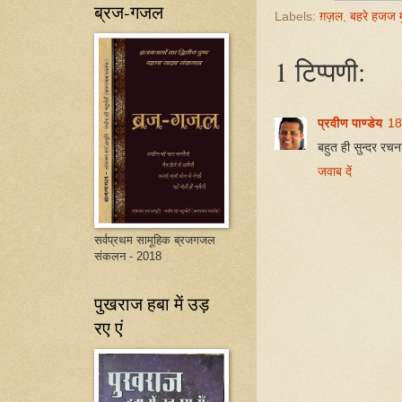
ब्रज-गजल
Labels:
ग़ज़ल
,
बहरे हजज म
1 टिप्पणी:
प्रवीण पाण्डेय
18
बहुत ही सुन्दर रचन
जवाब दें
सर्वप्रथम सामूहिक ब्रजगजल
संकलन - 2018
पुखराज हबा में उड़
रए एं