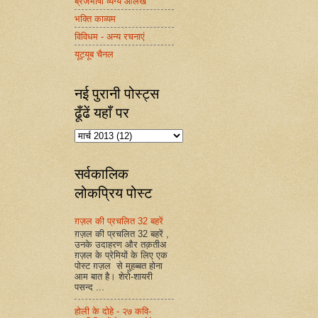
ब्रजभाषा व्यंग्य आलेख
भक्ति काव्यम
विविधम - अन्य रचनाएं
यूट्यूब चैनल
नई पुरानी पोस्ट्स
ढूँढें यहाँ पर
सर्वकालिक
लोकप्रिय पोस्ट
ग़ज़ल की प्रचलित 32 बहरें
ग़ज़ल की प्रचलित 32 बहरें ,
उनके उदाहरण और तक़तीअ
ग़ज़ल के प्रेमियों के लिए एक
पोस्ट ग़ज़ल से मुहब्बत होना
आम बात है। शेरो-शायरी
पसन्द ...
होली के दोहे - २७ कवि-