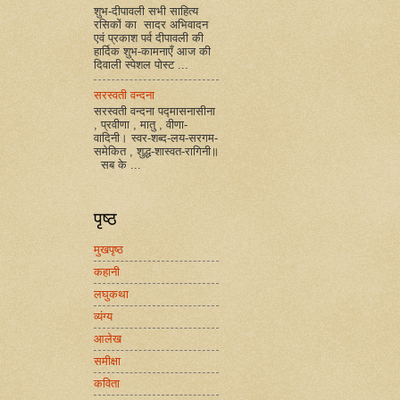
शुभ-दीपावली सभी साहित्य
रसिकों का सादर अभिवादन
एवं प्रकाश पर्व दीपावली की
हार्दिक शुभ-कामनाएँ आज की
दिवाली स्पेशल पोस्ट ...
सरस्वती वन्दना
सरस्वती वन्दना पद्मासनासीना
, प्रवीणा , मातु , वीणा-
वादिनी। स्वर-शब्द-लय-सरगम-
समेकित , शुद्ध-शास्वत-रागिनी॥
सब के ...
पृष्ठ
मुखपृष्ठ
कहानी
लघुकथा
व्यंग्य
आलेख
समीक्षा
कविता