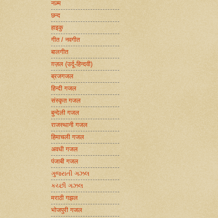
नज़्म
छन्द
हाइकु
गीत / नवगीत
बालगीत
ग़ज़ल (उर्दू-हिन्दवी)
ब्रजगजल
हिन्दी गजल
संस्कृत गजल
बुन्देली गजल
राजस्थानी गजल
हिमाचली गजल
अवधी गजल
पंजाबी गजल
ગુજરાતી ગઝલ
કચ્છી ગઝલ
मराठी गझल
भोजपुरी गजल