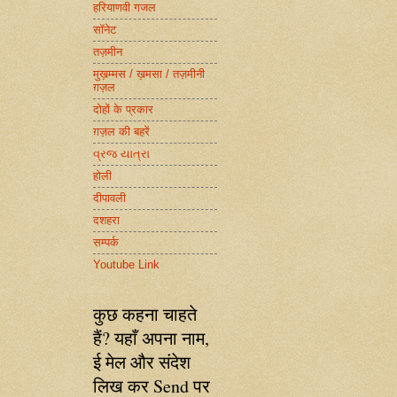
हरियाणवी गजल
सॉनेट
तज़मीन
मुख़म्मस / ख़मसा / तज़मीनी
ग़ज़ल
दोहों के प्रकार
ग़ज़ल की बहरें
વ્રજ યાત્રા
होली
दीपावली
दशहरा
सम्पर्क
Youtube Link
कुछ कहना चाहते
हैं? यहाँ अपना नाम,
ई मेल और संदेश
लिख कर Send पर