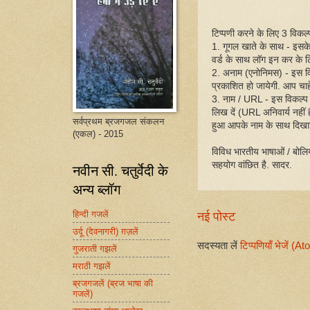
टिप्पणी करने के लिए 3 विकल्प 
1. गूगल खाते के साथ - इसक
वर्ड के साथ लॉग इन कर के ट
2. अनाम (एनोनिमस) - इस व
प्रकाशित हो जायेगी. आप चाहें
3. नाम / URL - इस विकल्प
लिख दें (URL अनिवार्य नहीं
सर्वप्रथम ब्रजगजल संकलन
हुआ आपके नाम के साथ दिखा
(एकल) - 2015
विविध भारतीय भाषाओं / बोलिय
सहयोग वांछित है. सादर.
नवीन सी. चतुर्वेदी के
अन्य ब्लॉग
हिन्दी गजलें
नई पोस्ट
उर्दू (देवनागरी) ग़ज़लें
सदस्यता लें
टिप्पणियाँ भेजें (A
गुजराती गझलें
मराठी गझलें
ब्रजगजलें (ब्रज भाषा की
गजलें)