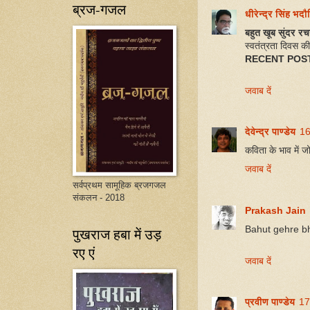
ब्रज-गजल
धीरेन्द्र सिंह भद
बहुत खूब सुंदर र
स्वतंत्रता दिवस की
RECENT POS
जवाब दें
देवेन्द्र पाण्डेय
16
कविता के भाव में ज
जवाब दें
सर्वप्रथम सामूहिक ब्रजगजल
संकलन - 2018
Prakash Jain
Bahut gehre bh
पुखराज हबा में उड़
रए एं
जवाब दें
प्रवीण पाण्डेय
17