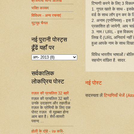
ब्रजभाषा व्यंग्य आलेख
टिप्पणी करने के लिए 3 विकल्प 
भक्ति काव्यम
1. गूगल खाते के साथ - इसक
वर्ड के साथ लॉग इन कर के ट
विविधम - अन्य रचनाएं
2. अनाम (एनोनिमस) - इस व
यूट्यूब चैनल
प्रकाशित हो जायेगी. आप चाहें
3. नाम / URL - इस विकल्प
लिख दें (URL अनिवार्य नहीं
नई पुरानी पोस्ट्स
हुआ आपके नाम के साथ दिखा
ढूँढें यहाँ पर
विविध भारतीय भाषाओं / बोलिय
सहयोग वांछित है. सादर.
सर्वकालिक
लोकप्रिय पोस्ट
नई पोस्ट
ग़ज़ल की प्रचलित 32 बहरें
सदस्यता लें
टिप्पणियाँ भेजें (A
ग़ज़ल की प्रचलित 32 बहरें ,
उनके उदाहरण और तक़तीअ
ग़ज़ल के प्रेमियों के लिए एक
पोस्ट ग़ज़ल से मुहब्बत होना
आम बात है। शेरो-शायरी
पसन्द ...
होली के दोहे - २७ कवि-