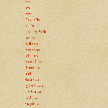
नज़्म
छन्द
हाइकु
गीत / नवगीत
बालगीत
ग़ज़ल (उर्दू-हिन्दवी)
ब्रजगजल
हिन्दी गजल
संस्कृत गजल
बुन्देली गजल
राजस्थानी गजल
हिमाचली गजल
अवधी गजल
पंजाबी गजल
ગુજરાતી ગઝલ
કચ્છી ગઝલ
मराठी गझल
भोजपुरी गजल