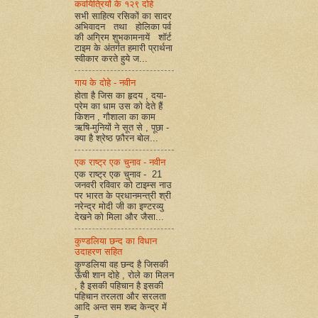
कवयित्रियों के १२९ दोहे
सभी साहित्य रसिकों का सादर
अभिवादन तथा होलिका पर्व
की अग्रिम शुभकामनायें शॉर्ट
टाइम के अंतर्गत हमारी प्रार्थना
स्वीकार करते हुये ज...
गाय के दोहे - नवीन
होता है जिस का हृदय , दया-
प्रेम का धाम उस को देते हैं
किशन , गौशाला का काम
ऋषि-मुनियों ने सूत से , पूछा -
क्या है श्रेष्ठ फ़ौरन बोल...
एक राष्ट्र एक चुनाव - नवीन
एक राष्ट्र एक चुनाव - 21
जनवरी रविवार को टाइम्स नाउ
पर भारत के प्रधानमन्त्री श्री
नरेन्द्र मोदी जी का इण्टरव्यु
देखने को मिला और जैसा...
कुण्डलिया छन्द का विधान
उदाहरण सहित
कुण्डलिया वह छन्द है जिसकी
ऊँची शान दोहे , रोले का मिलन
, है इसकी पहिचान है इसकी
पहिचान तरलता और सरलता
आदि अन्त सम शब्द केन्द्र में
र...