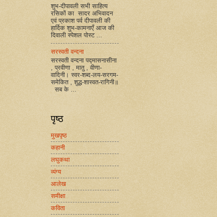
शुभ-दीपावली सभी साहित्य
रसिकों का सादर अभिवादन
एवं प्रकाश पर्व दीपावली की
हार्दिक शुभ-कामनाएँ आज की
दिवाली स्पेशल पोस्ट ...
सरस्वती वन्दना
सरस्वती वन्दना पद्मासनासीना
, प्रवीणा , मातु , वीणा-
वादिनी। स्वर-शब्द-लय-सरगम-
समेकित , शुद्ध-शास्वत-रागिनी॥
सब के ...
पृष्ठ
मुखपृष्ठ
कहानी
लघुकथा
व्यंग्य
आलेख
समीक्षा
कविता