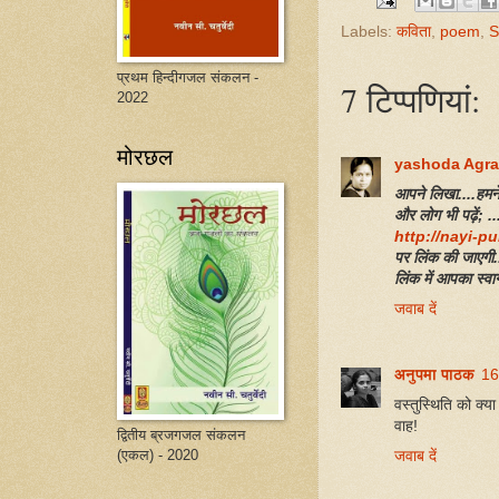
Labels:
कविता
,
poem
,
S
प्रथम हिन्दीगजल संकलन -
7 टिप्‍पणियां:
2022
मोरछल
yashoda Agra
आपने लिखा....हमने
और लोग भी पढ़ें; 
http://nayi-p
पर लिंक की जाएगी
लिंक में आपका स्वाग
जवाब दें
अनुपमा पाठक
16
वस्तुस्थिति को क्या
वाह!
द्वितीय ब्रजगजल संकलन
(एकल) - 2020
जवाब दें