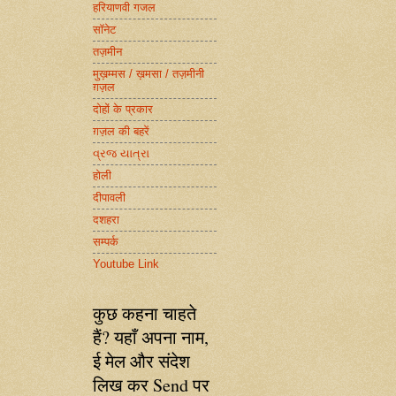
हरियाणवी गजल
सॉनेट
तज़मीन
मुख़म्मस / ख़मसा / तज़मीनी
ग़ज़ल
दोहों के प्रकार
ग़ज़ल की बहरें
વ્રજ યાત્રા
होली
दीपावली
दशहरा
सम्पर्क
Youtube Link
कुछ कहना चाहते
हैं? यहाँ अपना नाम,
ई मेल और संदेश
लिख कर Send पर