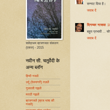
सन्नाट दिया है।
जवाब दें
दिगम्बर नासवा
1
बहुत प्रभावी ... स
जवाब दें
सर्वप्रथम ब्रजगजल संकलन
(एकल) - 2015
नवीन सी. चतुर्वेदी के
अन्य ब्लॉग
हिन्दी गजलें
उर्दू (देवनागरी) ग़ज़लें
गुजराती गझलें
मराठी गझलें
ब्रजगजलें (ब्रज भाषा की
गजलें)