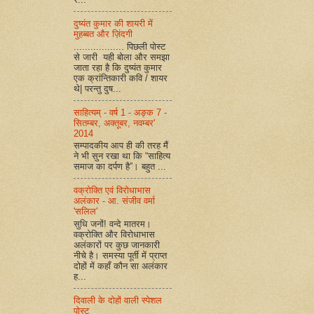
दुष्यंत कुमार की शायरी में
मुहब्बत और ज़िंदगी
.................. पिछली पोस्ट
से जारी यही बोला और समझा
जाता रहा है कि दुष्यंत कुमार
एक क्रांन्तिकारी कवि / शायर
थे| परन्तु दुष...
साहित्यम् - वर्ष 1 - अङ्क 7 -
सितम्बर, अक्तूबर, नवम्बर'
2014
सम्पादकीय आप ही की तरह मैं
ने भी सुन रखा था कि “साहित्य
समाज का दर्पण है”। बहुत ...
वक्रोक्ति एवं विरोधाभास
अलंकार - आ. संजीव वर्मा
'सलिल'
सुधि जनों! वन्दे मातरम।
वक्रोक्ति और विरोधाभास
अलंकारों पर कुछ जानकारी
नीचे है। समस्या पूर्ती में प्राप्त
दोहों में कहाँ कौन सा अलंकार
ह...
दिवाली के दोहों वाली स्पेशल
पोस्ट