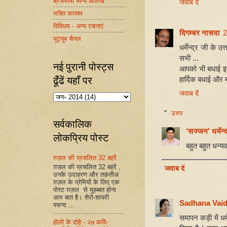
ब्रजभाषा व्यंग्य आलेख
जवाब दें
भक्ति काव्यम
विविधम - अन्य रचनाएं
दिगम्बर नासवा
2
यूट्यूब चैनल
धर्मेन्द्र जी के 
सभी ...
नई पुरानी पोस्ट्स
आपको भी बधाई इ
ढूँढें यहाँ पर
हार्दिक बधाई और म
जवाब दें
उत्तर
सर्वकालिक
‘सज्जन’ धर्मेन्द
लोकप्रिय पोस्ट
बहुत बहुत धन्य
ग़ज़ल की प्रचलित 32 बहरें
ग़ज़ल की प्रचलित 32 बहरें ,
जवाब दें
उनके उदाहरण और तक़तीअ
ग़ज़ल के प्रेमियों के लिए एक
पोस्ट ग़ज़ल से मुहब्बत होना
आम बात है। शेरो-शायरी
Sadhana Vai
पसन्द ...
समापन कड़ी में धर्
होली के दोहे - २७ कवि-