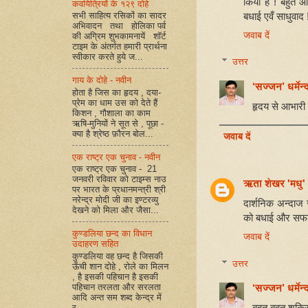
किया है ! बहुत
कवयित्रियों के १२९ दोहे
बधाई एवँ साधुवाद 
सभी साहित्य रसिकों का सादर
अभिवादन तथा होलिका पर्व
जवाब दें
की अग्रिम शुभकामनायें शॉर्ट
टाइम के अंतर्गत हमारी प्रार्थना
स्वीकार करते हुये ज...
उत्तर
गाय के दोहे - नवीन
‘सज्जन’ धर्मेन्द
होता है जिस का हृदय , दया-
प्रेम का धाम उस को देते हैं
हृदय से आभारी 
किशन , गौशाला का काम
ऋषि-मुनियों ने सूत से , पूछा -
क्या है श्रेष्ठ फ़ौरन बोल...
जवाब दें
एक राष्ट्र एक चुनाव - नवीन
एक राष्ट्र एक चुनाव - 21
जनवरी रविवार को टाइम्स नाउ
ऋता शेखर 'मधु'
पर भारत के प्रधानमन्त्री श्री
नरेन्द्र मोदी जी का इण्टरव्यु
दार्शनिक अन्दाज 
देखने को मिला और जैसा...
को बधाई और सफल
कुण्डलिया छन्द का विधान
जवाब दें
उदाहरण सहित
कुण्डलिया वह छन्द है जिसकी
उत्तर
ऊँची शान दोहे , रोले का मिलन
, है इसकी पहिचान है इसकी
पहिचान तरलता और सरलता
‘सज्जन’ धर्मेन्द
आदि अन्त सम शब्द केन्द्र में
बहुत बहुत शुक्
र...