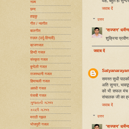
वाह, बहुत ही सुन्द
नज़्म
जवाब दें
छन्द
हाइकु
उत्तर
गीत / नवगीत
‘सज्जन’ धर्मेन्द
बालगीत
शुक्रिया प्रवीण
ग़ज़ल (उर्दू-हिन्दवी)
ब्रजगजल
जवाब दें
हिन्दी गजल
संस्कृत गजल
बुन्देली गजल
Satyanarayan
राजस्थानी गजल
समस्त सुधी पाठको
हिमाचली गजल
अति सुन्दर, भावपूर
अवधी गजल
को भी सफल मंच सं
पंजाबी गजल
संचालक जी का ह्र
ગુજરાતી ગઝલ
जवाब दें
કચ્છી ગઝલ
उत्तर
मराठी गझल
भोजपुरी गजल
‘सज्जन’ धर्मेन्द