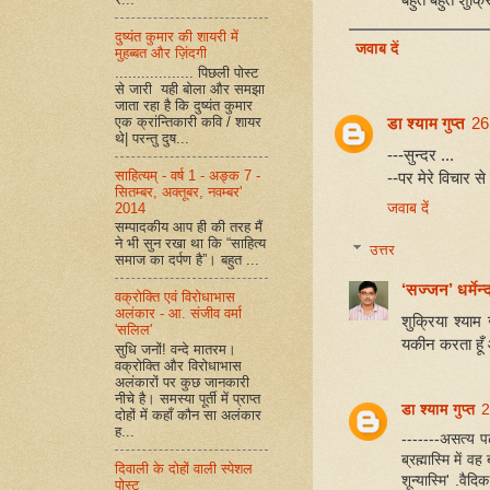
दुष्यंत कुमार की शायरी में
जवाब दें
मुहब्बत और ज़िंदगी
.................. पिछली पोस्ट
से जारी यही बोला और समझा
जाता रहा है कि दुष्यंत कुमार
एक क्रांन्तिकारी कवि / शायर
डा श्याम गुप्त
26
थे| परन्तु दुष...
---सुन्दर ...
साहित्यम् - वर्ष 1 - अङ्क 7 -
--पर मेरे विचार से 
सितम्बर, अक्तूबर, नवम्बर'
जवाब दें
2014
सम्पादकीय आप ही की तरह मैं
ने भी सुन रखा था कि “साहित्य
उत्तर
समाज का दर्पण है”। बहुत ...
‘सज्जन’ धर्मेन्द
वक्रोक्ति एवं विरोधाभास
अलंकार - आ. संजीव वर्मा
शुक्रिया श्याम 
'सलिल'
यकीन करता हूँ और
सुधि जनों! वन्दे मातरम।
वक्रोक्ति और विरोधाभास
अलंकारों पर कुछ जानकारी
नीचे है। समस्या पूर्ती में प्राप्त
डा श्याम गुप्त
2
दोहों में कहाँ कौन सा अलंकार
ह...
-------असत्य पढ़ा 
ब्रह्मास्मि में व
दिवाली के दोहों वाली स्पेशल
शून्यास्मि' .वैद
पोस्ट