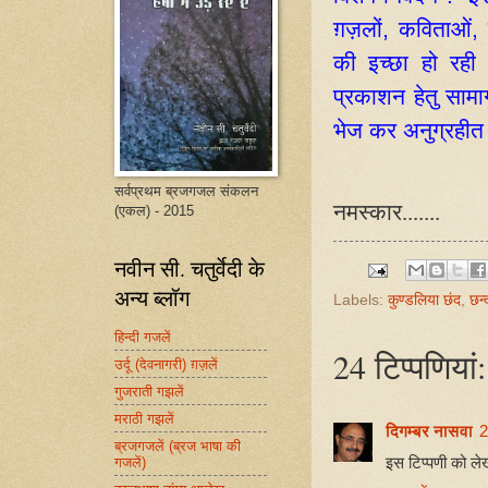
ग़ज़लों, कविताओं, 
की इच्छा हो रह
प्रकाशन हेतु साम
भेज कर अनुग्रहीत
सर्वप्रथम ब्रजगजल संकलन
नमस्कार.......
(एकल) - 2015
नवीन सी. चतुर्वेदी के
अन्य ब्लॉग
Labels:
कुण्डलिया छंद
,
छन्
हिन्दी गजलें
24 टिप्‍पणियां:
उर्दू (देवनागरी) ग़ज़लें
गुजराती गझलें
मराठी गझलें
दिगम्बर नासवा
2
ब्रजगजलें (ब्रज भाषा की
इस टिप्पणी को लेख
गजलें)