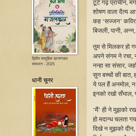
टूटे गढ़ प्राचीन
,
मगर
शोषण वाला दैत्य आ
कह ‘सज्जन’ कविर
बिजली
,
पानी
,
अन्न
तुम से मिलकर हो ग
अपने संगम ने रचा
,
द्वितीय सामूहिक ब्रजगजल
संकलन - 2025
नन्हा सा संसार
,
जहा
सुन बच्चों की बात
,
धानी चुनर
ये पल हैं अनमोल
,
न 
इनको रखो सँभाल
,
‘मैं’ ही ने मुझको रख
हो मदान्ध चलता गय
दिखे न मुझको दीन