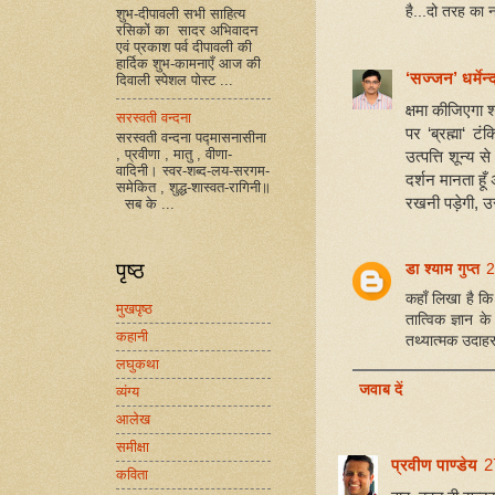
है...दो तरह का न
शुभ-दीपावली सभी साहित्य
रसिकों का सादर अभिवादन
एवं प्रकाश पर्व दीपावली की
हार्दिक शुभ-कामनाएँ आज की
‘सज्जन’ धर्मेन्द
दिवाली स्पेशल पोस्ट ...
क्षमा कीजिएगा श
सरस्वती वन्दना
पर ‘ब्रह्मा‘ ट
सरस्वती वन्दना पद्मासनासीना
, प्रवीणा , मातु , वीणा-
उत्पत्ति शून्य स
वादिनी। स्वर-शब्द-लय-सरगम-
दर्शन मानता हूँ
समेकित , शुद्ध-शास्वत-रागिनी॥
रखनी पड़ेगी, उसम
सब के ...
पृष्ठ
डा श्याम गुप्त
2
कहाँ लिखा है कि ब
मुखपृष्ठ
तात्विक ज्ञान के 
कहानी
तथ्यात्मक उदाहर
लघुकथा
जवाब दें
व्यंग्य
आलेख
समीक्षा
प्रवीण पाण्डेय
2
कविता