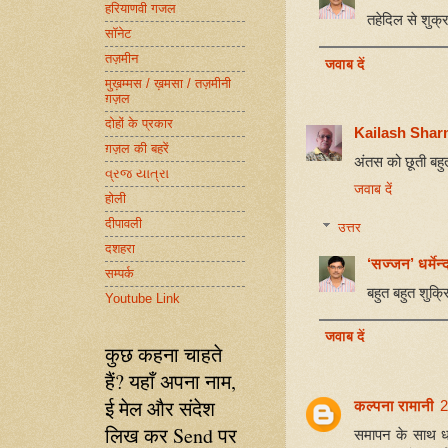
हरियाणवी गजल
तहेदिल से शुक्
सॉनेट
तज़मीन
जवाब दें
मुख़म्मस / ख़मसा / तज़मीनी
ग़ज़ल
दोहों के प्रकार
Kailash Sha
ग़ज़ल की बहरें
अंतस को छूती बहुत
વ્રજ યાત્રા
जवाब दें
होली
दीपावली
उत्तर
दशहरा
‘सज्जन’ धर्मेन्द
सम्पर्क
बहुत बहुत शुक्
Youtube Link
जवाब दें
कुछ कहना चाहते
हैं? यहाँ अपना नाम,
ई मेल और संदेश
कल्पना रामानी
2
लिख कर Send पर
समापन के साथ धर