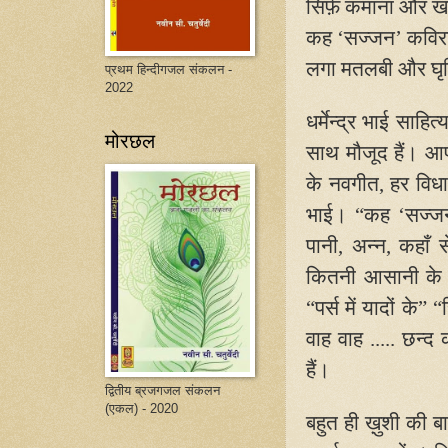
सिर्फ़ कमाना और ख
कह ‘सज्जन’ कविर
लगा मतलबी और घृ
प्रथम हिन्दीगजल संकलन -
2022
धर्मेन्द्र भाई साह
मोरछल
साथ मौजूद हैं। आ
के नवगीत
,
हर विधा 
भाई। “कह ‘सज्ज
पानी
,
अन्न
,
कहाँ 
कितनी आसानी के
“पर्स में यादों के
वाह वाह ..... छन्
हैं।
द्वितीय ब्रजगजल संकलन
(एकल) - 2020
बहुत ही ख़ुशी की