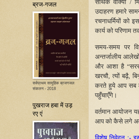
सार्थक वाक्यों /
ब्रज-गजल
उदाहरण हमारे साम
रचनाधर्मियों को इ
कार्य को परिणाम तक
समय-समय पर विभिन
अन्तर्जालीय आलेखों
और आशा है “सरसुत
खरचौ
,
त्यों बढ़ै
,
बिन
सर्वप्रथम सामूहिक ब्रजगजल
करते हुये आप सब ल
संकलन - 2018
पहुँचाएँगे।
पुखराज हबा में उड़
वर्तमान आयोजन यहाँ प
रए एं
आप को कैसे लगे अ
विशेष निवेदन :- इ