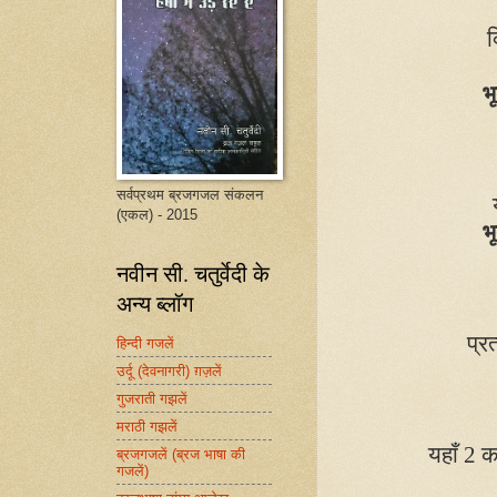
क
भू
सर्वप्रथम ब्रजगजल संकलन
(एकल) - 2015
भू
नवीन सी. चतुर्वेदी के
अन्य ब्लॉग
प्र
हिन्दी गजलें
उर्दू (देवनागरी) ग़ज़लें
गुजराती गझलें
मराठी गझलें
यहाँ 2 का
ब्रजगजलें (ब्रज भाषा की
गजलें)