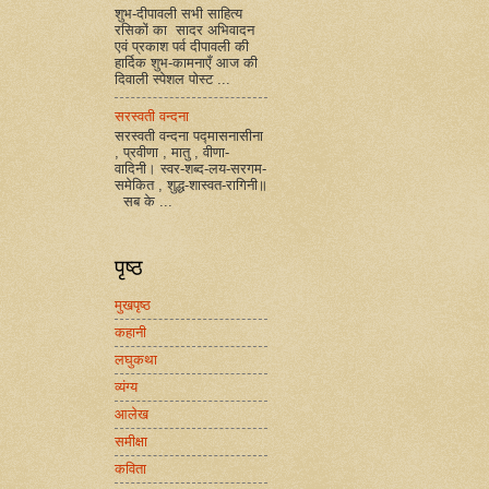
शुभ-दीपावली सभी साहित्य
रसिकों का सादर अभिवादन
एवं प्रकाश पर्व दीपावली की
हार्दिक शुभ-कामनाएँ आज की
दिवाली स्पेशल पोस्ट ...
सरस्वती वन्दना
सरस्वती वन्दना पद्मासनासीना
, प्रवीणा , मातु , वीणा-
वादिनी। स्वर-शब्द-लय-सरगम-
समेकित , शुद्ध-शास्वत-रागिनी॥
सब के ...
पृष्ठ
मुखपृष्ठ
कहानी
लघुकथा
व्यंग्य
आलेख
समीक्षा
कविता