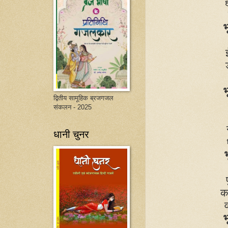
भ
भ
द्वितीय सामूहिक ब्रजगजल
संकलन - 2025
धानी चुनर
भ
क
भ