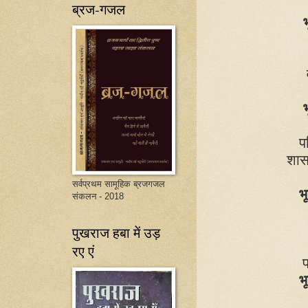
ब्रज-गजल
भ
भ
प
शासक
सर्वप्रथम सामूहिक ब्रजगजल
भू
संकलन - 2018
पुखराज हबा में उड़
रए एं
प
भू