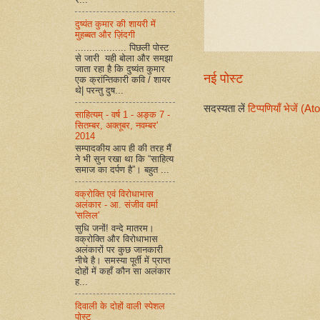
दुष्यंत कुमार की शायरी में
मुहब्बत और ज़िंदगी
.................. पिछली पोस्ट
से जारी यही बोला और समझा
जाता रहा है कि दुष्यंत कुमार
नई पोस्ट
एक क्रांन्तिकारी कवि / शायर
थे| परन्तु दुष...
सदस्यता लें
टिप्पणियाँ भेजें (A
साहित्यम् - वर्ष 1 - अङ्क 7 -
सितम्बर, अक्तूबर, नवम्बर'
2014
सम्पादकीय आप ही की तरह मैं
ने भी सुन रखा था कि “साहित्य
समाज का दर्पण है”। बहुत ...
वक्रोक्ति एवं विरोधाभास
अलंकार - आ. संजीव वर्मा
'सलिल'
सुधि जनों! वन्दे मातरम।
वक्रोक्ति और विरोधाभास
अलंकारों पर कुछ जानकारी
नीचे है। समस्या पूर्ती में प्राप्त
दोहों में कहाँ कौन सा अलंकार
ह...
दिवाली के दोहों वाली स्पेशल
पोस्ट