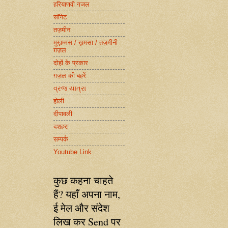
हरियाणवी गजल
सॉनेट
तज़मीन
मुख़म्मस / ख़मसा / तज़मीनी
ग़ज़ल
दोहों के प्रकार
ग़ज़ल की बहरें
વ્રજ યાત્રા
होली
दीपावली
दशहरा
सम्पर्क
Youtube Link
कुछ कहना चाहते
हैं? यहाँ अपना नाम,
ई मेल और संदेश
लिख कर Send पर