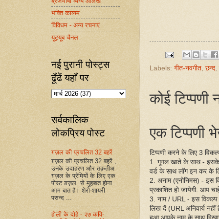
ब्रजभाषा व्यंग्य आलेख
भक्ति काव्यम
विविधम - अन्य रचनाएं
यूट्यूब चैनल
नई पुरानी पोस्ट्स
Labels:
गीत-नवगीत
,
छन्द
,
ढूँढें यहाँ पर
कोई टिप्पणी न
सर्वकालिक
एक टिप्पणी भेज
लोकप्रिय पोस्ट
ग़ज़ल की प्रचलित 32 बहरें
टिप्पणी करने के लिए 3 विकल्प 
ग़ज़ल की प्रचलित 32 बहरें ,
1. गूगल खाते के साथ - इसक
उनके उदाहरण और तक़तीअ
वर्ड के साथ लॉग इन कर के ट
ग़ज़ल के प्रेमियों के लिए एक
2. अनाम (एनोनिमस) - इस व
पोस्ट ग़ज़ल से मुहब्बत होना
प्रकाशित हो जायेगी. आप चाहें
आम बात है। शेरो-शायरी
पसन्द ...
3. नाम / URL - इस विकल्प
लिख दें (URL अनिवार्य नहीं
होली के दोहे - २७ कवि-
हुआ आपके नाम के साथ दिखा