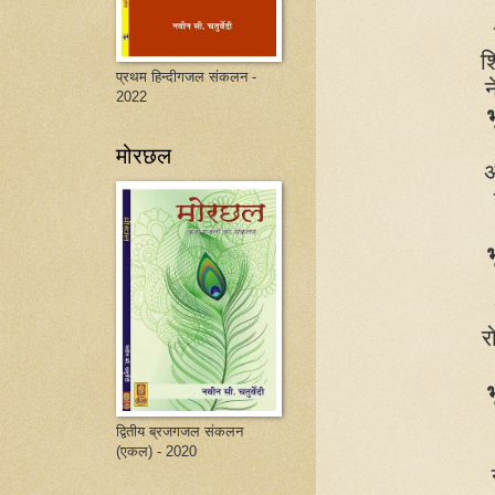
श
प्रथम हिन्दीगजल संकलन -
न
2022
भ
मोरछल
अ
भ
र
भ
द्वितीय ब्रजगजल संकलन
(एकल) - 2020