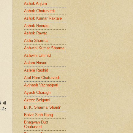
Ashok Anjum
Ashok Chaturvedi
Ashok Kumar Raktale
Ashok Neerad
Ashok Rawat
Ashu Sharma
Ashwini Kumar Sharma
Ashwini Ummid
Aslam Hasan
Aslem Rashid
Atal Ram Chaturvedi
Avinash Vachaspati
Ayush Charagh
Azeez Belgami
च भी
B. K. Sharma 'Shaidi'
त और
Balvir Sinh Rang
Bhagwan Dutt
Chaturvedi