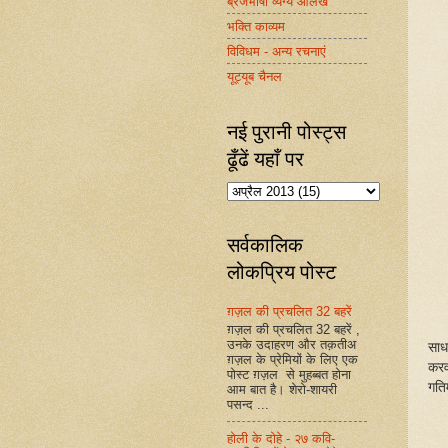
ब्रजभाषा व्यंग्य आलेख
भक्ति काव्यम
विविधम - अन्य रचनाएं
यूट्यूब चैनल
नई पुरानी पोस्ट्स
ढूँढें यहाँ पर
सर्वकालिक
लोकप्रिय पोस्ट
ग़ज़ल की प्रचलित 32 बहरें
ग़ज़ल की प्रचलित 32 बहरें ,
उनके उदाहरण और तक़तीअ
साध
ग़ज़ल के प्रेमियों के लिए एक
करव
पोस्ट ग़ज़ल से मुहब्बत होना
गतिम
आम बात है। शेरो-शायरी
पसन्द ...
होली के दोहे - २७ कवि-