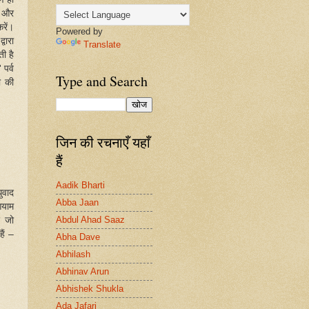
ै और
रें।
Powered by
वारा
Translate
ी है
 पर्व
Type and Search
ी की
जिन की रचनाएँ यहाँ
हैं
Aadik Bharti
ुवाद
Abba Jaan
आयाम
Abdul Ahad Saaz
र जो
ैं –
Abha Dave
Abhilash
Abhinav Arun
Abhishek Shukla
Ada Jafari