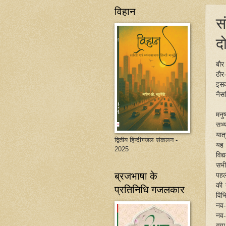
विहान
स
दो
बौर
ठौर-
इसक
नैस
मनु
सभ्
यात
द्वितीय हिन्दीगजल संकलन -
यह 
2025
विद
सभी
ब्रजभाषा के
पहल
की 
प्रतिनिधि गजलकार
विभ
नव-
नव-
गया