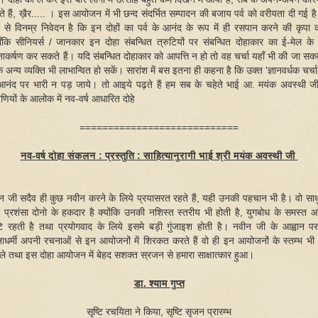
े हैं, ख़ैर..... । इस आयोजन में भी छन्द संदर्भित सम्पादन की बजाय पर्व को वरीयता दी गई ह
 से विनम्र निवेदन है कि इन दोहों का पर्व के आनंद के रूप में ही रसपान करने की कृपा क
ाँकि सीनियर्स / जानकार इन दोहा संबन्धित त्रुटियों पर संबन्धित दोहाकार का ई-मेल के द्
ानाकर्षण कर सकते हैं। यदि संबन्धित दोहाकार को आपत्ति न हो तो वह चर्चा यहाँ भी की जा सकत
 अन्य व्यक्ति भी लाभान्वित हो सकें। सारांश में बस इतना ही कहना है कि उक्त 'ज्ञानवर्धक चर्चा'
आनंद पर भारी न पड़ जाये। तो आइये पढ़ते हैं हम सब के चहेते भाई आ. मयंक अवस्थी ज
्पणियों के आलोक में नव-वर्ष आधारित दोहे
============================
नव-वर्ष दोहा संकलन : प्रस्तुति : साहित्यानुरागी भाई श्री मयंक अवस्थी जी
न जी सदैव ही कुछ नवीन करने के लिये प्रयासरत रहते हैं, यही उनकी पहचान भी है। वो साध
 प्रशंसा दोनो के हकदार है क्योंकि उनकी नशिस्त स्तरीय भी होती है, युगबोध के समस्त 
टे रहती है तथा प्रयोगवाद के लिये इसमे बड़ी गुंजाइश होती है। नवीन जी के आह्वान प
ाधर्मी अपनी रचनाओं से इन आयोजनों में शिरकत करते हैं वो ही इन आयोजनों के स्तम्भ भी ह
ले तथा इस दोहा आयोजन में बेहद सशक्त स्रजन से हमारा साक्षात्कार हुआ।
डा. श्याम गुप्त
सृष्टि रचयिता ने किया, सृष्टि सृजन प्रारम्भ