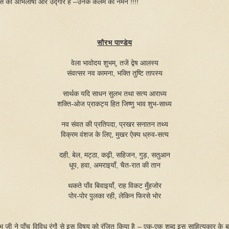
नस की
अभिलाषा और उद्गार हैं –उनके कलम को नमन !!!!
सौरभ पाण्डेय
वेला भावोदय शुभम्, तजें द्वेष आलस्य
संवत्सर नव कामना, भक्ति तुष्टि तापस्य
सार्थक यदि साधन सुलभ तथा सत्य आराध्य
शक्ति-ओज प्राकट्य हित जिष्णु भाव शुभ-साध्य
नव संवत की प्रतिपदा, प्रखर सनातन तथ्य
विक्रम वंशज के लिए, मुखर ऐक्य ध्रुव-सत्य
दही, बेल, मट्ठा, कढ़ी, सहिजन, गुड़, सतुआन
धूप, हवा, अमराइयाँ, चैत-रात की तान
थकते पाँव बिवाइयाँ, राह विकट मुँहजोर
पोर-पोर पुलका रही, लेकिन फिरसे भोर
भ जी ने पाँच विविध रंगों से इस विषय को रंजित किया है – एक-एक शब्द इस साहित्यकार के बारे