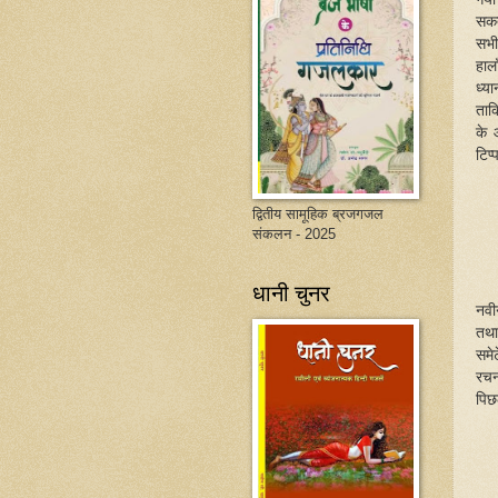
सकत
सभी
हाल
ध्य
ताकि
के 
टिप
द्वितीय सामूहिक ब्रजगजल
संकलन - 2025
धानी चुनर
नवी
तथा
समे
रचन
पिछ