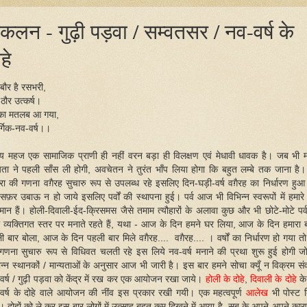
ंकलन - गुढ़ी पड़वा / सम्वतसर / नव-वर्ष के
हे
 बौर है रसभरी,
ठौर उत्कर्ष।
ा मतलब आ गया,
र्गिक-नव-वर्ष।।
ष्य महज एक सामाजिक प्राणी ही नहीं वरन बड़ा ही विलक्षण एवं मेधावी धावक है। जब भी 
यता ने पहली साँस ली होगी, अवचेतन ने तुरंत भाँप लिया होगा कि बहुत लम्बे तक जाना है
्रा की गणना वग़ैरह सुचारु रूप से उपलब्ध रहे इसलिए दिन-घड़ी-वर्ष वग़ैरह का निर्धारण हु
सफ़र उबाऊ न हो जाये इसलिए पर्वों की स्थापना हुई। पर्व आज भी विभिन्न स्वरूपों में हमारे
्यमान हैं। होली-दिवाली-ईद-क्रिसमस जैसे तमाम त्यौहारों के अलावा कुछ और भी छोटे-मोटे पर्
 व्यक्तिगत स्तर पर मनाते रहते हैं, यथा - आज के दिन हमने घर लिया, आज के दिन हमारा ब
ी बार बोला, आज के दिन पहली बार मिले वग़ैरह.... वग़ैरह.... । वर्षों का निर्धारण हो गया त
गणना सुचारु रूप से विधिवत चलती रहे इस लिये नव-वर्ष मनाने की प्रथा शुरू हुई होगी ज
िन्न स्थानकों / मान्यताओं के अनुसार आज भी जारी है। इस बार हमने सोचा क्यूँ न विक्रम सं
वर्ष / गुढ़ी पड़वा को केंद्र में रख कर एक आयोजन रखा जाये।
होली के दोहे
,
दिवाली के दोहे
के
वर्ष के दोहे वाले आयोजन की नींव इस प्रकार रखी गयी। एक महत्वपूर्ण
आलेख
भी पोस्ट 
। दोहों को ले कर इस बार लोगों में उत्साह बहुत कम दिखने में आया है, सब के अपने-अपने कार