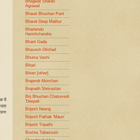
Bhagwat Sharan
Agrawal
Bharat Bhushan Pant
Bharat Deep Mathur
Bhartendu
Harishchandra
Bharti Gada
Bhavesh Dilshad
Bhuma Vashi
Bihari
Bihari [other]
Brajendr Akinchan
Brajnath Shrivastav
Brij Bhushan Chaturvedi
 में
'Deepak'
िधता
Brijesh Neeraj
अरुण
Brijesh Pathak 'Maun'
Brijesh Tripathi
Bushra Tabassum