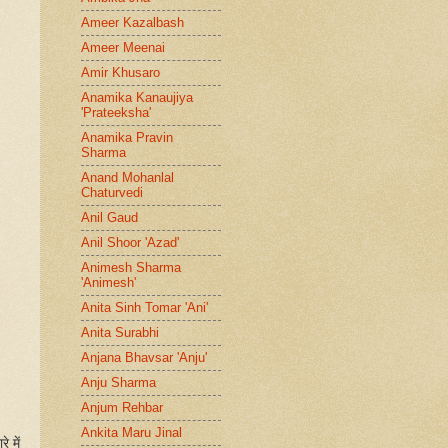
Ameer Kazalbash
Ameer Meenai
Amir Khusaro
Anamika Kanaujiya
'Prateeksha'
Anamika Pravin
Sharma
Anand Mohanlal
Chaturvedi
Anil Gaud
Anil Shoor 'Azad'
Animesh Sharma
'Animesh'
Anita Sinh Tomar 'Ani'
Anita Surabhi
Anjana Bhavsar 'Anju'
Anju Sharma
Anjum Rehbar
Ankita Maru Jinal
 में