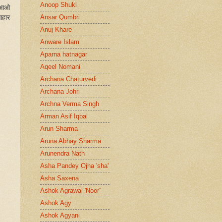
Anoop Shukl
– आओ
Ansar Qumbri
आहार
Anuj Khare
Anware Islam
Aparna hatnagar
Aqeel Nomani
Archana Chaturvedi
Archana Johri
Archna Verma Singh
Arman Asif Iqbal
Arun Sharma
Aruna Abhay Sharma
Arunendra Nath
Asha Pandey Ojha 'sha'
Asha Saxena
Ashok Agrawal 'Noor"
Ashok Agy
Ashok Agyani