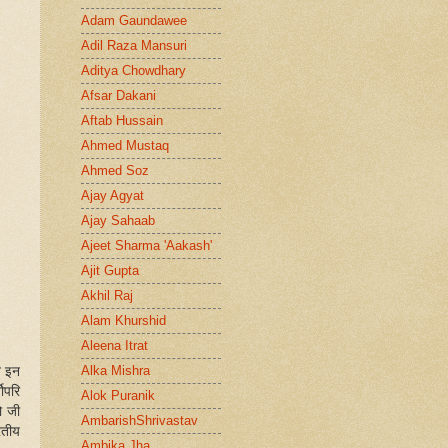
Adam Gaundawee
Adil Raza Mansuri
Aditya Chowdhary
Afsar Dakani
Aftab Hussain
Ahmed Mustaq
Ahmed Soz
Ajay Agyat
Ajay Sahaab
Ajeet Sharma 'Aakash'
Ajit Gupta
Akhil Raj
Alam Khurshid
Aleena Itrat
Alka Mishra
न इन
वोपरि
Alok Puranik
ो जी
AmbarishShrivastav
ारतीय
Ambika Jha