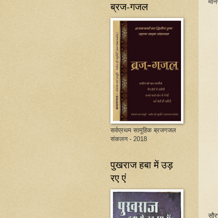
मा
ब्रज-गजल
सर्वप्रथम सामूहिक ब्रजगजल
संकलन - 2018
पुखराज हबा में उड़
रए एं
सौर