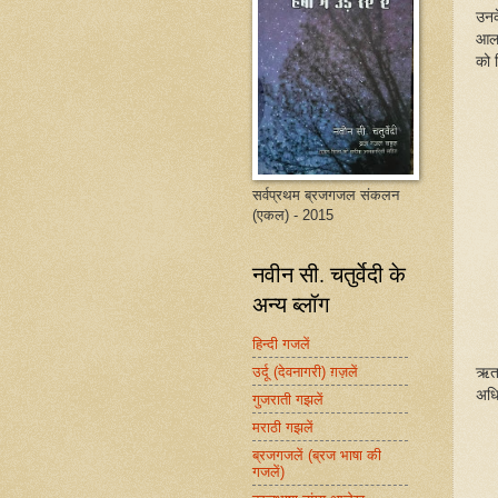
उनक
आल
को
सर्वप्रथम ब्रजगजल संकलन
(एकल) - 2015
नवीन सी. चतुर्वेदी के
अन्य ब्लॉग
हिन्दी गजलें
उर्दू (देवनागरी) ग़ज़लें
ऋता
अधि
गुजराती गझलें
मराठी गझलें
ब्रजगजलें (ब्रज भाषा की
गजलें)