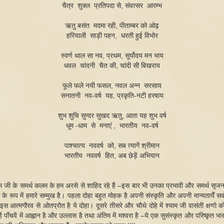
चैत्र शुक्ल प्रतिपदा से, संवत्सर आरम्भ
ऋतु बसंत मदमा रही, पीताम्बर को ओढ़
हरियाली साड़ी पहन, धरती हुई विभोर
स्वर्ण थाल सा नव, प्रथम, सूर्योदय मन भाय
धवल चांदनी चैत की, चांदी सी बिखराय
फूले फले नयी फसल, नवल अन्न सरसाय
सनातनी नव-वर्ष यह, प्रकृति-नटी हरषाय
शुभ शुचि सुन्दर सुखद ऋतु, आता यह शुभ वर्ष
धूम -धाम से मनाएं , भारतीय नव-वर्ष
पाश्चात्य नववर्ष को, सब त्यागें श्रीमान
भारतीय नववर्ष हित, अब छेड़ें अभियान
ाम जी के समर्थ कलम के हम अरसे से शाहिद रहे हैं –इस बार भी उनका प्रभावी और समर्थ सृज
ं के रूप में हमारे सम्मुख है। पहला दोहा बहुत मोहक है अपनी संस्कृति और अपनी मान्यतायेँ सर्
 –इस
आत्मगौरव से ओतप्रोत है ये दोहा। दूसरे तीसरे और चौथे दोहे में श्याम जी
वासंती क्षणो क
हैं पाँचवें में आह्वान है और उल्लास है तथा
अंतिम में मश्वरा है –ये एक सुसंस्कृत और परिष्कृत भ