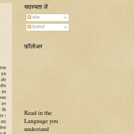
सदस्यता लें
संदेश
टिप्पणियाँ
फ़ॉलोअर
मानव
। इस
आ और
 बीच
व हम
च्चा
ो उन
ो कि
Read in the
वत /
Language you
 बाद
undestand
किया
ण हो