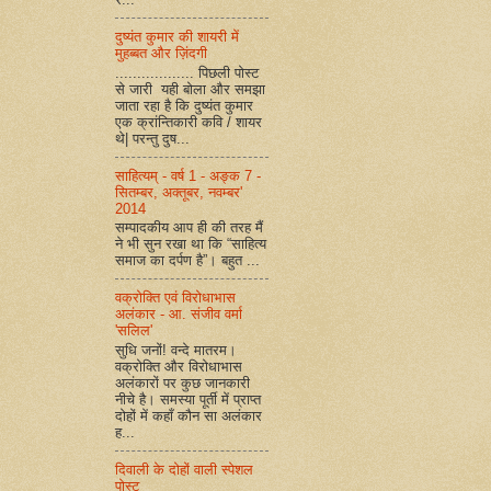
दुष्यंत कुमार की शायरी में
मुहब्बत और ज़िंदगी
.................. पिछली पोस्ट
से जारी यही बोला और समझा
जाता रहा है कि दुष्यंत कुमार
एक क्रांन्तिकारी कवि / शायर
थे| परन्तु दुष...
साहित्यम् - वर्ष 1 - अङ्क 7 -
सितम्बर, अक्तूबर, नवम्बर'
2014
सम्पादकीय आप ही की तरह मैं
ने भी सुन रखा था कि “साहित्य
समाज का दर्पण है”। बहुत ...
वक्रोक्ति एवं विरोधाभास
अलंकार - आ. संजीव वर्मा
'सलिल'
सुधि जनों! वन्दे मातरम।
वक्रोक्ति और विरोधाभास
अलंकारों पर कुछ जानकारी
नीचे है। समस्या पूर्ती में प्राप्त
दोहों में कहाँ कौन सा अलंकार
ह...
दिवाली के दोहों वाली स्पेशल
पोस्ट