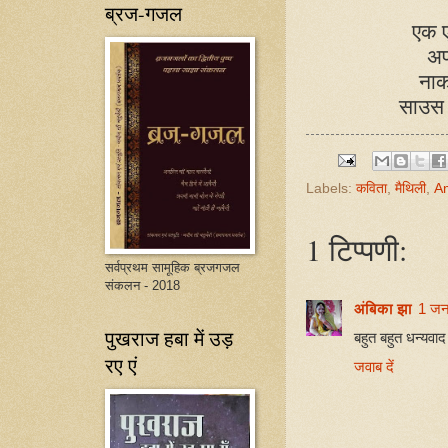
ब्रज-गजल
एक ए
अप
नाक
साउस 
Labels:
कविता
,
मैथिली
,
A
1 टिप्पणी:
सर्वप्रथम सामूहिक ब्रजगजल
संकलन - 2018
अंबिका झा
1 जन
पुखराज हबा में उड़
बहुत बहुत धन्यवा
रए एं
जवाब दें