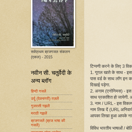
सर्वप्रथम ब्रजगजल संकलन
(एकल) - 2015
टिप्पणी करने के लिए 3 विकल्
नवीन सी. चतुर्वेदी के
1. गूगल खाते के साथ - इ
पास वर्ड के साथ लॉग इन क
अन्य ब्लॉग
दिखाई पड़ेगा.
2. अनाम (एनोनिमस) - इस 
हिन्दी गजलें
साथ प्रकाशित हो जायेगी. आप
उर्दू (देवनागरी) ग़ज़लें
3. नाम / URL - इस विकल्
गुजराती गझलें
नाम लिख दें (URL अनिवार्य
मराठी गझलें
आपका लिखा हुआ आपके नाम
ब्रजगजलें (ब्रज भाषा की
गजलें)
विविध भारतीय भाषाओं / बोल