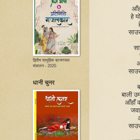
आँह
हे 
साउ
सा
द्वितीय सामूहिक ब्रजगजल
अ
संकलन - 2025
साउ
धानी चुनर
ब
बाली उमर
आँहाँ
जवा
साउ