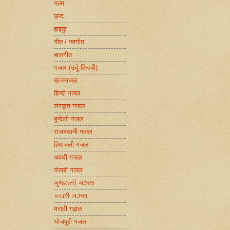
नज़्म
छन्द
हाइकु
गीत / नवगीत
बालगीत
ग़ज़ल (उर्दू-हिन्दवी)
ब्रजगजल
हिन्दी गजल
संस्कृत गजल
बुन्देली गजल
राजस्थानी गजल
हिमाचली गजल
अवधी गजल
पंजाबी गजल
ગુજરાતી ગઝલ
કચ્છી ગઝલ
मराठी गझल
भोजपुरी गजल