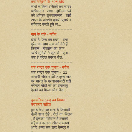
कवयित्रियों के १२९ दोहे
सभी साहित्य रसिकों का सादर
अभिवादन तथा होलिका पर्व
की अग्रिम शुभकामनायें शॉर्ट
टाइम के अंतर्गत हमारी प्रार्थना
स्वीकार करते हुये ज...
गाय के दोहे - नवीन
होता है जिस का हृदय , दया-
प्रेम का धाम उस को देते हैं
किशन , गौशाला का काम
ऋषि-मुनियों ने सूत से , पूछा -
क्या है श्रेष्ठ फ़ौरन बोल...
एक राष्ट्र एक चुनाव - नवीन
एक राष्ट्र एक चुनाव - 21
जनवरी रविवार को टाइम्स नाउ
पर भारत के प्रधानमन्त्री श्री
नरेन्द्र मोदी जी का इण्टरव्यु
देखने को मिला और जैसा...
कुण्डलिया छन्द का विधान
उदाहरण सहित
कुण्डलिया वह छन्द है जिसकी
ऊँची शान दोहे , रोले का मिलन
, है इसकी पहिचान है इसकी
पहिचान तरलता और सरलता
आदि अन्त सम शब्द केन्द्र में
र...