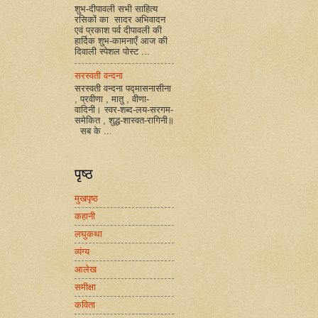
शुभ-दीपावली सभी साहित्य
रसिकों का सादर अभिवादन
एवं प्रकाश पर्व दीपावली की
हार्दिक शुभ-कामनाएँ आज की
दिवाली स्पेशल पोस्ट ...
सरस्वती वन्दना
सरस्वती वन्दना पद्मासनासीना
, प्रवीणा , मातु , वीणा-
वादिनी। स्वर-शब्द-लय-सरगम-
समेकित , शुद्ध-शास्वत-रागिनी॥
सब के ...
पृष्ठ
मुखपृष्ठ
कहानी
लघुकथा
व्यंग्य
आलेख
समीक्षा
कविता