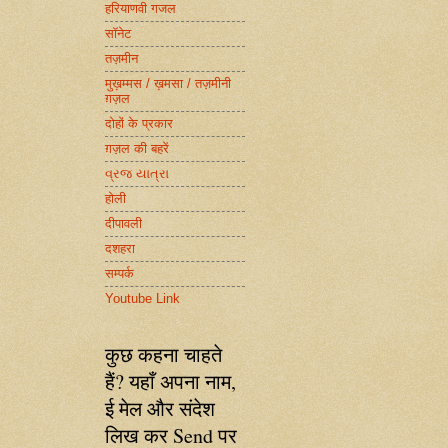
हरियाणवी गजल
सॉनेट
तज़मीन
मुख़म्मस / ख़मसा / तज़मीनी
ग़ज़ल
दोहों के प्रकार
ग़ज़ल की बहरें
વ્રજ યાત્રા
होली
दीपावली
दशहरा
सम्पर्क
Youtube Link
कुछ कहना चाहते
हैं? यहाँ अपना नाम,
ई मेल और संदेश
लिख कर Send पर