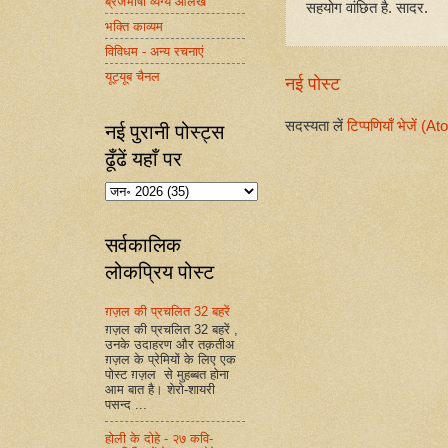
ब्रजभाषा व्यंग्य आलेख
सहयोग वांछित है. सादर.
भक्ति काव्यम
विविधम - अन्य रचनाएं
यूट्यूब चैनल
नई पोस्ट
सदस्यता लें
टिप्पणियाँ भेजें (A
नई पुरानी पोस्ट्स
ढूँढें यहाँ पर
सर्वकालिक
लोकप्रिय पोस्ट
ग़ज़ल की प्रचलित 32 बहरें
ग़ज़ल की प्रचलित 32 बहरें ,
उनके उदाहरण और तक़तीअ
ग़ज़ल के प्रेमियों के लिए एक
पोस्ट ग़ज़ल से मुहब्बत होना
आम बात है। शेरो-शायरी
पसन्द ...
होली के दोहे - २७ कवि-