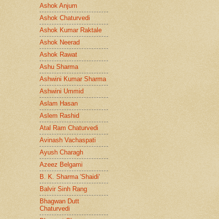
Ashok Anjum
Ashok Chaturvedi
Ashok Kumar Raktale
Ashok Neerad
Ashok Rawat
Ashu Sharma
Ashwini Kumar Sharma
Ashwini Ummid
Aslam Hasan
Aslem Rashid
Atal Ram Chaturvedi
Avinash Vachaspati
Ayush Charagh
Azeez Belgami
B. K. Sharma 'Shaidi'
Balvir Sinh Rang
Bhagwan Dutt
Chaturvedi