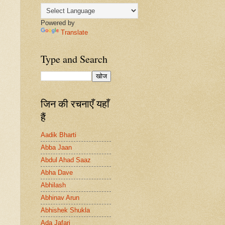
Powered by
Translate
Type and Search
जिन की रचनाएँ यहाँ
हैं
Aadik Bharti
Abba Jaan
Abdul Ahad Saaz
Abha Dave
Abhilash
Abhinav Arun
Abhishek Shukla
Ada Jafari