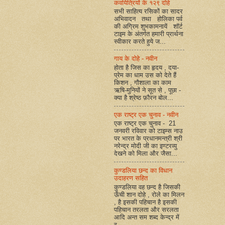
कवयित्रियों के १२९ दोहे
सभी साहित्य रसिकों का सादर
अभिवादन तथा होलिका पर्व
की अग्रिम शुभकामनायें शॉर्ट
टाइम के अंतर्गत हमारी प्रार्थना
स्वीकार करते हुये ज...
गाय के दोहे - नवीन
होता है जिस का हृदय , दया-
प्रेम का धाम उस को देते हैं
किशन , गौशाला का काम
ऋषि-मुनियों ने सूत से , पूछा -
क्या है श्रेष्ठ फ़ौरन बोल...
एक राष्ट्र एक चुनाव - नवीन
एक राष्ट्र एक चुनाव - 21
जनवरी रविवार को टाइम्स नाउ
पर भारत के प्रधानमन्त्री श्री
नरेन्द्र मोदी जी का इण्टरव्यु
देखने को मिला और जैसा...
कुण्डलिया छन्द का विधान
उदाहरण सहित
कुण्डलिया वह छन्द है जिसकी
ऊँची शान दोहे , रोले का मिलन
, है इसकी पहिचान है इसकी
पहिचान तरलता और सरलता
आदि अन्त सम शब्द केन्द्र में
र...