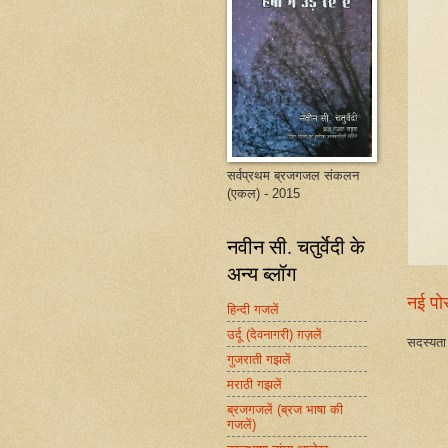
सर्वप्रथम ब्रजगजल संकलन
(एकल) - 2015
नवीन सी. चतुर्वेदी के
अन्य ब्लॉग
नई पो
हिन्दी गजलें
उर्दू (देवनागरी) ग़ज़लें
सदस्यता 
गुजराती गझलें
मराठी गझलें
ब्रजगजलें (ब्रज भाषा की
गजलें)