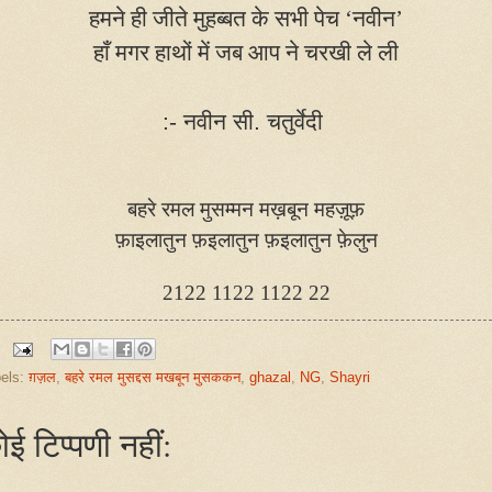
हमने ही जीते मुहब्बत के सभी पेच
‘
नवीन
’
हाँ मगर हाथों में जब आप ने चरखी ले ली
:- नवीन सी. चतुर्वेदी
बहरे रमल मुसम्मन मख़बून महज़ूफ़
फ़ाइलातुन फ़इलातुन फ़इलातुन फ़ेलुन
2122 1122 1122 22
els:
ग़ज़ल
,
बहरे रमल मुसद्दस मखबून मुसककन
,
ghazal
,
NG
,
Shayri
ोई टिप्पणी नहीं: