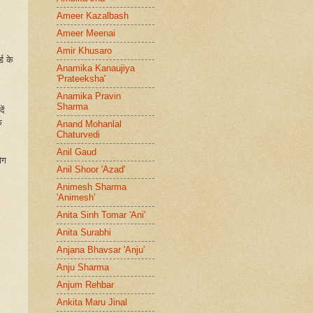
Ameer Kazalbash
Ameer Meenai
Amir Khusaro
ड के
Anamika Kanaujiya
'Prateeksha'
Anamika Pravin
Sharma
ें
े
Anand Mohanlal
Chaturvedi
Anil Gaud
ोग
Anil Shoor 'Azad'
Animesh Sharma
'Animesh'
Anita Sinh Tomar 'Ani'
Anita Surabhi
Anjana Bhavsar 'Anju'
Anju Sharma
Anjum Rehbar
Ankita Maru Jinal