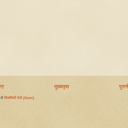
स्ट
मुख्यपृष्ठ
पुरान
लें
टिप्पणियाँ भेजें (Atom)