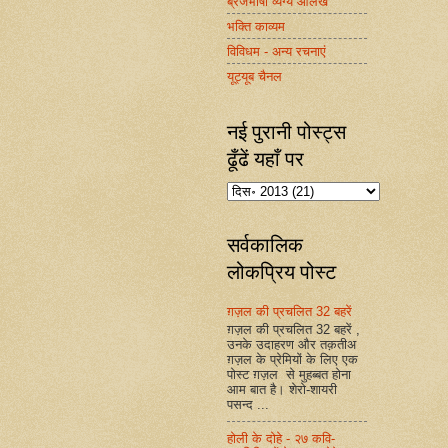
ब्रजभाषा व्यंग्य आलेख
भक्ति काव्यम
विविधम - अन्य रचनाएं
यूट्यूब चैनल
नई पुरानी पोस्ट्स
ढूँढें यहाँ पर
सर्वकालिक
लोकप्रिय पोस्ट
ग़ज़ल की प्रचलित 32 बहरें
ग़ज़ल की प्रचलित 32 बहरें ,
उनके उदाहरण और तक़तीअ
ग़ज़ल के प्रेमियों के लिए एक
पोस्ट ग़ज़ल से मुहब्बत होना
आम बात है। शेरो-शायरी
पसन्द ...
होली के दोहे - २७ कवि-