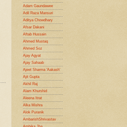
Adam Gaundawee
Adil Raza Mansuri
Aditya Chowdhary
Afsar Dakani
Aftab Hussain
Ahmed Mustaq
Ahmed Soz
Ajay Agyat
Ajay Sahaab
Ajeet Sharma 'Aakash'
Ajit Gupta
Akhil Raj
Alam Khurshid
Aleena Itrat
Alka Mishra
Alok Puranik
AmbarishShrivastav
Ambika Jha