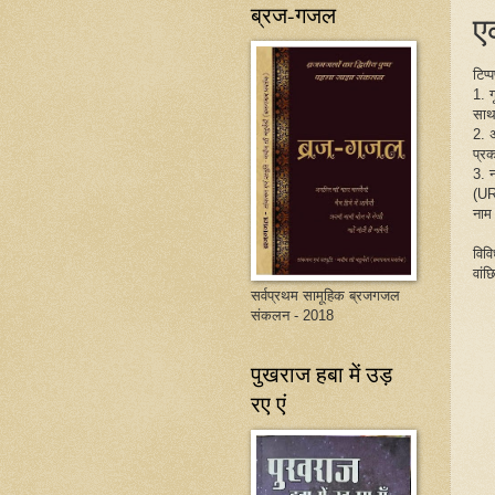
ब्रज-गजल
एक
टिप्
1. 
साथ
2. 
प्रक
3. 
(UR
नाम
विव
वांछ
सर्वप्रथम सामूहिक ब्रजगजल
संकलन - 2018
पुखराज हबा में उड़
रए एं