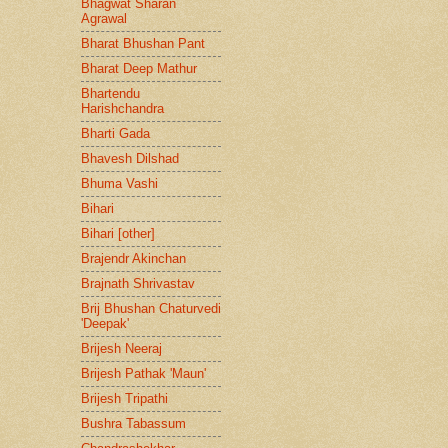
Bhagwat Sharan
Agrawal
Bharat Bhushan Pant
Bharat Deep Mathur
Bhartendu
Harishchandra
Bharti Gada
Bhavesh Dilshad
Bhuma Vashi
Bihari
Bihari [other]
Brajendr Akinchan
Brajnath Shrivastav
Brij Bhushan Chaturvedi
'Deepak'
Brijesh Neeraj
Brijesh Pathak 'Maun'
Brijesh Tripathi
Bushra Tabassum