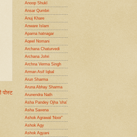
Anoop Shukl
Ansar Qumbri
Anuj Khare
Anware Islam
Aparna hatnagar
Aqeel Nomani
Archana Chaturvedi
Archana Johri
Archna Verma Singh
Arman Asif Iqbal
Arun Sharma
Aruna Abhay Sharma
ी पोस्ट
Arunendra Nath
Asha Pandey Ojha 'sha'
Asha Saxena
Ashok Agrawal 'Noor"
Ashok Agy
Ashok Agyani