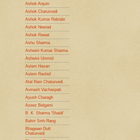
Ashok Anjum
Ashok Chaturvedi
Ashok Kumar Raktale
Ashok Neerad
Ashok Rawat
Ashu Sharma
Ashwini Kumar Sharma
Ashwini Ummid
Aslam Hasan
Aslem Rashid
Atal Ram Chaturvedi
Avinash Vachaspati
Ayush Charagh
Azeez Belgami
B. K. Sharma 'Shaidi'
Balvir Sinh Rang
Bhagwan Dutt
Chaturvedi