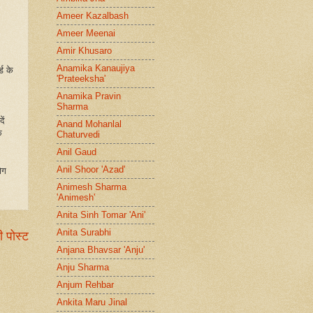
Ameer Kazalbash
Ameer Meenai
Amir Khusaro
Anamika Kanaujiya
ड के
'Prateeksha'
Anamika Pravin
Sharma
ें
Anand Mohanlal
े
Chaturvedi
Anil Gaud
Anil Shoor 'Azad'
ोग
Animesh Sharma
'Animesh'
Anita Sinh Tomar 'Ani'
Anita Surabhi
ी पोस्ट
Anjana Bhavsar 'Anju'
Anju Sharma
Anjum Rehbar
Ankita Maru Jinal