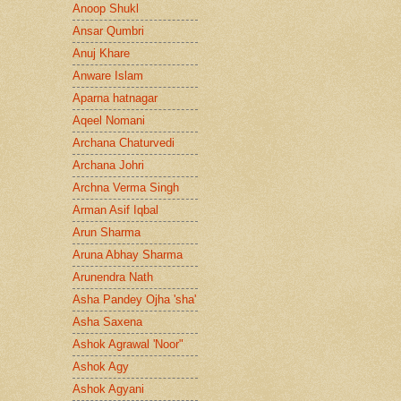
Anoop Shukl
Ansar Qumbri
Anuj Khare
Anware Islam
Aparna hatnagar
Aqeel Nomani
Archana Chaturvedi
Archana Johri
Archna Verma Singh
Arman Asif Iqbal
Arun Sharma
Aruna Abhay Sharma
Arunendra Nath
Asha Pandey Ojha 'sha'
Asha Saxena
Ashok Agrawal 'Noor"
Ashok Agy
Ashok Agyani