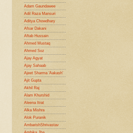
Adam Gaundawee
Adil Raza Mansuri
Aditya Chowdhary
Afsar Dakani
Aftab Hussain
Ahmed Mustaq
Ahmed Soz
Ajay Agyat
Ajay Sahaab
Ajeet Sharma 'Aakash'
Ajit Gupta
Akhil Raj
Alam Khurshid
Aleena Itrat
Alka Mishra
Alok Puranik
AmbarishShrivastav
Ambika Jha