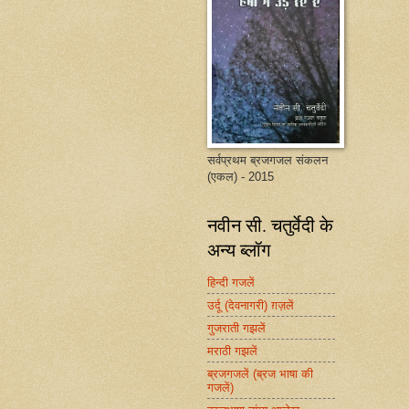
सर्वप्रथम ब्रजगजल संकलन
(एकल) - 2015
नवीन सी. चतुर्वेदी के
अन्य ब्लॉग
हिन्दी गजलें
उर्दू (देवनागरी) ग़ज़लें
गुजराती गझलें
मराठी गझलें
ब्रजगजलें (ब्रज भाषा की
गजलें)