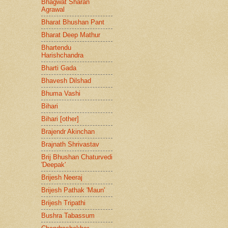
Bhagwat Sharan
Agrawal
Bharat Bhushan Pant
Bharat Deep Mathur
Bhartendu
Harishchandra
Bharti Gada
Bhavesh Dilshad
Bhuma Vashi
Bihari
Bihari [other]
Brajendr Akinchan
Brajnath Shrivastav
Brij Bhushan Chaturvedi
'Deepak'
Brijesh Neeraj
Brijesh Pathak 'Maun'
Brijesh Tripathi
Bushra Tabassum