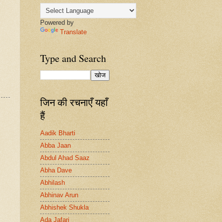
Powered by
Translate
Type and Search
जिन की रचनाएँ यहाँ
हैं
Aadik Bharti
Abba Jaan
Abdul Ahad Saaz
Abha Dave
Abhilash
Abhinav Arun
Abhishek Shukla
Ada Jafari