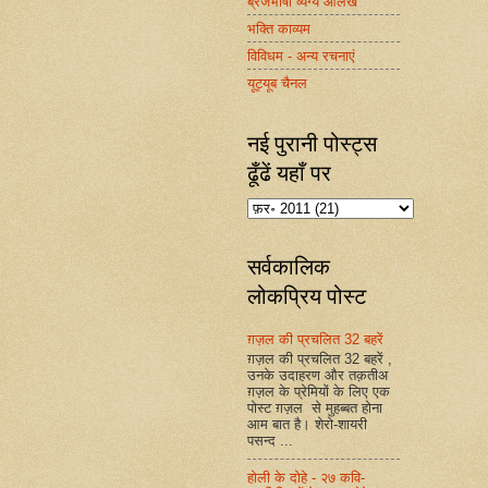
ब्रजभाषा व्यंग्य आलेख
भक्ति काव्यम
विविधम - अन्य रचनाएं
यूट्यूब चैनल
नई पुरानी पोस्ट्स
ढूँढें यहाँ पर
सर्वकालिक
लोकप्रिय पोस्ट
ग़ज़ल की प्रचलित 32 बहरें
ग़ज़ल की प्रचलित 32 बहरें ,
उनके उदाहरण और तक़तीअ
ग़ज़ल के प्रेमियों के लिए एक
पोस्ट ग़ज़ल से मुहब्बत होना
आम बात है। शेरो-शायरी
पसन्द ...
होली के दोहे - २७ कवि-