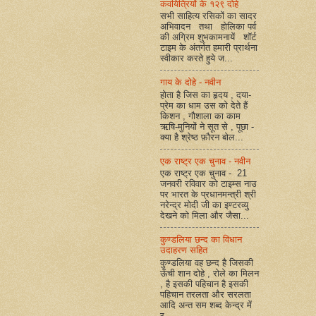
कवयित्रियों के १२९ दोहे
सभी साहित्य रसिकों का सादर
अभिवादन तथा होलिका पर्व
की अग्रिम शुभकामनायें शॉर्ट
टाइम के अंतर्गत हमारी प्रार्थना
स्वीकार करते हुये ज...
गाय के दोहे - नवीन
होता है जिस का हृदय , दया-
प्रेम का धाम उस को देते हैं
किशन , गौशाला का काम
ऋषि-मुनियों ने सूत से , पूछा -
क्या है श्रेष्ठ फ़ौरन बोल...
एक राष्ट्र एक चुनाव - नवीन
एक राष्ट्र एक चुनाव - 21
जनवरी रविवार को टाइम्स नाउ
पर भारत के प्रधानमन्त्री श्री
नरेन्द्र मोदी जी का इण्टरव्यु
देखने को मिला और जैसा...
कुण्डलिया छन्द का विधान
उदाहरण सहित
कुण्डलिया वह छन्द है जिसकी
ऊँची शान दोहे , रोले का मिलन
, है इसकी पहिचान है इसकी
पहिचान तरलता और सरलता
आदि अन्त सम शब्द केन्द्र में
र...