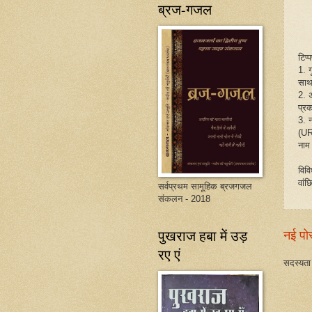
ब्रज-गजल
टिप्
1. 
साथ
2. 
प्रक
3. 
(UR
नाम
विव
वांछ
सर्वप्रथम सामूहिक ब्रजगजल
संकलन - 2018
पुखराज हबा में उड़
नई पो
रए एं
सदस्यता 