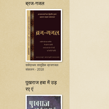
ब्रज-गजल
सर्वप्रथम सामूहिक ब्रजगजल
संकलन - 2018
पुखराज हबा में उड़
रए एं