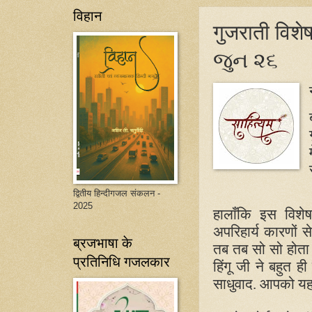
विहान
गुजराती विशे
જુન ૨૬
द्वितीय हिन्दीगजल संकलन -
2025
हालाँकि इस विशे
अपरिहार्य कारणों स
ब्रजभाषा के
तब तब सो सो होता 
प्रतिनिधि गजलकार
हिंगू जी ने बहुत ही
साधुवाद. आपको यह