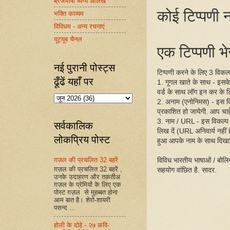
ब्रजभाषा व्यंग्य आलेख
कोई टिप्पणी न
भक्ति काव्यम
विविधम - अन्य रचनाएं
यूट्यूब चैनल
एक टिप्पणी भेज
नई पुरानी पोस्ट्स
टिप्पणी करने के लिए 3 विकल्प 
ढूँढें यहाँ पर
1. गूगल खाते के साथ - इसक
वर्ड के साथ लॉग इन कर के ट
2. अनाम (एनोनिमस) - इस व
प्रकाशित हो जायेगी. आप चाहें
3. नाम / URL - इस विकल्प
सर्वकालिक
लिख दें (URL अनिवार्य नहीं
लोकप्रिय पोस्ट
हुआ आपके नाम के साथ दिखा
ग़ज़ल की प्रचलित 32 बहरें
विविध भारतीय भाषाओं / बोलिय
ग़ज़ल की प्रचलित 32 बहरें ,
सहयोग वांछित है. सादर.
उनके उदाहरण और तक़तीअ
ग़ज़ल के प्रेमियों के लिए एक
पोस्ट ग़ज़ल से मुहब्बत होना
आम बात है। शेरो-शायरी
पसन्द ...
होली के दोहे - २७ कवि-