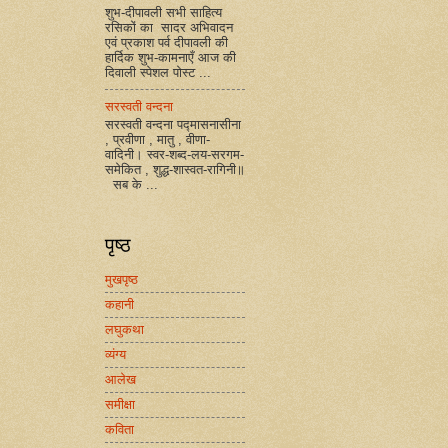
शुभ-दीपावली सभी साहित्य
रसिकों का सादर अभिवादन
एवं प्रकाश पर्व दीपावली की
हार्दिक शुभ-कामनाएँ आज की
दिवाली स्पेशल पोस्ट ...
सरस्वती वन्दना
सरस्वती वन्दना पद्मासनासीना
, प्रवीणा , मातु , वीणा-
वादिनी। स्वर-शब्द-लय-सरगम-
समेकित , शुद्ध-शास्वत-रागिनी॥
सब के ...
पृष्ठ
मुखपृष्ठ
कहानी
लघुकथा
व्यंग्य
आलेख
समीक्षा
कविता