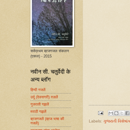
सर्वप्रथम ब्रजगजल संकलन
(एकल) - 2015
नवीन सी. चतुर्वेदी के
अन्य ब्लॉग
हिन्दी गजलें
उर्दू (देवनागरी) ग़ज़लें
गुजराती गझलें
मराठी गझलें
ब्रजगजलें (ब्रज भाषा की
Labels:
ગુજરાતી વિશેષાં
गजलें)