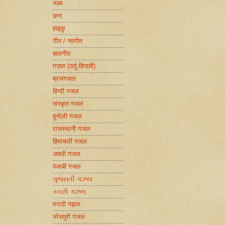
नज़्म
छन्द
हाइकु
गीत / नवगीत
बालगीत
ग़ज़ल (उर्दू-हिन्दवी)
ब्रजगजल
हिन्दी गजल
संस्कृत गजल
बुन्देली गजल
राजस्थानी गजल
हिमाचली गजल
अवधी गजल
पंजाबी गजल
ગુજરાતી ગઝલ
કચ્છી ગઝલ
मराठी गझल
भोजपुरी गजल