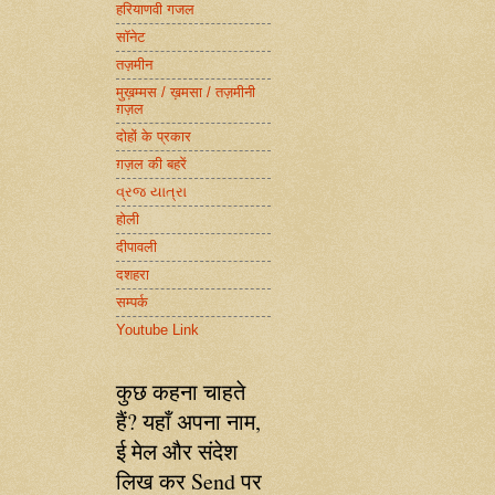
हरियाणवी गजल
सॉनेट
तज़मीन
मुख़म्मस / ख़मसा / तज़मीनी
ग़ज़ल
दोहों के प्रकार
ग़ज़ल की बहरें
વ્રજ યાત્રા
होली
दीपावली
दशहरा
सम्पर्क
Youtube Link
कुछ कहना चाहते
हैं? यहाँ अपना नाम,
ई मेल और संदेश
लिख कर Send पर