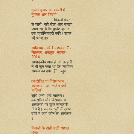
दुष्यंत कुमार की शायरी में
मुहब्बत और ज़िंदगी
.................. पिछली पोस्ट
से जारी यही बोला और समझा
जाता रहा है कि दुष्यंत कुमार
एक क्रांन्तिकारी कवि / शायर
थे| परन्तु दुष...
साहित्यम् - वर्ष 1 - अङ्क 7 -
सितम्बर, अक्तूबर, नवम्बर'
2014
सम्पादकीय आप ही की तरह मैं
ने भी सुन रखा था कि “साहित्य
समाज का दर्पण है”। बहुत ...
वक्रोक्ति एवं विरोधाभास
अलंकार - आ. संजीव वर्मा
'सलिल'
सुधि जनों! वन्दे मातरम।
वक्रोक्ति और विरोधाभास
अलंकारों पर कुछ जानकारी
नीचे है। समस्या पूर्ती में प्राप्त
दोहों में कहाँ कौन सा अलंकार
ह...
दिवाली के दोहों वाली स्पेशल
पोस्ट