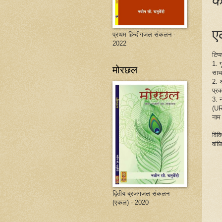
एक
प्रथम हिन्दीगजल संकलन -
2022
टिप्
1. 
मोरछल
साथ
2. 
प्रक
3. 
(UR
नाम
विव
वांछ
द्वितीय ब्रजगजल संकलन
(एकल) - 2020