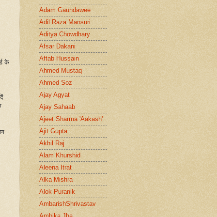
Adam Gaundawee
Adil Raza Mansuri
Aditya Chowdhary
Afsar Dakani
Aftab Hussain
ड के
Ahmed Mustaq
Ahmed Soz
Ajay Agyat
ें
े
Ajay Sahaab
Ajeet Sharma 'Aakash'
Ajit Gupta
ोग
Akhil Raj
Alam Khurshid
Aleena Itrat
Alka Mishra
Alok Puranik
AmbarishShrivastav
Ambika Jha