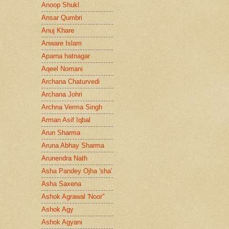
Anoop Shukl
Ansar Qumbri
Anuj Khare
Anware Islam
Aparna hatnagar
Aqeel Nomani
Archana Chaturvedi
Archana Johri
Archna Verma Singh
Arman Asif Iqbal
Arun Sharma
Aruna Abhay Sharma
Arunendra Nath
Asha Pandey Ojha 'sha'
Asha Saxena
Ashok Agrawal 'Noor"
Ashok Agy
Ashok Agyani