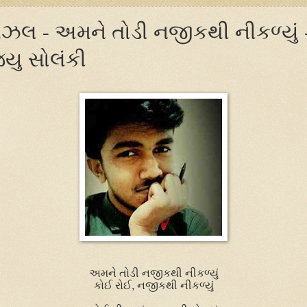
ઝલ - અમને તોડી નજીકથી નીકળ્યું 
યુ સોલંકી
અમને તોડી નજીકથી નીકળ્યું
કોઈ રોઈ
,
નજીકથી નીકળ્યું