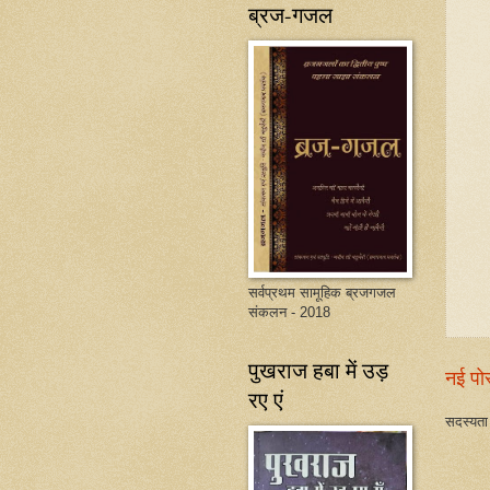
ब्रज-गजल
सर्वप्रथम सामूहिक ब्रजगजल
संकलन - 2018
पुखराज हबा में उड़
नई पो
रए एं
सदस्यता 