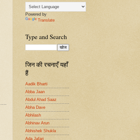
Powered by
Translate
Type and Search
जिन की रचनाएँ यहाँ
हैं
Aadik Bharti
Abba Jaan
Abdul Ahad Saaz
Abha Dave
Abhilash
Abhinav Arun
Abhishek Shukla
Ada Jafari