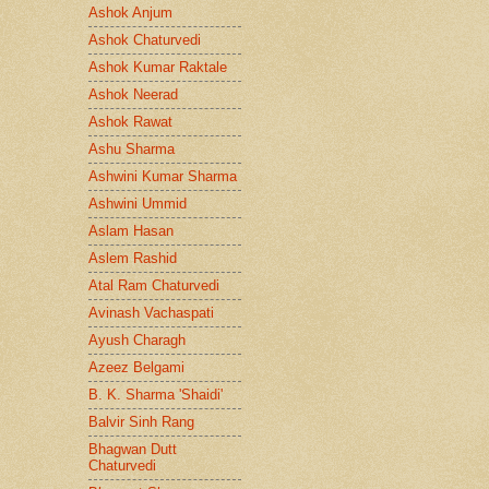
Ashok Anjum
Ashok Chaturvedi
Ashok Kumar Raktale
Ashok Neerad
Ashok Rawat
Ashu Sharma
Ashwini Kumar Sharma
Ashwini Ummid
Aslam Hasan
Aslem Rashid
Atal Ram Chaturvedi
Avinash Vachaspati
Ayush Charagh
Azeez Belgami
B. K. Sharma 'Shaidi'
Balvir Sinh Rang
Bhagwan Dutt
Chaturvedi