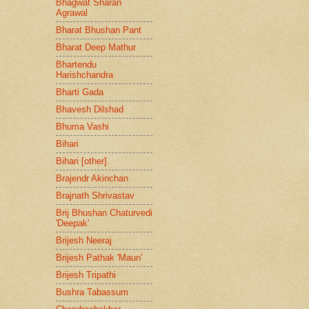
Bhagwat Sharan
Agrawal
Bharat Bhushan Pant
Bharat Deep Mathur
Bhartendu
Harishchandra
Bharti Gada
Bhavesh Dilshad
Bhuma Vashi
Bihari
Bihari [other]
Brajendr Akinchan
Brajnath Shrivastav
Brij Bhushan Chaturvedi
'Deepak'
Brijesh Neeraj
Brijesh Pathak 'Maun'
Brijesh Tripathi
Bushra Tabassum