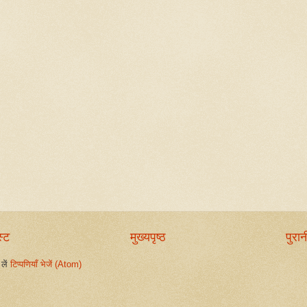
स्ट
मुख्यपृष्ठ
पुरान
लें
टिप्पणियाँ भेजें (Atom)