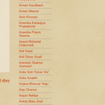
Ameer Kazalbash
Ameer Meenai
Amir Khusaro
Anamika Kanaujiya
'Prateeksha'
Anamika Pravin
Sharma
Anand Mohanlal
Chaturvedi
Anil Gaud
Anil Shoor 'Azad'
Animesh Sharma
'Animesh'
Anita Sinh Tomar 'Ani'
Anita Surabhi
ी पोस्ट
Anjana Bhavsar 'Anju'
Anju Sharma
Anjum Rehbar
Ankita Maru Jinal