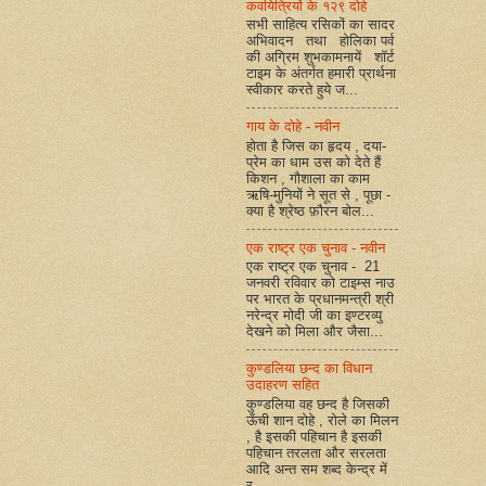
कवयित्रियों के १२९ दोहे
सभी साहित्य रसिकों का सादर
अभिवादन तथा होलिका पर्व
की अग्रिम शुभकामनायें शॉर्ट
टाइम के अंतर्गत हमारी प्रार्थना
स्वीकार करते हुये ज...
गाय के दोहे - नवीन
होता है जिस का हृदय , दया-
प्रेम का धाम उस को देते हैं
किशन , गौशाला का काम
ऋषि-मुनियों ने सूत से , पूछा -
क्या है श्रेष्ठ फ़ौरन बोल...
एक राष्ट्र एक चुनाव - नवीन
एक राष्ट्र एक चुनाव - 21
जनवरी रविवार को टाइम्स नाउ
पर भारत के प्रधानमन्त्री श्री
नरेन्द्र मोदी जी का इण्टरव्यु
देखने को मिला और जैसा...
कुण्डलिया छन्द का विधान
उदाहरण सहित
कुण्डलिया वह छन्द है जिसकी
ऊँची शान दोहे , रोले का मिलन
, है इसकी पहिचान है इसकी
पहिचान तरलता और सरलता
आदि अन्त सम शब्द केन्द्र में
र...