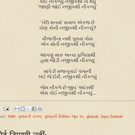
કોઈ નીકળ્યું નજીકથી તો થ્યું
'
જાણી જોઈ નજીકથી નીકળ્યું
'
'
બેઉ મનમાં
'
સવાલ એકજ છે
કોણ કોની નજીકથી નીકળ્યું
?
વીજળીના નથી પુરાવા તોય
એક મોતી નજીકથી નીકળ્યું
આંગણું મારું અન્ય ફળિયાથી
હાથ જોડી નજીકથી નીકળ્યું
માપે છે મજબૂતાઈ પંખાની
લઈ જે દોરી
,
નજીકથી નીકળ્યું
જેમ નીકળે છે જીવ
'
અંદરથી
'
એમ કોઈ નજીકથી નીકળ્યું...
els:
ग़ज़ल
,
ગુજરાતી ગઝલ
,
ગુજરાતી વિશેષાંક જુન ૨૬
,
ghazal
,
Jayu Solanki
ोई टिप्पणी नहीं: