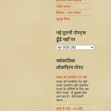
ब्रजभाषा व्यंग्य आलेख
भक्ति काव्यम
विविधम - अन्य रचनाएं
यूट्यूब चैनल
नई पुरानी पोस्ट्स
ढूँढें यहाँ पर
सर्वकालिक
लोकप्रिय पोस्ट
ग़ज़ल की प्रचलित 32 बहरें
ग़ज़ल की प्रचलित 32 बहरें ,
उनके उदाहरण और तक़तीअ
ग़ज़ल के प्रेमियों के लिए एक
पोस्ट ग़ज़ल से मुहब्बत होना
आम बात है। शेरो-शायरी
पसन्द ...
होली के दोहे - २७ कवि-