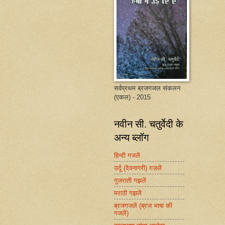
सर्वप्रथम ब्रजगजल संकलन
(एकल) - 2015
नवीन सी. चतुर्वेदी के
अन्य ब्लॉग
हिन्दी गजलें
उर्दू (देवनागरी) ग़ज़लें
गुजराती गझलें
मराठी गझलें
ब्रजगजलें (ब्रज भाषा की
गजलें)