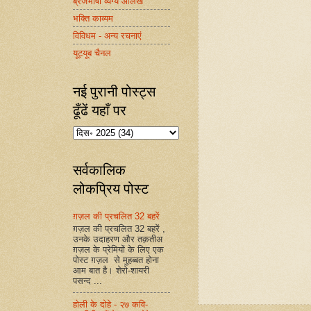
ब्रजभाषा व्यंग्य आलेख
भक्ति काव्यम
विविधम - अन्य रचनाएं
यूट्यूब चैनल
नई पुरानी पोस्ट्स
ढूँढें यहाँ पर
सर्वकालिक
लोकप्रिय पोस्ट
ग़ज़ल की प्रचलित 32 बहरें
ग़ज़ल की प्रचलित 32 बहरें ,
उनके उदाहरण और तक़तीअ
ग़ज़ल के प्रेमियों के लिए एक
पोस्ट ग़ज़ल से मुहब्बत होना
आम बात है। शेरो-शायरी
पसन्द ...
होली के दोहे - २७ कवि-