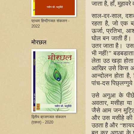
जाता है
,
हाँ
,
मुहावरे
साल-दर-साल
,
दशक
प्रथम हिन्दीगजल संकलन -
रहता है
,
जो एक ब्
2022
ऊर्जा
,
प्रतिभा
,
आशा
घोल बन जाती हैं। व
मोरछल
उतर जाता है। उस न
भी नहीं!” बडबडात
लेता उठ खड़ा होता
आखिर उसे किस आवा
आन्दोलन होता है
,
पांच-दस पिछ्लग्गुये
उसे अगुआ के पी
अवतार
,
मसीहा या 
जैसे आम जन मुट्ठिया
और उस मसीहे की व
द्वितीय ब्रजगजल संकलन
(एकल) - 2020
उठता है और “शायद 
बन कर अगुआ के पी