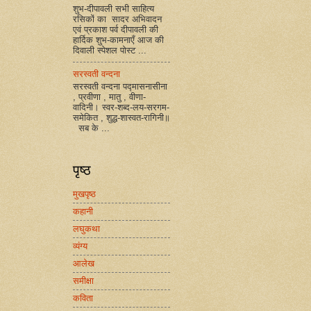
शुभ-दीपावली सभी साहित्य
रसिकों का सादर अभिवादन
एवं प्रकाश पर्व दीपावली की
हार्दिक शुभ-कामनाएँ आज की
दिवाली स्पेशल पोस्ट ...
सरस्वती वन्दना
सरस्वती वन्दना पद्मासनासीना
, प्रवीणा , मातु , वीणा-
वादिनी। स्वर-शब्द-लय-सरगम-
समेकित , शुद्ध-शास्वत-रागिनी॥
सब के ...
पृष्ठ
मुखपृष्ठ
कहानी
लघुकथा
व्यंग्य
आलेख
समीक्षा
कविता