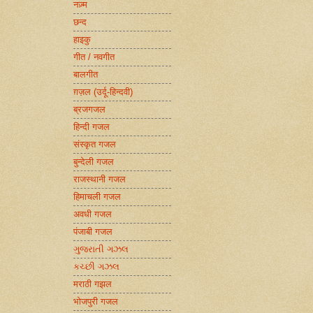
नज़्म
छन्द
हाइकु
गीत / नवगीत
बालगीत
ग़ज़ल (उर्दू-हिन्दवी)
ब्रजगजल
हिन्दी गजल
संस्कृत गजल
बुन्देली गजल
राजस्थानी गजल
हिमाचली गजल
अवधी गजल
पंजाबी गजल
ગુજરાતી ગઝલ
કચ્છી ગઝલ
मराठी गझल
भोजपुरी गजल