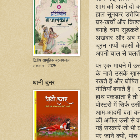
शाम को अपने दो कमर
हाल सुनकर उत्तेज
घर-खर्चों और किश्त
बगाहे चाय सुड़कते 
अखबार और अब मुख्
चूरन गप्पों बहसों 
अपनी चाल से चलत
द्वितीय सामूहिक ब्रजगजल
पर एक मायने में
संकलन - 2025
के नाते उसके ख़ा
रखते हैं और घोषित
धानी चुनर
नीतियाँ बनाते हैं
हाथ पकडाता है तो
पोस्टरों में सिर्फ
आम-आदमी बता कर 
की अपील उसी से की 
गई सरकारें जो भी
पर जाने क्यों
,
पां