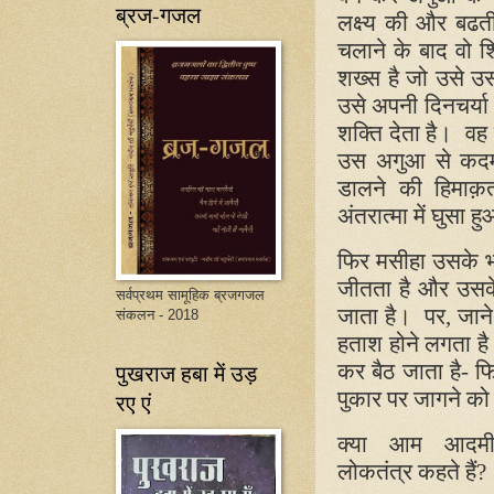
ब्रज-गजल
लक्ष्य की और बढत
चलाने के बाद वो 
शख्स है जो उसे उ
उसे अपनी दिनचर्या
शक्ति देता है। वह
उस अगुआ से कदम 
डालने की हिमा
अंतरात्मा में घुसा
फिर मसीहा उसके भ
जीतता है और उसके
सर्वप्रथम सामूहिक ब्रजगजल
जाता है। पर
,
जाने
संकलन - 2018
हताश होने लगता है
कर बैठ जाता है- फ
पुखराज हबा में उड़
पुकार पर जागने 
रए एं
क्या आम आदमी
लोकतंत्र
कहते
हैं
?