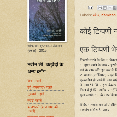
Labels:
व्यंग्य
,
Kamlesh
कोई टिप्पणी न
एक टिप्पणी भेज
सर्वप्रथम ब्रजगजल संकलन
(एकल) - 2015
टिप्पणी करने के लिए 3 विकल्प 
नवीन सी. चतुर्वेदी के
1. गूगल खाते के साथ - इसक
वर्ड के साथ लॉग इन कर के ट
अन्य ब्लॉग
2. अनाम (एनोनिमस) - इस व
प्रकाशित हो जायेगी. आप चाहें
हिन्दी गजलें
3. नाम / URL - इस विकल्प
उर्दू (देवनागरी) ग़ज़लें
लिख दें (URL अनिवार्य नहीं
गुजराती गझलें
हुआ आपके नाम के साथ दिखा
मराठी गझलें
विविध भारतीय भाषाओं / बोलिय
ब्रजगजलें (ब्रज भाषा की
सहयोग वांछित है. सादर.
गजलें)