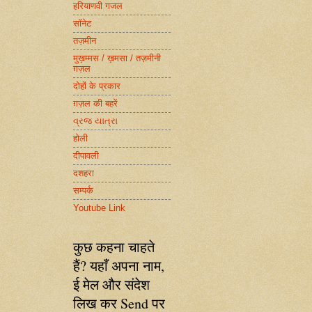
हरियाणवी गजल
सॉनेट
तज़मीन
मुख़म्मस / ख़मसा / तज़मीनी
ग़ज़ल
दोहों के प्रकार
ग़ज़ल की बहरें
વ્રજ યાત્રા
होली
दीपावली
दशहरा
सम्पर्क
Youtube Link
कुछ कहना चाहते
हैं? यहाँ अपना नाम,
ई मेल और संदेश
लिख कर Send पर