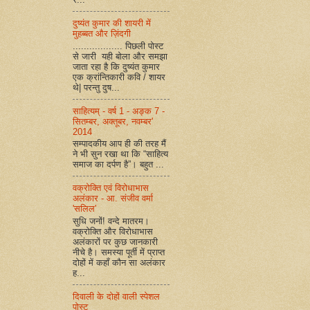
दुष्यंत कुमार की शायरी में
मुहब्बत और ज़िंदगी
.................. पिछली पोस्ट
से जारी यही बोला और समझा
जाता रहा है कि दुष्यंत कुमार
एक क्रांन्तिकारी कवि / शायर
थे| परन्तु दुष...
साहित्यम् - वर्ष 1 - अङ्क 7 -
सितम्बर, अक्तूबर, नवम्बर'
2014
सम्पादकीय आप ही की तरह मैं
ने भी सुन रखा था कि “साहित्य
समाज का दर्पण है”। बहुत ...
वक्रोक्ति एवं विरोधाभास
अलंकार - आ. संजीव वर्मा
'सलिल'
सुधि जनों! वन्दे मातरम।
वक्रोक्ति और विरोधाभास
अलंकारों पर कुछ जानकारी
नीचे है। समस्या पूर्ती में प्राप्त
दोहों में कहाँ कौन सा अलंकार
ह...
दिवाली के दोहों वाली स्पेशल
पोस्ट