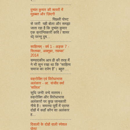
दुष्यंत कुमार की शायरी में
मुहब्बत और ज़िंदगी
.................. पिछली पोस्ट
से जारी यही बोला और समझा
जाता रहा है कि दुष्यंत कुमार
एक क्रांन्तिकारी कवि / शायर
थे| परन्तु दुष...
साहित्यम् - वर्ष 1 - अङ्क 7 -
सितम्बर, अक्तूबर, नवम्बर'
2014
सम्पादकीय आप ही की तरह मैं
ने भी सुन रखा था कि “साहित्य
समाज का दर्पण है”। बहुत ...
वक्रोक्ति एवं विरोधाभास
अलंकार - आ. संजीव वर्मा
'सलिल'
सुधि जनों! वन्दे मातरम।
वक्रोक्ति और विरोधाभास
अलंकारों पर कुछ जानकारी
नीचे है। समस्या पूर्ती में प्राप्त
दोहों में कहाँ कौन सा अलंकार
ह...
दिवाली के दोहों वाली स्पेशल
पोस्ट