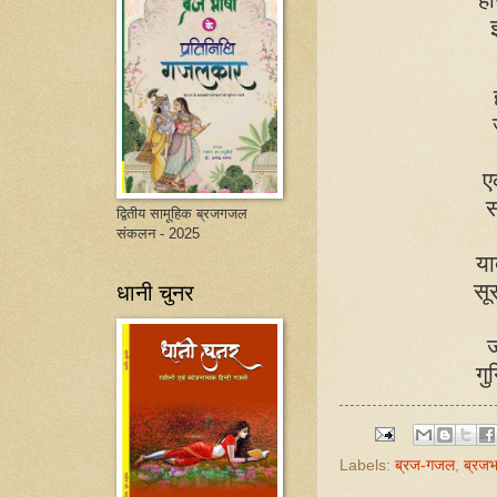
ए
स
द्वितीय सामूहिक ब्रजगजल
संकलन - 2025
या
धानी चुनर
सू
ज
गु
Labels:
ब्रज-गजल
,
ब्रजभ