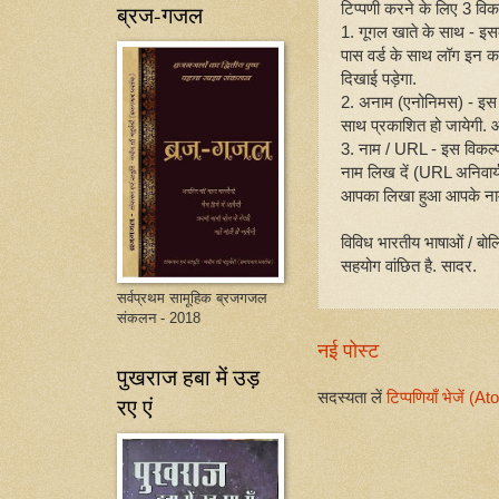
टिप्पणी करने के लिए 3 विकल्
ब्रज-गजल
1. गूगल खाते के साथ - इ
पास वर्ड के साथ लॉग इन क
दिखाई पड़ेगा.
2. अनाम (एनोनिमस) - इस 
साथ प्रकाशित हो जायेगी. आप
3. नाम / URL - इस विकल्
नाम लिख दें (URL अनिवार्य
आपका लिखा हुआ आपके नाम
विविध भारतीय भाषाओं / बोल
सहयोग वांछित है. सादर.
सर्वप्रथम सामूहिक ब्रजगजल
संकलन - 2018
नई पोस्ट
पुखराज हबा में उड़
सदस्यता लें
टिप्पणियाँ भेजें (A
रए एं