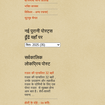
ब्रजभाषा व्यंग्य आलेख
भक्ति काव्यम
विविधम - अन्य रचनाएं
यूट्यूब चैनल
नई पुरानी पोस्ट्स
ढूँढें यहाँ पर
सर्वकालिक
लोकप्रिय पोस्ट
ग़ज़ल की प्रचलित 32 बहरें
ग़ज़ल की प्रचलित 32 बहरें ,
उनके उदाहरण और तक़तीअ
ग़ज़ल के प्रेमियों के लिए एक
पोस्ट ग़ज़ल से मुहब्बत होना
आम बात है। शेरो-शायरी
पसन्द ...
होली के दोहे - २७ कवि-