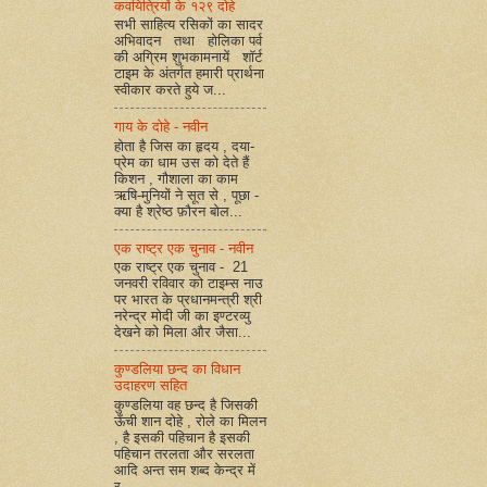
कवयित्रियों के १२९ दोहे
सभी साहित्य रसिकों का सादर
अभिवादन तथा होलिका पर्व
की अग्रिम शुभकामनायें शॉर्ट
टाइम के अंतर्गत हमारी प्रार्थना
स्वीकार करते हुये ज...
गाय के दोहे - नवीन
होता है जिस का हृदय , दया-
प्रेम का धाम उस को देते हैं
किशन , गौशाला का काम
ऋषि-मुनियों ने सूत से , पूछा -
क्या है श्रेष्ठ फ़ौरन बोल...
एक राष्ट्र एक चुनाव - नवीन
एक राष्ट्र एक चुनाव - 21
जनवरी रविवार को टाइम्स नाउ
पर भारत के प्रधानमन्त्री श्री
नरेन्द्र मोदी जी का इण्टरव्यु
देखने को मिला और जैसा...
कुण्डलिया छन्द का विधान
उदाहरण सहित
कुण्डलिया वह छन्द है जिसकी
ऊँची शान दोहे , रोले का मिलन
, है इसकी पहिचान है इसकी
पहिचान तरलता और सरलता
आदि अन्त सम शब्द केन्द्र में
र...