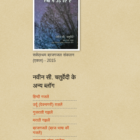
सर्वप्रथम ब्रजगजल संकलन
(एकल) - 2015
नवीन सी. चतुर्वेदी के
अन्य ब्लॉग
हिन्दी गजलें
उर्दू (देवनागरी) ग़ज़लें
गुजराती गझलें
मराठी गझलें
ब्रजगजलें (ब्रज भाषा की
गजलें)