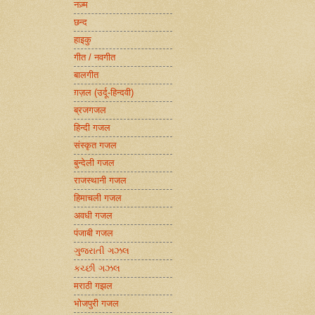
नज़्म
छन्द
हाइकु
गीत / नवगीत
बालगीत
ग़ज़ल (उर्दू-हिन्दवी)
ब्रजगजल
हिन्दी गजल
संस्कृत गजल
बुन्देली गजल
राजस्थानी गजल
हिमाचली गजल
अवधी गजल
पंजाबी गजल
ગુજરાતી ગઝલ
કચ્છી ગઝલ
मराठी गझल
भोजपुरी गजल