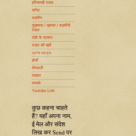
हरियाणवी गजल
सॉनेट
तज़मीन
मुख़म्मस / ख़मसा / तज़मीनी
ग़ज़ल
दोहों के प्रकार
ग़ज़ल की बहरें
વ્રજ યાત્રા
होली
दीपावली
दशहरा
सम्पर्क
Youtube Link
कुछ कहना चाहते
हैं? यहाँ अपना नाम,
ई मेल और संदेश
लिख कर Send पर