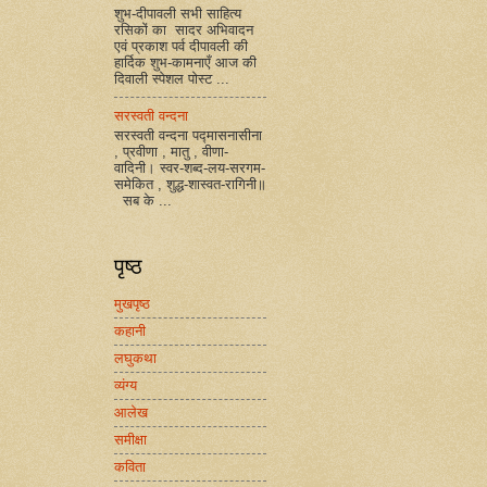
शुभ-दीपावली सभी साहित्य
रसिकों का सादर अभिवादन
एवं प्रकाश पर्व दीपावली की
हार्दिक शुभ-कामनाएँ आज की
दिवाली स्पेशल पोस्ट ...
सरस्वती वन्दना
सरस्वती वन्दना पद्मासनासीना
, प्रवीणा , मातु , वीणा-
वादिनी। स्वर-शब्द-लय-सरगम-
समेकित , शुद्ध-शास्वत-रागिनी॥
सब के ...
पृष्ठ
मुखपृष्ठ
कहानी
लघुकथा
व्यंग्य
आलेख
समीक्षा
कविता