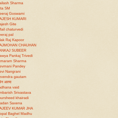
ailash Sharma
ita SM
eeraj Goswami
AJESH KUMARI
ajesh Gite
fail chaturvedi
eraj pal
lak Raj Kapoor
AJMOHAN CHAUHAN
ANKAJ SUBEER
awya Pankaj Trivedi
tmaram Sharma
evmani Pandey
evi Nangrani
evendra gautam
चैन आत्मा
adhana vaid
mbarish Srivastava
hursheed khairadi
adan Saxena
AJEEV KUMAR JHA
opal Baghel Madhu