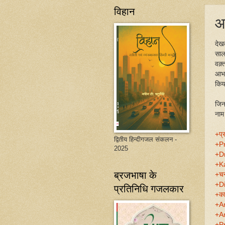
विहान
आ
देख
साल
वक़्
आभा
किय
जिन
नाम 
+प्
द्वितीय हिन्दीगजल संकलन -
+P
2025
+D
+K
ब्रजभाषा के
+चन
+D
प्रतिनिधि गजलकार
+का
+A
+A
+P