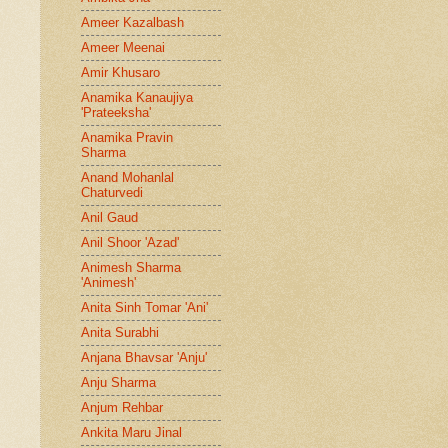
Ameer Kazalbash
Ameer Meenai
Amir Khusaro
Anamika Kanaujiya
'Prateeksha'
Anamika Pravin
Sharma
Anand Mohanlal
Chaturvedi
Anil Gaud
Anil Shoor 'Azad'
Animesh Sharma
'Animesh'
Anita Sinh Tomar 'Ani'
Anita Surabhi
Anjana Bhavsar 'Anju'
Anju Sharma
Anjum Rehbar
Ankita Maru Jinal