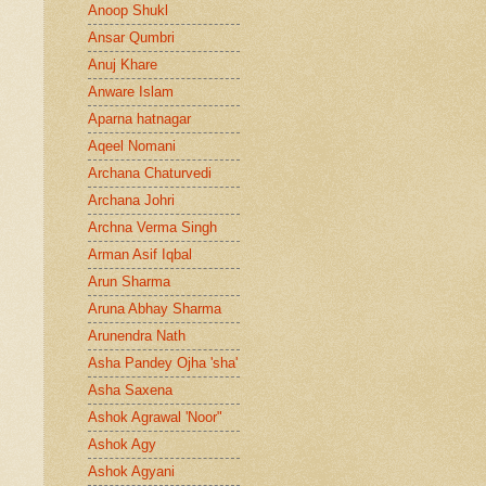
Anoop Shukl
Ansar Qumbri
Anuj Khare
Anware Islam
Aparna hatnagar
Aqeel Nomani
Archana Chaturvedi
Archana Johri
Archna Verma Singh
Arman Asif Iqbal
Arun Sharma
Aruna Abhay Sharma
Arunendra Nath
Asha Pandey Ojha 'sha'
Asha Saxena
Ashok Agrawal 'Noor"
Ashok Agy
Ashok Agyani