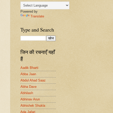
Powered by
Translate
Type and Search
जिन की रचनाएँ यहाँ
हैं
Aadik Bharti
Abba Jaan
Abdul Ahad Saaz
Abha Dave
Abhilash
Abhinav Arun
Abhishek Shukla
Ada Jafari