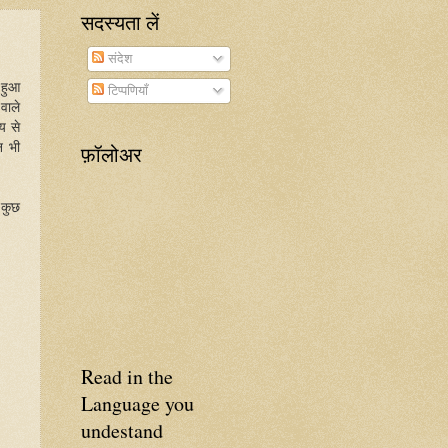
सदस्यता लें
संदेश
 हुआ
टिप्पणियाँ
वाले
य से
न भी
फ़ॉलोअर
 कुछ
Read in the
Language you
undestand