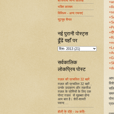
ब्रजभाषा व्यंग्य आलेख
+as
भक्ति काव्यम
+R
+s
विविधम - अन्य रचनाएं
+S
यूट्यूब चैनल
+S
+P
नई पुरानी पोस्ट्स
+दी
+R
ढूँढें यहाँ पर
+m
+L
+A
+G
सर्वकालिक
+Sh
लोकप्रिय पोस्ट
+da
आप 
ग़ज़ल की प्रचलित 32 बहरें
विश
ग़ज़ल की प्रचलित 32 बहरें ,
उनके उदाहरण और तक़तीअ
सलि
ग़ज़ल के प्रेमियों के लिए एक
समय
पोस्ट ग़ज़ल से मुहब्बत होना
पोस
आम बात है। शेरो-शायरी
पसन्द ...
प्र
होली के दोहे - २७ कवि-
प्र