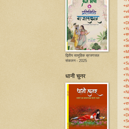
+s
+vi
+मन
+D
+Y
+सज्
+S
+कल
+M
द्वितीय सामूहिक ब्रजगजल
+रूप
संकलन - 2025
+S
+R
धानी चुनर
+Y
+P
+Br
+Ni
+r
+राज
+H
+D
+S
+ud