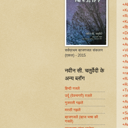
+A
+K
+R
+K
+दि
+D
+A
+A
+V
सर्वप्रथम ब्रजगजल संकलन
(एकल) - 2015
+P
+A
+is
नवीन सी. चतुर्वेदी के
+ra
अन्य ब्लॉग
+R
+R
हिन्दी गजलें
+T
उर्दू (देवनागरी) ग़ज़लें
+जय
+A
गुजराती गझलें
+M
मराठी गझलें
+S
ब्रजगजलें (ब्रज भाषा की
+P
गजलें)
+A