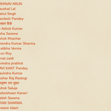
BHINAV ARUN
aushal Lal
ahul Singh
amlesh Pandey
लबाग विर्क
r.Ashok Kumar
sha Saxena
shok Khachar
irendra Kumar Sharma
ratibha Verma
run Roy
mat zaidi
vindra prabhat
AVI KANT Pandey
avindra Kumar
ushar Raj Rastogi
कृष्ण राय तुषार
shok Saluja
aheshwari Kaneri
atish Saxena
RAN SHARMA
nware Islam