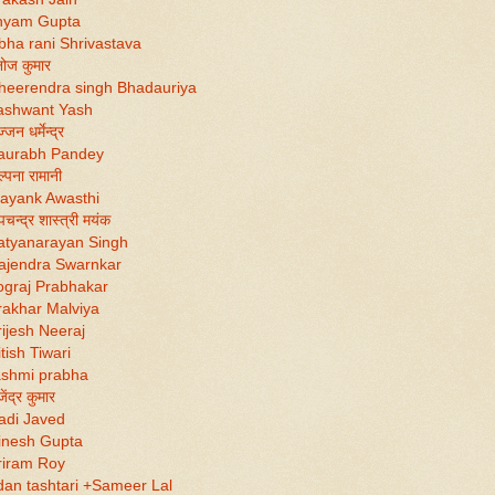
hyam Gupta
bha rani Shrivastava
ोज कुमार
heerendra singh Bhadauriya
ashwant Yash
जन धर्मेन्द्र
aurabh Pandey
्पना रामानी
ayank Awasthi
चन्द्र शास्त्री मयंक
atyanarayan Singh
ajendra Swarnkar
ograj Prabhakar
rakhar Malviya
ijesh Neeraj
tish Tiwari
ashmi prabha
ेंद्र कुमार
adi Javed
inesh Gupta
riram Roy
an tashtari
+Sameer Lal