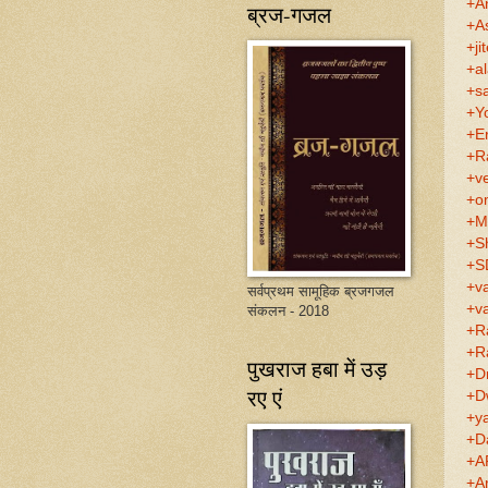
+A
ब्रज-गजल
+A
+ji
+a
+s
+Y
+E
+R
+v
+o
+M
+S
+S
+v
सर्वप्रथम सामूहिक ब्रजगजल
+v
संकलन - 2018
+R
+R
पुखराज हबा में उड़
+D
रए एं
+D
+y
+D
+A
+A