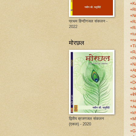
+K
+R
+N
प्रथम हिन्दीगजल संकलन -
+R
2022
+R
+tu
+ne
मोरछल
+Ti
+R
+P
+N
+A
+D
+D
+d
+बे
+s
+A
+k
द्वितीय ब्रजगजल संकलन
+M
(एकल) - 2020
+R
+G