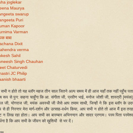
ha joglekar
eena Maurya
angeeta swarup
angeeta Puri
uman Kapoor
urnima Varman
पक बाबा
achana Dixit
ahendra verma
okesh Sahil
vneesh Singh Chauhan
eet Chaturvedi
astri JC Philip
anish bhaarti
सभी न होते तो यह ब्लॉग महज तीन साल जितने अल्प समय में ही आज यहाँ तक नहीं पहुँच पता।
ेष रूप से पुन: कहना चाहूँगा कि आ. संगीता जी, प्रवीण भाई, मनोज जोशी जी, शास्त्री [मयंक]
ल जी, योगराज जी, मयंक अवस्थी जी जैसे आप तमाम साथी, जिन्हों ने कि इस ब्लॉग के उद
 से ही निरन्तर मेरा मार्ग-दर्शन और उत्साह-वर्धन किया, आप सभी न होते तो आज मैं इस तर
्ट न लिख रहा होता। आप सभी का बारम्बार अभिनन्दन और सादर प्रणाम। परम पिता परमेश्व
ार्थना है कि आप सभी के जीवन को ख़ुशियों से भर दें।
णाम