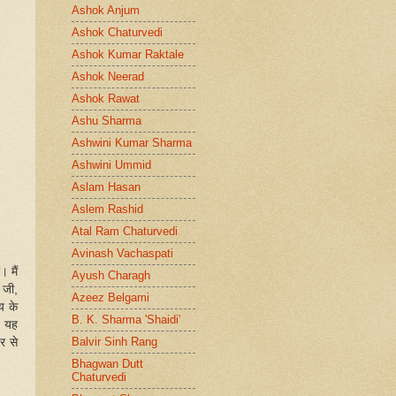
Ashok Anjum
Ashok Chaturvedi
Ashok Kumar Raktale
Ashok Neerad
Ashok Rawat
Ashu Sharma
Ashwini Kumar Sharma
Ashwini Ummid
Aslam Hasan
Aslem Rashid
Atal Ram Chaturvedi
Avinash Vachaspati
 मैं
Ayush Charagh
 जी,
Azeez Belgami
य के
B. K. Sharma 'Shaidi'
ह यह
Balvir Sinh Rang
र से
Bhagwan Dutt
Chaturvedi