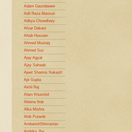
Adam Gaundawee
Adil Raza Mansuri
Aditya Chowdhary
Afsar Dakani
Aftab Hussain
Ahmed Mustaq
Ahmed Soz
Ajay Agyat
Ajay Sahaab
Ajeet Sharma 'Aakash'
Ajit Gupta
Akhil Raj
Alam Khurshid
Aleena Itrat
Alka Mishra
Alok Puranik
AmbarishShrivastav
Ambika Jha