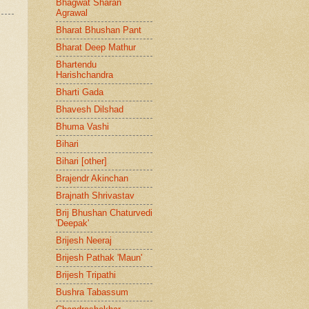
Bhagwat Sharan
Agrawal
Bharat Bhushan Pant
Bharat Deep Mathur
Bhartendu
Harishchandra
Bharti Gada
Bhavesh Dilshad
Bhuma Vashi
Bihari
Bihari [other]
Brajendr Akinchan
Brajnath Shrivastav
Brij Bhushan Chaturvedi
'Deepak'
Brijesh Neeraj
Brijesh Pathak 'Maun'
Brijesh Tripathi
Bushra Tabassum