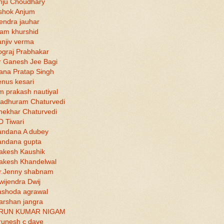
nju Choudhary
shok Anjum
tendra jauhar
lam khurshid
anjiv verma
ograj Prabhakar
r Ganesh Jee Bagi
ana Pratap Singh
enus kesari
m prakash nautiyal
adhuram Chaturvedi
hekhar Chaturvedi
D Tiwari
andana A dubey
andana gupta
akesh Kaushik
akesh Khandelwal
r.Jenny shabnam
wijendra Dwij
ashoda agrawal
arshan jangra
RUN KUMAR NIGAM
runesh c dave