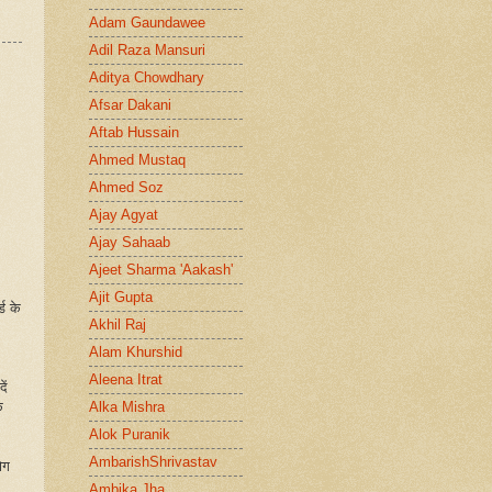
Adam Gaundawee
Adil Raza Mansuri
Aditya Chowdhary
Afsar Dakani
Aftab Hussain
Ahmed Mustaq
Ahmed Soz
Ajay Agyat
Ajay Sahaab
Ajeet Sharma 'Aakash'
Ajit Gupta
ड के
Akhil Raj
Alam Khurshid
Aleena Itrat
ें
े
Alka Mishra
Alok Puranik
AmbarishShrivastav
ोग
Ambika Jha