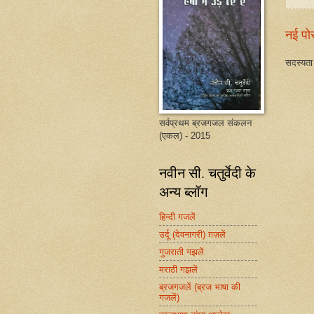
नई पो
सदस्यता 
सर्वप्रथम ब्रजगजल संकलन
(एकल) - 2015
नवीन सी. चतुर्वेदी के
अन्य ब्लॉग
हिन्दी गजलें
उर्दू (देवनागरी) ग़ज़लें
गुजराती गझलें
मराठी गझलें
ब्रजगजलें (ब्रज भाषा की
गजलें)