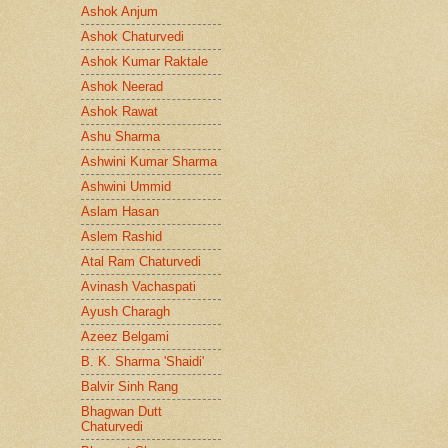
Ashok Anjum
Ashok Chaturvedi
Ashok Kumar Raktale
Ashok Neerad
Ashok Rawat
Ashu Sharma
Ashwini Kumar Sharma
Ashwini Ummid
Aslam Hasan
Aslem Rashid
Atal Ram Chaturvedi
Avinash Vachaspati
Ayush Charagh
Azeez Belgami
B. K. Sharma 'Shaidi'
Balvir Sinh Rang
Bhagwan Dutt
Chaturvedi