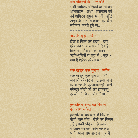
कवयित्रियों के १२९ दोहे
सभी साहित्य रसिकों का सादर
अभिवादन तथा होलिका पर्व
की अग्रिम शुभकामनायें शॉर्ट
टाइम के अंतर्गत हमारी प्रार्थना
स्वीकार करते हुये ज...
गाय के दोहे - नवीन
होता है जिस का हृदय , दया-
प्रेम का धाम उस को देते हैं
किशन , गौशाला का काम
ऋषि-मुनियों ने सूत से , पूछा -
क्या है श्रेष्ठ फ़ौरन बोल...
एक राष्ट्र एक चुनाव - नवीन
एक राष्ट्र एक चुनाव - 21
जनवरी रविवार को टाइम्स नाउ
पर भारत के प्रधानमन्त्री श्री
नरेन्द्र मोदी जी का इण्टरव्यु
देखने को मिला और जैसा...
कुण्डलिया छन्द का विधान
उदाहरण सहित
कुण्डलिया वह छन्द है जिसकी
ऊँची शान दोहे , रोले का मिलन
, है इसकी पहिचान है इसकी
पहिचान तरलता और सरलता
आदि अन्त सम शब्द केन्द्र में
र...