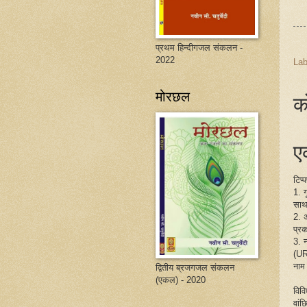
प्रथम हिन्दीगजल संकलन -
2022
Lab
मोरछल
क
एक
टिप्
1. 
साथ
2. 
प्रक
3. 
(UR
नाम
द्वितीय ब्रजगजल संकलन
(एकल) - 2020
विव
वांछ