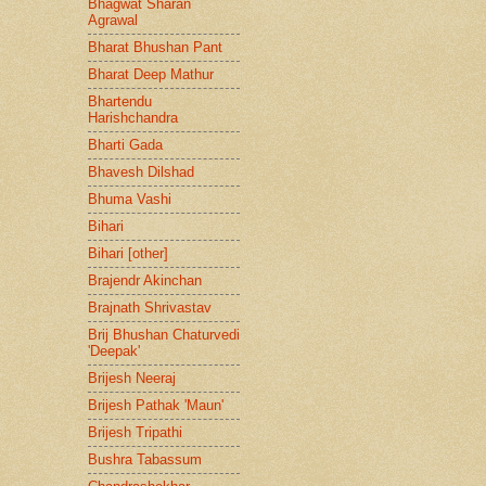
Bhagwat Sharan
Agrawal
Bharat Bhushan Pant
Bharat Deep Mathur
Bhartendu
Harishchandra
Bharti Gada
Bhavesh Dilshad
Bhuma Vashi
Bihari
Bihari [other]
Brajendr Akinchan
Brajnath Shrivastav
Brij Bhushan Chaturvedi
'Deepak'
Brijesh Neeraj
Brijesh Pathak 'Maun'
Brijesh Tripathi
Bushra Tabassum