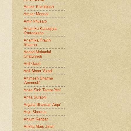
Ameer Kazalbash
Ameer Meenai
Amir Khusaro
Anamika Kanaujiya
'Prateeksha'
Anamika Pravin
Sharma
Anand Mohanlal
Chaturvedi
Anil Gaud
Anil Shoor 'Azad'
Animesh Sharma
'Animesh'
Anita Sinh Tomar 'Ani'
Anita Surabhi
Anjana Bhavsar 'Anju'
Anju Sharma
Anjum Rehbar
Ankita Maru Jinal