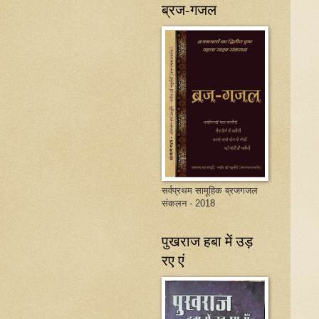
ब्रज-गजल
सर्वप्रथम सामूहिक ब्रजगजल
संकलन - 2018
पुखराज हबा में उड़
रए एं