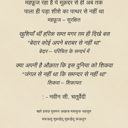
महफ़ूज रहा है ये मुक़द्दर से ही अब तक
पाला ही पड़ा शीशे का पत्थर से नहीं था
महफ़ूज – सुरक्षित
ख़ुशियाँ थीं हरिक सम्त मगर ग़म ही दिखे बस
“
बेदार कोई अपने बराबर से नहीं था”
बेदार – परिचित के सन्दर्भ में
क्या अपनी है औक़ात कि इस दुनिया को शिकवा
“
जंगल से नहीं था कि समन्दर से नहीं था”
शिकवा – शिकायत
: -
नवीन सी. चतुर्वेदी
बहरे हजज़ मुसमन अखरब मकफूफ महजूफ
मफ़ऊलु मुफ़ाईलु मुफ़ाईलु फ़ऊलुन