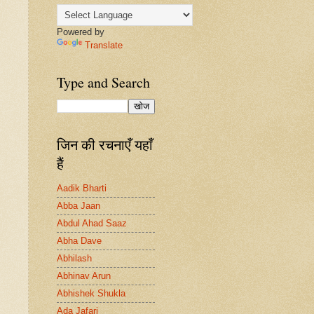
Powered by
Translate
Type and Search
जिन की रचनाएँ यहाँ
हैं
Aadik Bharti
Abba Jaan
Abdul Ahad Saaz
Abha Dave
Abhilash
Abhinav Arun
Abhishek Shukla
Ada Jafari