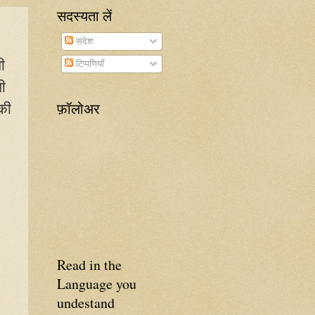
सदस्यता लें
संदेश
ी
टिप्पणियाँ
ी
फ़ॉलोअर
की
Read in the
Language you
undestand