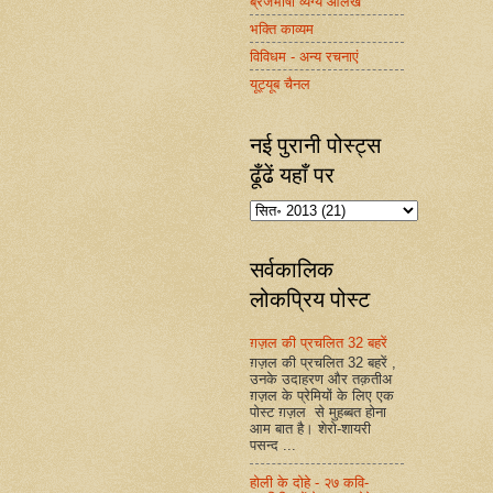
ब्रजभाषा व्यंग्य आलेख
भक्ति काव्यम
विविधम - अन्य रचनाएं
यूट्यूब चैनल
नई पुरानी पोस्ट्स
ढूँढें यहाँ पर
सर्वकालिक
लोकप्रिय पोस्ट
ग़ज़ल की प्रचलित 32 बहरें
ग़ज़ल की प्रचलित 32 बहरें ,
उनके उदाहरण और तक़तीअ
ग़ज़ल के प्रेमियों के लिए एक
पोस्ट ग़ज़ल से मुहब्बत होना
आम बात है। शेरो-शायरी
पसन्द ...
होली के दोहे - २७ कवि-