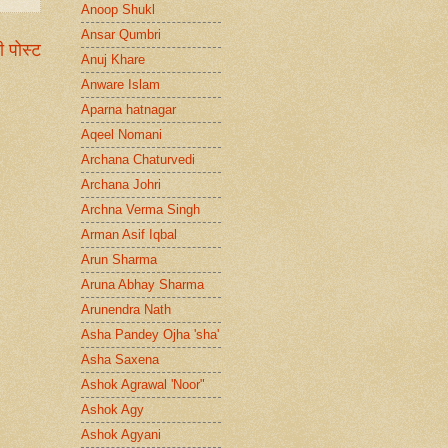
Anoop Shukl
Ansar Qumbri
ी पोस्ट
Anuj Khare
Anware Islam
Aparna hatnagar
Aqeel Nomani
Archana Chaturvedi
Archana Johri
Archna Verma Singh
Arman Asif Iqbal
Arun Sharma
Aruna Abhay Sharma
Arunendra Nath
Asha Pandey Ojha 'sha'
Asha Saxena
Ashok Agrawal 'Noor"
Ashok Agy
Ashok Agyani