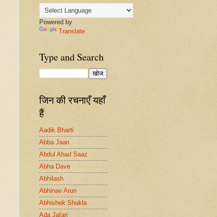
Powered by
Translate
Type and Search
जिन की रचनाएँ यहाँ
हैं
Aadik Bharti
Abba Jaan
Abdul Ahad Saaz
Abha Dave
Abhilash
Abhinav Arun
Abhishek Shukla
Ada Jafari