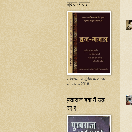
ब्रज-गजल
सर्वप्रथम सामूहिक ब्रजगजल
संकलन - 2018
पुखराज हबा में उड़
रए एं