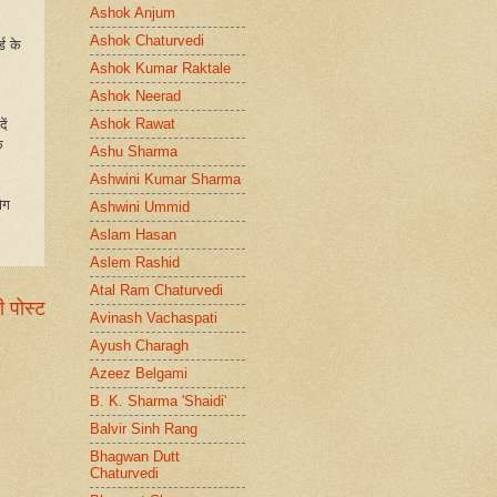
Ashok Anjum
Ashok Chaturvedi
ड के
Ashok Kumar Raktale
Ashok Neerad
Ashok Rawat
ें
े
Ashu Sharma
Ashwini Kumar Sharma
ोग
Ashwini Ummid
Aslam Hasan
Aslem Rashid
Atal Ram Chaturvedi
ी पोस्ट
Avinash Vachaspati
Ayush Charagh
Azeez Belgami
B. K. Sharma 'Shaidi'
Balvir Sinh Rang
Bhagwan Dutt
Chaturvedi