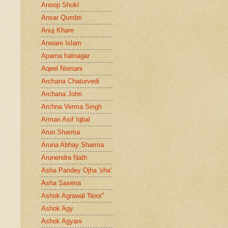
Anoop Shukl
Ansar Qumbri
Anuj Khare
Anware Islam
Aparna hatnagar
Aqeel Nomani
Archana Chaturvedi
Archana Johri
Archna Verma Singh
Arman Asif Iqbal
Arun Sharma
Aruna Abhay Sharma
Arunendra Nath
Asha Pandey Ojha 'sha'
Asha Saxena
Ashok Agrawal 'Noor"
Ashok Agy
Ashok Agyani