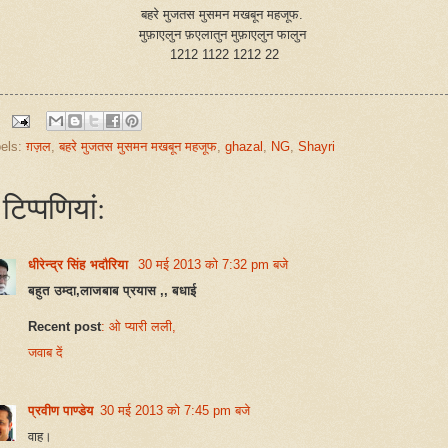
बहरे मुजतस मुसमन मखबून महजूफ.
मुफ़ाएलुन फ़एलातुन मुफ़ाएलुन फालुन
1212 1122 1212 22
els:
ग़ज़ल
,
बहरे मुजतस मुसमन मखबून महजूफ
,
ghazal
,
NG
,
Shayri
टिप्‍पणियां:
धीरेन्द्र सिंह भदौरिया
30 मई 2013 को 7:32 pm बजे
बहुत उम्दा,लाजबाब प्रयास ,, बधाई
Recent post
: ओ प्यारी लली,
जवाब दें
प्रवीण पाण्डेय
30 मई 2013 को 7:45 pm बजे
वाह।