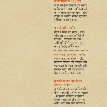
कवयित्रियों के १२९ दोहे
सभी साहित्य रसिकों का सादर
अभिवादन तथा होलिका पर्व
की अग्रिम शुभकामनायें शॉर्ट
टाइम के अंतर्गत हमारी प्रार्थना
स्वीकार करते हुये ज...
गाय के दोहे - नवीन
होता है जिस का हृदय , दया-
प्रेम का धाम उस को देते हैं
किशन , गौशाला का काम
ऋषि-मुनियों ने सूत से , पूछा -
क्या है श्रेष्ठ फ़ौरन बोल...
एक राष्ट्र एक चुनाव - नवीन
एक राष्ट्र एक चुनाव - 21
जनवरी रविवार को टाइम्स नाउ
पर भारत के प्रधानमन्त्री श्री
नरेन्द्र मोदी जी का इण्टरव्यु
देखने को मिला और जैसा...
कुण्डलिया छन्द का विधान
उदाहरण सहित
कुण्डलिया वह छन्द है जिसकी
ऊँची शान दोहे , रोले का मिलन
, है इसकी पहिचान है इसकी
पहिचान तरलता और सरलता
आदि अन्त सम शब्द केन्द्र में
र...