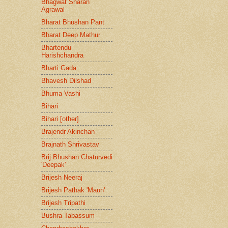
Bhagwat Sharan
Agrawal
Bharat Bhushan Pant
Bharat Deep Mathur
Bhartendu
Harishchandra
Bharti Gada
Bhavesh Dilshad
Bhuma Vashi
Bihari
Bihari [other]
Brajendr Akinchan
Brajnath Shrivastav
Brij Bhushan Chaturvedi
'Deepak'
Brijesh Neeraj
Brijesh Pathak 'Maun'
Brijesh Tripathi
Bushra Tabassum