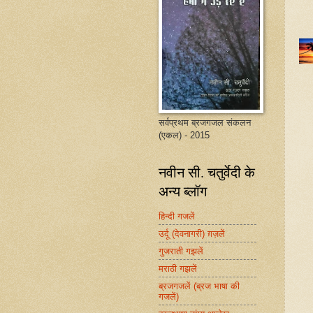
सर्वप्रथम ब्रजगजल संकलन
(एकल) - 2015
नवीन सी. चतुर्वेदी के
अन्य ब्लॉग
हिन्दी गजलें
उर्दू (देवनागरी) ग़ज़लें
गुजराती गझलें
मराठी गझलें
ब्रजगजलें (ब्रज भाषा की
गजलें)