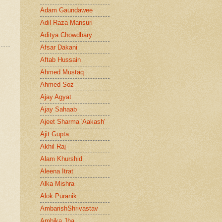
Adam Gaundawee
Adil Raza Mansuri
Aditya Chowdhary
Afsar Dakani
Aftab Hussain
Ahmed Mustaq
Ahmed Soz
Ajay Agyat
Ajay Sahaab
Ajeet Sharma 'Aakash'
Ajit Gupta
Akhil Raj
Alam Khurshid
Aleena Itrat
Alka Mishra
Alok Puranik
AmbarishShrivastav
Ambika Jha