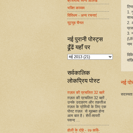
ब्रजभाषा व्यंग्य आलेख
टिप्
भक्ति काव्यम
1. 
विविधम - अन्य रचनाएं
साथ
यूट्यूब चैनल
2. 
प्रक
3. 
नई पुरानी पोस्ट्स
(UR
नाम
ढूँढें यहाँ पर
विव
वांछ
सर्वकालिक
लोकप्रिय पोस्ट
नई पो
ग़ज़ल की प्रचलित 32 बहरें
सदस्यता 
ग़ज़ल की प्रचलित 32 बहरें ,
उनके उदाहरण और तक़तीअ
ग़ज़ल के प्रेमियों के लिए एक
पोस्ट ग़ज़ल से मुहब्बत होना
आम बात है। शेरो-शायरी
पसन्द ...
होली के दोहे - २७ कवि-