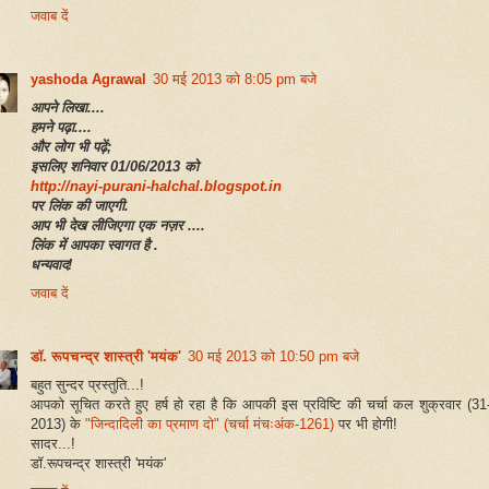
जवाब दें
yashoda Agrawal
30 मई 2013 को 8:05 pm बजे
आपने लिखा....
हमने पढ़ा....
और लोग भी पढ़ें;
इसलिए शनिवार 01/06/2013 को
http://nayi-purani-halchal.blogspot.in
पर लिंक की जाएगी.
आप भी देख लीजिएगा एक नज़र ....
लिंक में आपका स्वागत है .
धन्यवाद!
जवाब दें
डॉ. रूपचन्द्र शास्त्री 'मयंक'
30 मई 2013 को 10:50 pm बजे
बहुत सुन्दर प्रस्तुति...!
आपको सूचित करते हुए हर्ष हो रहा है कि आपकी इस प्रविष्टि की चर्चा कल शुक्रवार (31
2013) के
"जिन्दादिली का प्रमाण दो" (चर्चा मंचःअंक-1261)
पर भी होगी!
सादर...!
डॉ.रूपचन्द्र शास्त्री 'मयंक'