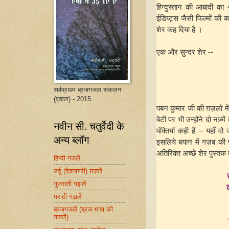
हिन्दुस्तान की आबादी क
ईडिय्ट्स जैसी फिल्मों की 
शेर कह दिया है ।
एक और सुन्दर शेर --
सर्वप्रथम ब्रजगजल संकलन
(एकल) - 2015
पबन कुमार जी की ग़ज़लों में
बेटी पर भी उन्होंने दो नज़
नवीन सी. चतुर्वेदी के
पंक्तियाँ कही हैं – यहाँ वो
अन्य ब्लॉग
इसलिये बयान में गज़ब की
अतिरिक्त अच्छे शेर पुस्तक मे
हिन्दी गजलें
उर्दू (देवनागरी) ग़ज़लें
गुजराती गझलें
मराठी गझलें
ब्रजगजलें (ब्रज भाषा की
गजलें)