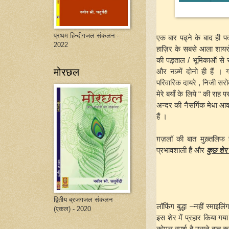
प्रथम हिन्दीगजल संकलन -
एक बार पढ्ने के बाद ही प
2022
हाज़िर के सबसे आला शायर
की पड़्ताल / भूमिकाऑ से स
मोरछल
और नज़्में दोनो ही हैं ।
परिवारिक दायरे , निजी सरो
मेरे बयाँ के लिये “ की राह 
अन्दर की नैसर्गिक मेधा आव
हैं ।
ग़ज़लॉ की बात मुख़्तलिफ 
प्रभावशाली हैं और
कुछ शेर 
द्वितीय ब्रजगजल संकलन
लॉफिंग बुद्धा –नहीं स्माइल
(एकल) - 2020
इस शेर में प्रहार किया गया
कोमल स्पर्श है उसने बात 