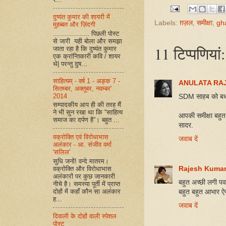
दुष्यंत कुमार की शायरी में
Labels:
ग़ज़ल
,
समीक्षा
,
gh
मुहब्बत और ज़िंदगी
.................. पिछली पोस्ट
से जारी यही बोला और समझा
11 टिप्‍पणियां:
जाता रहा है कि दुष्यंत कुमार
एक क्रांन्तिकारी कवि / शायर
थे| परन्तु दुष...
साहित्यम् - वर्ष 1 - अङ्क 7 -
ANULATA RAJ
सितम्बर, अक्तूबर, नवम्बर'
2014
SDM साहब को बधाई
सम्पादकीय आप ही की तरह मैं
ने भी सुन रखा था कि “साहित्य
आपकी समीक्षा बहुत 
समाज का दर्पण है”। बहुत ...
सादर.
वक्रोक्ति एवं विरोधाभास
जवाब दें
अलंकार - आ. संजीव वर्मा
'सलिल'
सुधि जनों! वन्दे मातरम।
Rajesh Kumar
वक्रोक्ति और विरोधाभास
अलंकारों पर कुछ जानकारी
बहुत अच्छी लगी पव
नीचे है। समस्या पूर्ती में प्राप्त
दोहों में कहाँ कौन सा अलंकार
बहुत बहुत आभार ऐ
ह...
जवाब दें
दिवाली के दोहों वाली स्पेशल
पोस्ट