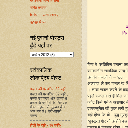
ब्रजभाषा व्यंग्य आलेख
भक्ति काव्यम
विविधम - अन्य रचनाएं
यूट्यूब चैनल
अ
कि 
नई पुरानी पोस्ट्स
ढूँढें यहाँ पर
बिम्ब मे प्रतिबिम्ब बनाना
सर्वकालिक
समकालीन सामजिक सन्दर्भ – 
लोकप्रिय पोस्ट
उनकी गज़लों ने – फूल , त
अल्फाज़ ले कर गज़ल के चिर 
ग़ज़ल की प्रचलित 32 बहरें
। लम्बा सफर करने के बा
ग़ज़ल की प्रचलित 32 बहरें ,
पहले संकलन से ही मिल जा
उनके उदाहरण और तक़तीअ
क्वोट किये गये 4 अशआर ज
ग़ज़ल के प्रेमियों के लिए एक
पोस्ट ग़ज़ल से मुहब्बत होना
एक्स्क्लूसिव की मुहर लगी
आम बात है। शेरो-शायरी
यही होगा कि वो - बुद्ध मुस
पसन्द ...
खूबसूरत शेर तो उन्होंने क
होली के दोहे - २७ कवि-
पुस्तक में इंतज़ार रहेगा ।