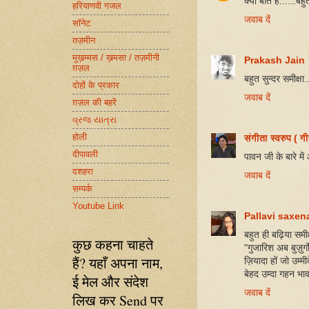
क्या बात है......बहु
हरियाणवी गजल
जवाब दें
सॉनेट
तज़मीन
मुख़म्मस / ख़मसा / तज़मीनी
Prakash Jain
ग़ज़ल
बहुत सुन्दर समीक्ष
दोहों के प्रकार
जवाब दें
ग़ज़ल की बहरें
વ્રજ યાત્રા
होली
संगीता स्वरुप ( ग
दीपावली
पावन जी के बारे मे
दशहरा
जवाब दें
सम्पर्क
Youtube Link
Pallavi saxen
बहुत ही बढ़िया सम
कुछ कहना चाहते
"गुजारिश अब बुज़ुर्
हैं? यहाँ अपना नाम,
ज़ियादा हों जो उम्मीद
बेहद उम्दा गहन भाव
ई मेल और संदेश
जवाब दें
लिख कर Send पर