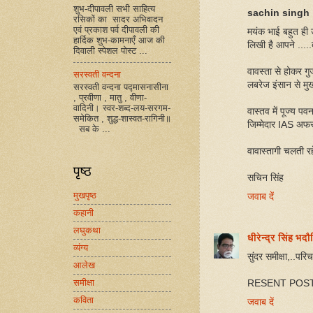
शुभ-दीपावली सभी साहित्य
sachin singh
रसिकों का सादर अभिवादन
एवं प्रकाश पर्व दीपावली की
मयंक भाई बहुत ही उम
हार्दिक शुभ-कामनाएँ आज की
लिखी है आपने .....
दिवाली स्पेशल पोस्ट ...
वावस्ता से होकर गु
सरस्वती वन्दना
लबरेज इंसान से मुख
सरस्वती वन्दना पद्मासनासीना
, प्रवीणा , मातु , वीणा-
वादिनी। स्वर-शब्द-लय-सरगम-
वास्तव में पूज्य प
समेकित , शुद्ध-शास्वत-रागिनी॥
जिम्मेदार IAS अफसर 
सब के ...
वावास्तागी चलती रहे
पृष्ठ
सचिन सिंह
मुखपृष्ठ
जवाब दें
कहानी
लघुकथा
धीरेन्द्र सिंह भद
व्यंग्य
सुंदर समीक्षा,..पर
आलेख
RESENT POS
समीक्षा
कविता
जवाब दें