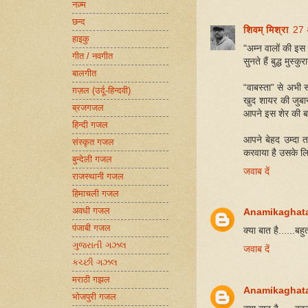
नज़्म
छन्द
शिवम् मिश्रा
27 
हाइकु
"अम्न वालों की इ
गीत / नवगीत
सुनते हैं बुद्ध मुस्कुरा
बालगीत
“वाबस्ता” से अभी र
ग़ज़ल (उर्दू-हिन्दवी)
खुद शायर की जुबान
ब्रजगजल
आपने इस शेर की बाब
हिन्दी गजल
आपने बेहद उम्दा
संस्कृत गजल
करवाया है उसके ल
बुन्देली गजल
जवाब दें
राजस्थानी गजल
हिमाचली गजल
अवधी गजल
Anamikaghat
पंजाबी गजल
क्या बात है......बहु
ગુજરાતી ગઝલ
जवाब दें
કચ્છી ગઝલ
मराठी गझल
Anamikaghat
भोजपुरी गजल