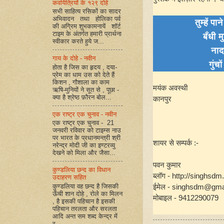
कवयित्रियों के १२९ दोहे
सभी साहित्य रसिकों का सादर
अभिवादन तथा होलिका पर्व
तुम्हें 
की अग्रिम शुभकामनायें शॉर्ट
टाइम के अंतर्गत हमारी प्रार्थना
बँधी म
स्वीकार करते हुये ज...
नाद
गाय के दोहे - नवीन
गुंच
होता है जिस का हृदय , दया-
प्रेम का धाम उस को देते हैं
किशन , गौशाला का काम
मयंक अवस्थी
ऋषि-मुनियों ने सूत से , पूछा -
क्या है श्रेष्ठ फ़ौरन बोल...
कानपुर
एक राष्ट्र एक चुनाव - नवीन
एक राष्ट्र एक चुनाव - 21
जनवरी रविवार को टाइम्स नाउ
पर भारत के प्रधानमन्त्री श्री
शायर से सम्पर्क :-
नरेन्द्र मोदी जी का इण्टरव्यु
देखने को मिला और जैसा...
पवन कुमार
कुण्डलिया छन्द का विधान
ब्लॉग - http://singhsdm
उदाहरण सहित
कुण्डलिया वह छन्द है जिसकी
ईमेल - singhsdm@gma
ऊँची शान दोहे , रोले का मिलन
मोबाइल - 9412290079
, है इसकी पहिचान है इसकी
पहिचान तरलता और सरलता
आदि अन्त सम शब्द केन्द्र में
र...