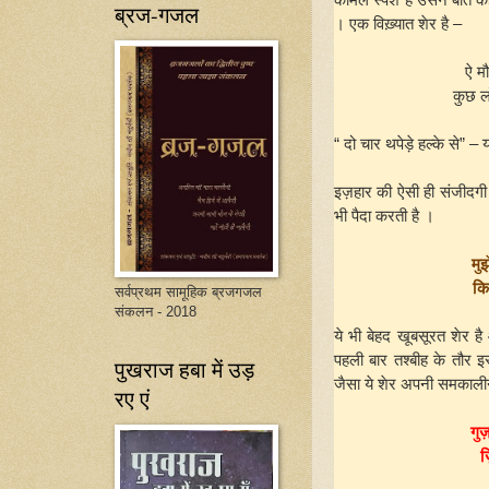
ब्रज-गजल
। एक विख़्यात शेर है –
ऐ मौ
कुछ ल
“ दो चार थपेड़े हल्के से” 
इज़हार की ऐसी ही संजीदगी
भी पैदा करती है ।
मु
कि
सर्वप्रथम सामूहिक ब्रजगजल
संकलन - 2018
ये भी बेहद खूबसूरत शेर है
पहली बार तश्बीह के तौर इ
पुखराज हबा में उड़
जैसा ये शेर अपनी समकालीन
रए एं
गुज
ज