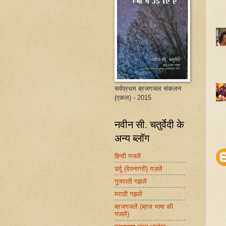
सर्वप्रथम ब्रजगजल संकलन
(एकल) - 2015
नवीन सी. चतुर्वेदी के
अन्य ब्लॉग
हिन्दी गजलें
उर्दू (देवनागरी) ग़ज़लें
गुजराती गझलें
मराठी गझलें
ब्रजगजलें (ब्रज भाषा की
गजलें)