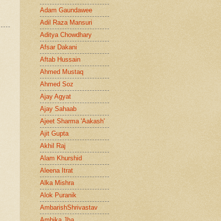
Adam Gaundawee
Adil Raza Mansuri
Aditya Chowdhary
Afsar Dakani
Aftab Hussain
Ahmed Mustaq
Ahmed Soz
Ajay Agyat
Ajay Sahaab
Ajeet Sharma 'Aakash'
Ajit Gupta
Akhil Raj
Alam Khurshid
Aleena Itrat
Alka Mishra
Alok Puranik
AmbarishShrivastav
Ambika Jha