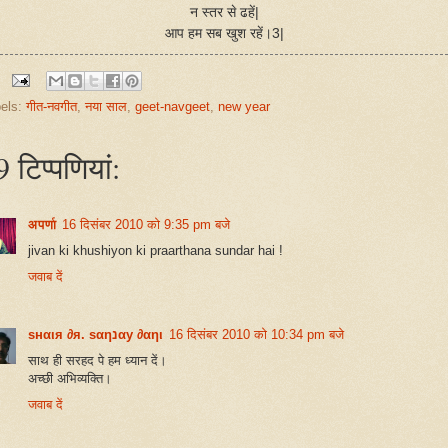
न स्तर से ढहें|
आप हम सब खुश रहें।3|
els:
गीत-नवगीत
,
नया साल
,
geet-navgeet
,
new year
 टिप्‍पणियां:
अपर्णा
16 दिसंबर 2010 को 9:35 pm बजे
jivan ki khushiyon ki praarthana sundar hai !
जवाब दें
ѕнαιя ∂я. ѕαηנαу ∂αηι
16 दिसंबर 2010 को 10:34 pm बजे
साथ ही सरहद पे हम ध्यान दें।
अच्छी अभिव्यक्ति।
जवाब दें