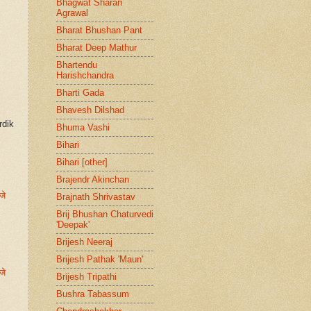
Bhagwat Sharan
Agrawal
Bharat Bhushan Pant
Bharat Deep Mathur
Bhartendu
Harishchandra
Bharti Gada
Bhavesh Dilshad
dik
Bhuma Vashi
Bihari
Bihari [other]
Brajendr Akinchan
जे
Brajnath Shrivastav
Brij Bhushan Chaturvedi
'Deepak'
Brijesh Neeraj
Brijesh Pathak 'Maun'
जे
Brijesh Tripathi
Bushra Tabassum