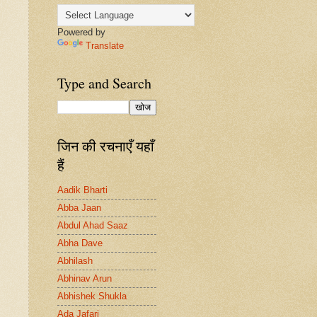
Powered by
Translate
Type and Search
जिन की रचनाएँ यहाँ
हैं
Aadik Bharti
Abba Jaan
Abdul Ahad Saaz
Abha Dave
Abhilash
Abhinav Arun
Abhishek Shukla
Ada Jafari