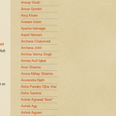
Anoop Shukl
Ansar Qumbri
Anuj Khare
Anware Islam
Aparna hatnagar
Aqeel Nomani
Archana Chaturvedi
बजे
Archana Johri
मिली
Archna Verma Singh
Arman Asif Iqbal
Arun Sharma
Aruna Abhay Sharma
Arunendra Nath
ने का
Asha Pandey Ojha 'sha'
Asha Saxena
Ashok Agrawal 'Noor"
Ashok Agy
Ashok Agyani