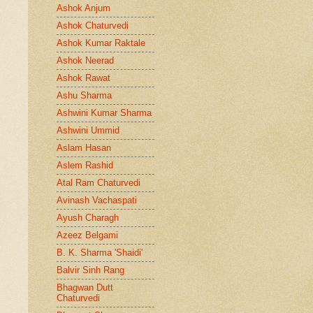
Ashok Anjum
Ashok Chaturvedi
Ashok Kumar Raktale
Ashok Neerad
Ashok Rawat
Ashu Sharma
Ashwini Kumar Sharma
Ashwini Ummid
Aslam Hasan
Aslem Rashid
Atal Ram Chaturvedi
Avinash Vachaspati
Ayush Charagh
Azeez Belgami
B. K. Sharma 'Shaidi'
Balvir Sinh Rang
Bhagwan Dutt
Chaturvedi