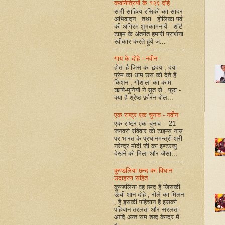
कवयित्रियों के १२९ दोहे
सभी साहित्य रसिकों का सादर
अभिवादन तथा होलिका पर्व
की अग्रिम शुभकामनायें शॉर्ट
टाइम के अंतर्गत हमारी प्रार्थना
स्वीकार करते हुये ज...
गाय के दोहे - नवीन
होता है जिस का हृदय , दया-
प्रेम का धाम उस को देते हैं
किशन , गौशाला का काम
ऋषि-मुनियों ने सूत से , पूछा -
क्या है श्रेष्ठ फ़ौरन बोल...
एक राष्ट्र एक चुनाव - नवीन
एक राष्ट्र एक चुनाव - 21
जनवरी रविवार को टाइम्स नाउ
पर भारत के प्रधानमन्त्री श्री
नरेन्द्र मोदी जी का इण्टरव्यु
देखने को मिला और जैसा...
कुण्डलिया छन्द का विधान
उदाहरण सहित
कुण्डलिया वह छन्द है जिसकी
ऊँची शान दोहे , रोले का मिलन
, है इसकी पहिचान है इसकी
पहिचान तरलता और सरलता
आदि अन्त सम शब्द केन्द्र में
र...