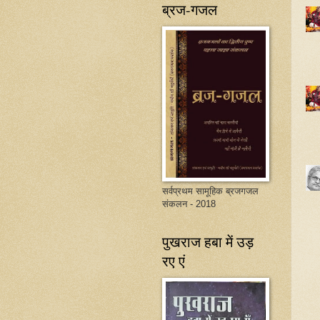
ब्रज-गजल
सर्वप्रथम सामूहिक ब्रजगजल
संकलन - 2018
पुखराज हबा में उड़
रए एं