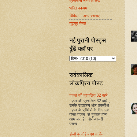
ब्रजभाषा व्यंग्य आलेख
भक्ति काव्यम
विविधम - अन्य रचनाएं
यूट्यूब चैनल
नई पुरानी पोस्ट्स
ढूँढें यहाँ पर
सर्वकालिक
लोकप्रिय पोस्ट
ग़ज़ल की प्रचलित 32 बहरें
ग़ज़ल की प्रचलित 32 बहरें ,
उनके उदाहरण और तक़तीअ
ग़ज़ल के प्रेमियों के लिए एक
पोस्ट ग़ज़ल से मुहब्बत होना
आम बात है। शेरो-शायरी
पसन्द ...
होली के दोहे - २७ कवि-