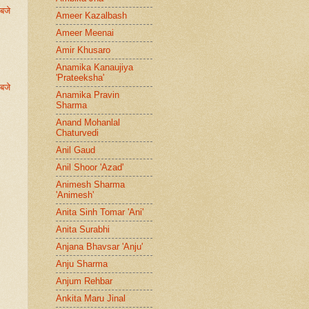
बजे
Ameer Kazalbash
Ameer Meenai
Amir Khusaro
Anamika Kanaujiya
'Prateeksha'
बजे
Anamika Pravin
Sharma
Anand Mohanlal
Chaturvedi
Anil Gaud
Anil Shoor 'Azad'
Animesh Sharma
'Animesh'
Anita Sinh Tomar 'Ani'
Anita Surabhi
Anjana Bhavsar 'Anju'
Anju Sharma
Anjum Rehbar
Ankita Maru Jinal