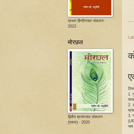
प्रथम हिन्दीगजल संकलन -
2022
Lab
मोरछल
क
एक
टिप्
1. 
साथ
2. 
प्रक
3. 
द्वितीय ब्रजगजल संकलन
(UR
(एकल) - 2020
नाम