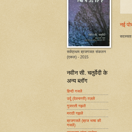
नई पो
सदस्यता 
सर्वप्रथम ब्रजगजल संकलन
(एकल) - 2015
नवीन सी. चतुर्वेदी के
अन्य ब्लॉग
हिन्दी गजलें
उर्दू (देवनागरी) ग़ज़लें
गुजराती गझलें
मराठी गझलें
ब्रजगजलें (ब्रज भाषा की
गजलें)