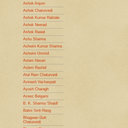
Ashok Anjum
Ashok Chaturvedi
Ashok Kumar Raktale
Ashok Neerad
Ashok Rawat
Ashu Sharma
Ashwini Kumar Sharma
Ashwini Ummid
Aslam Hasan
Aslem Rashid
Atal Ram Chaturvedi
Avinash Vachaspati
Ayush Charagh
Azeez Belgami
B. K. Sharma 'Shaidi'
Balvir Sinh Rang
Bhagwan Dutt
Chaturvedi