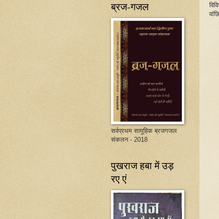
ब्रज-गजल
विव
वांछ
सर्वप्रथम सामूहिक ब्रजगजल
संकलन - 2018
पुखराज हबा में उड़
रए एं