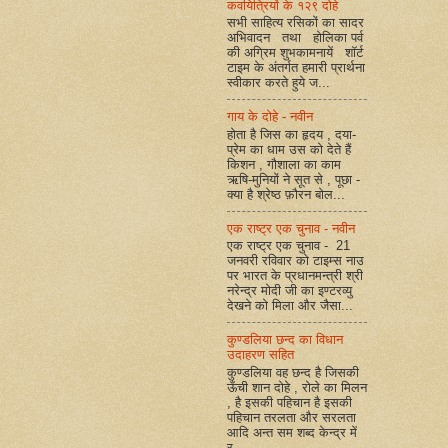
कवयित्रियों के १२९ दोहे
सभी साहित्य रसिकों का सादर
अभिवादन तथा होलिका पर्व
की अग्रिम शुभकामनायें शॉर्ट
टाइम के अंतर्गत हमारी प्रार्थना
स्वीकार करते हुये ज...
गाय के दोहे - नवीन
होता है जिस का हृदय , दया-
प्रेम का धाम उस को देते हैं
किशन , गौशाला का काम
ऋषि-मुनियों ने सूत से , पूछा -
क्या है श्रेष्ठ फ़ौरन बोल...
एक राष्ट्र एक चुनाव - नवीन
एक राष्ट्र एक चुनाव - 21
जनवरी रविवार को टाइम्स नाउ
पर भारत के प्रधानमन्त्री श्री
नरेन्द्र मोदी जी का इण्टरव्यु
देखने को मिला और जैसा...
कुण्डलिया छन्द का विधान
उदाहरण सहित
कुण्डलिया वह छन्द है जिसकी
ऊँची शान दोहे , रोले का मिलन
, है इसकी पहिचान है इसकी
पहिचान तरलता और सरलता
आदि अन्त सम शब्द केन्द्र में
र...