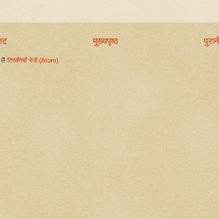
स्ट
मुख्यपृष्ठ
पुरान
लें
टिप्पणियाँ भेजें (Atom)