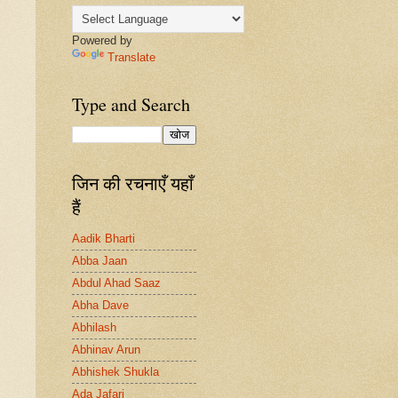
Powered by
Translate
Type and Search
जिन की रचनाएँ यहाँ
हैं
Aadik Bharti
Abba Jaan
Abdul Ahad Saaz
Abha Dave
Abhilash
Abhinav Arun
Abhishek Shukla
Ada Jafari