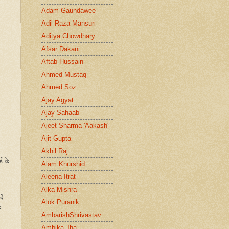
Adam Gaundawee
Adil Raza Mansuri
Aditya Chowdhary
Afsar Dakani
Aftab Hussain
Ahmed Mustaq
Ahmed Soz
Ajay Agyat
Ajay Sahaab
Ajeet Sharma 'Aakash'
Ajit Gupta
Akhil Raj
ड के
Alam Khurshid
Aleena Itrat
Alka Mishra
ें
Alok Puranik
े
AmbarishShrivastav
Ambika Jha