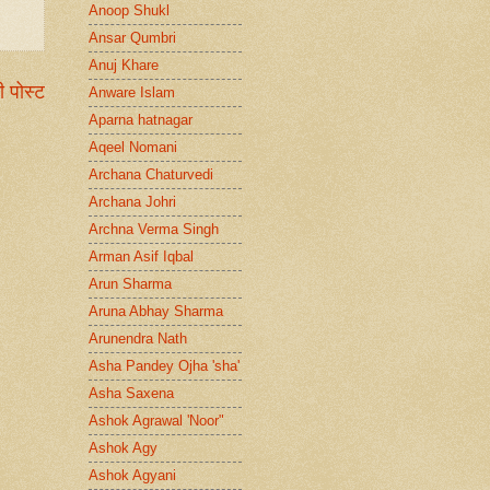
Anoop Shukl
Ansar Qumbri
Anuj Khare
ी पोस्ट
Anware Islam
Aparna hatnagar
Aqeel Nomani
Archana Chaturvedi
Archana Johri
Archna Verma Singh
Arman Asif Iqbal
Arun Sharma
Aruna Abhay Sharma
Arunendra Nath
Asha Pandey Ojha 'sha'
Asha Saxena
Ashok Agrawal 'Noor"
Ashok Agy
Ashok Agyani