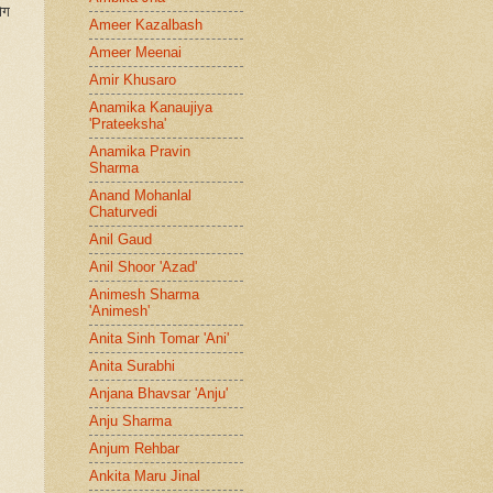
ोग
Ameer Kazalbash
Ameer Meenai
Amir Khusaro
Anamika Kanaujiya
'Prateeksha'
Anamika Pravin
Sharma
Anand Mohanlal
Chaturvedi
Anil Gaud
Anil Shoor 'Azad'
Animesh Sharma
'Animesh'
Anita Sinh Tomar 'Ani'
Anita Surabhi
Anjana Bhavsar 'Anju'
Anju Sharma
Anjum Rehbar
Ankita Maru Jinal