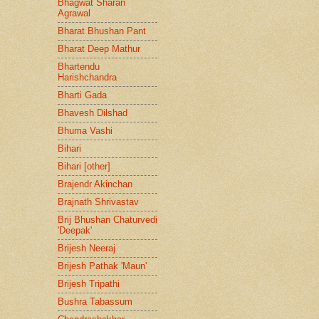
Bhagwat Sharan
Agrawal
Bharat Bhushan Pant
Bharat Deep Mathur
Bhartendu
Harishchandra
Bharti Gada
Bhavesh Dilshad
Bhuma Vashi
Bihari
Bihari [other]
Brajendr Akinchan
Brajnath Shrivastav
Brij Bhushan Chaturvedi
'Deepak'
Brijesh Neeraj
Brijesh Pathak 'Maun'
Brijesh Tripathi
Bushra Tabassum