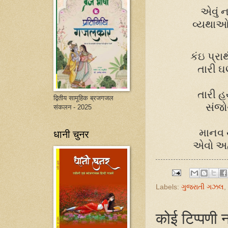
એવું
ન
વ્યથા
કંઇ
પ્રા
તારી
ઘ
તારી
હ
द्वितीय सामूहिक ब्रजगजल
સંજ
संकलन - 2025
માનવ
धानी चुनर
એવો
અ
Labels:
ગુજરાતી ગઝલ
,
कोई टिप्पणी न