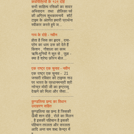
कवयित्रियों के १२९ दोहे
सभी साहित्य रसिकों का सादर
अभिवादन तथा होलिका पर्व
की अग्रिम शुभकामनायें शॉर्ट
टाइम के अंतर्गत हमारी प्रार्थना
स्वीकार करते हुये ज...
गाय के दोहे - नवीन
होता है जिस का हृदय , दया-
प्रेम का धाम उस को देते हैं
किशन , गौशाला का काम
ऋषि-मुनियों ने सूत से , पूछा -
क्या है श्रेष्ठ फ़ौरन बोल...
एक राष्ट्र एक चुनाव - नवीन
एक राष्ट्र एक चुनाव - 21
जनवरी रविवार को टाइम्स नाउ
पर भारत के प्रधानमन्त्री श्री
नरेन्द्र मोदी जी का इण्टरव्यु
देखने को मिला और जैसा...
कुण्डलिया छन्द का विधान
उदाहरण सहित
कुण्डलिया वह छन्द है जिसकी
ऊँची शान दोहे , रोले का मिलन
, है इसकी पहिचान है इसकी
पहिचान तरलता और सरलता
आदि अन्त सम शब्द केन्द्र में
र...