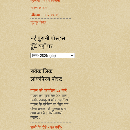
ब्रजभाषा व्यंग्य आलेख
भक्ति काव्यम
विविधम - अन्य रचनाएं
यूट्यूब चैनल
नई पुरानी पोस्ट्स
ढूँढें यहाँ पर
सर्वकालिक
लोकप्रिय पोस्ट
ग़ज़ल की प्रचलित 32 बहरें
ग़ज़ल की प्रचलित 32 बहरें ,
उनके उदाहरण और तक़तीअ
ग़ज़ल के प्रेमियों के लिए एक
पोस्ट ग़ज़ल से मुहब्बत होना
आम बात है। शेरो-शायरी
पसन्द ...
होली के दोहे - २७ कवि-