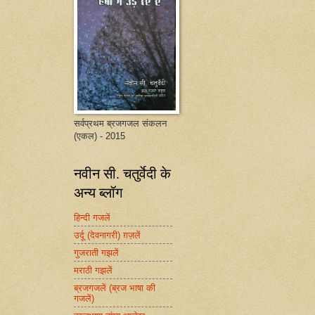
सर्वप्रथम ब्रजगजल संकलन
(एकल) - 2015
नवीन सी. चतुर्वेदी के
अन्य ब्लॉग
हिन्दी गजलें
उर्दू (देवनागरी) ग़ज़लें
गुजराती गझलें
मराठी गझलें
ब्रजगजलें (ब्रज भाषा की
गजलें)