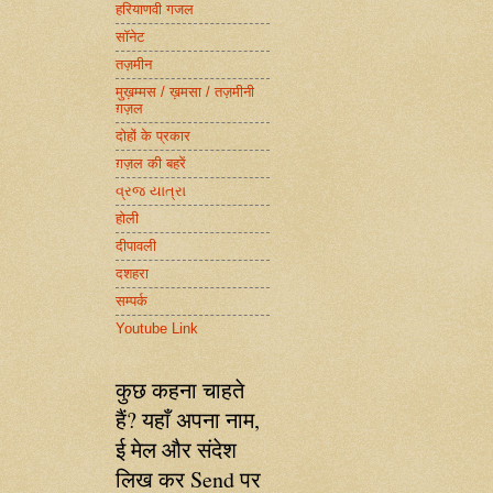
हरियाणवी गजल
सॉनेट
तज़मीन
मुख़म्मस / ख़मसा / तज़मीनी
ग़ज़ल
दोहों के प्रकार
ग़ज़ल की बहरें
વ્રજ યાત્રા
होली
दीपावली
दशहरा
सम्पर्क
Youtube Link
कुछ कहना चाहते
हैं? यहाँ अपना नाम,
ई मेल और संदेश
लिख कर Send पर