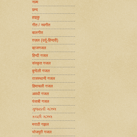
नज़्म
छन्द
हाइकु
गीत / नवगीत
बालगीत
ग़ज़ल (उर्दू-हिन्दवी)
ब्रजगजल
हिन्दी गजल
संस्कृत गजल
बुन्देली गजल
राजस्थानी गजल
हिमाचली गजल
अवधी गजल
पंजाबी गजल
ગુજરાતી ગઝલ
કચ્છી ગઝલ
मराठी गझल
भोजपुरी गजल