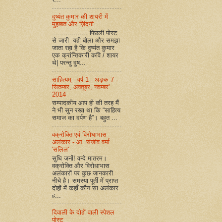
दुष्यंत कुमार की शायरी में
मुहब्बत और ज़िंदगी
.................. पिछली पोस्ट
से जारी यही बोला और समझा
जाता रहा है कि दुष्यंत कुमार
एक क्रांन्तिकारी कवि / शायर
थे| परन्तु दुष...
साहित्यम् - वर्ष 1 - अङ्क 7 -
सितम्बर, अक्तूबर, नवम्बर'
2014
सम्पादकीय आप ही की तरह मैं
ने भी सुन रखा था कि “साहित्य
समाज का दर्पण है”। बहुत ...
वक्रोक्ति एवं विरोधाभास
अलंकार - आ. संजीव वर्मा
'सलिल'
सुधि जनों! वन्दे मातरम।
वक्रोक्ति और विरोधाभास
अलंकारों पर कुछ जानकारी
नीचे है। समस्या पूर्ती में प्राप्त
दोहों में कहाँ कौन सा अलंकार
ह...
दिवाली के दोहों वाली स्पेशल
पोस्ट