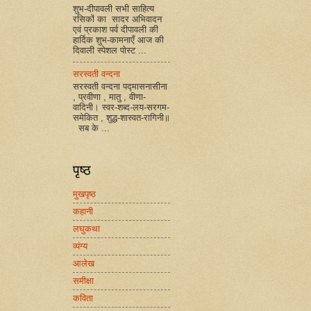
शुभ-दीपावली सभी साहित्य
रसिकों का सादर अभिवादन
एवं प्रकाश पर्व दीपावली की
हार्दिक शुभ-कामनाएँ आज की
दिवाली स्पेशल पोस्ट ...
सरस्वती वन्दना
सरस्वती वन्दना पद्मासनासीना
, प्रवीणा , मातु , वीणा-
वादिनी। स्वर-शब्द-लय-सरगम-
समेकित , शुद्ध-शास्वत-रागिनी॥
सब के ...
पृष्ठ
मुखपृष्ठ
कहानी
लघुकथा
व्यंग्य
आलेख
समीक्षा
कविता