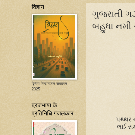
विहान
ગુજરાતી ગઝ
બહુધા નમી ગ
द्वितीय हिन्दीगजल संकलन -
2025
ब्रजभाषा के
प्रतिनिधि गजलकार
પથ્થર
લઈ
રા