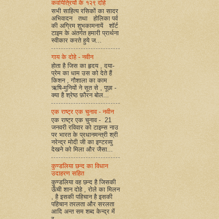
कवयित्रियों के १२९ दोहे
सभी साहित्य रसिकों का सादर
अभिवादन तथा होलिका पर्व
की अग्रिम शुभकामनायें शॉर्ट
टाइम के अंतर्गत हमारी प्रार्थना
स्वीकार करते हुये ज...
गाय के दोहे - नवीन
होता है जिस का हृदय , दया-
प्रेम का धाम उस को देते हैं
किशन , गौशाला का काम
ऋषि-मुनियों ने सूत से , पूछा -
क्या है श्रेष्ठ फ़ौरन बोल...
एक राष्ट्र एक चुनाव - नवीन
एक राष्ट्र एक चुनाव - 21
जनवरी रविवार को टाइम्स नाउ
पर भारत के प्रधानमन्त्री श्री
नरेन्द्र मोदी जी का इण्टरव्यु
देखने को मिला और जैसा...
कुण्डलिया छन्द का विधान
उदाहरण सहित
कुण्डलिया वह छन्द है जिसकी
ऊँची शान दोहे , रोले का मिलन
, है इसकी पहिचान है इसकी
पहिचान तरलता और सरलता
आदि अन्त सम शब्द केन्द्र में
र...