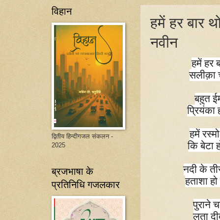
विहान
हमें हर बार थ
नवीन
हमें हर 
सलीक़ा च
बहुत ई
प्रियंका
हमें रस्
द्वितीय हिन्दीगजल संकलन -
कि बेटा 
2025
नदी के ती
ब्रजभाषा के
हताशा हो 
प्रतिनिधि गजलकार
पुराने
लता दीद