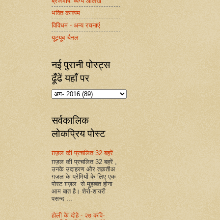
ब्रजभाषा व्यंग्य आलेख
भक्ति काव्यम
विविधम - अन्य रचनाएं
यूट्यूब चैनल
नई पुरानी पोस्ट्स
ढूँढें यहाँ पर
सर्वकालिक
लोकप्रिय पोस्ट
ग़ज़ल की प्रचलित 32 बहरें
ग़ज़ल की प्रचलित 32 बहरें ,
उनके उदाहरण और तक़तीअ
ग़ज़ल के प्रेमियों के लिए एक
पोस्ट ग़ज़ल से मुहब्बत होना
आम बात है। शेरो-शायरी
पसन्द ...
होली के दोहे - २७ कवि-