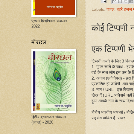
Labels:
ग़ज़ल
,
बहरे हजज म
प्रथम हिन्दीगजल संकलन -
कोई टिप्पणी न
2022
मोरछल
एक टिप्पणी भेज
टिप्पणी करने के लिए 3 विकल्प 
1. गूगल खाते के साथ - इसक
वर्ड के साथ लॉग इन कर के ट
2. अनाम (एनोनिमस) - इस व
प्रकाशित हो जायेगी. आप चाहें
3. नाम / URL - इस विकल्प
लिख दें (URL अनिवार्य नहीं
हुआ आपके नाम के साथ दिखा
विविध भारतीय भाषाओं / बोलिय
द्वितीय ब्रजगजल संकलन
सहयोग वांछित है. सादर.
(एकल) - 2020