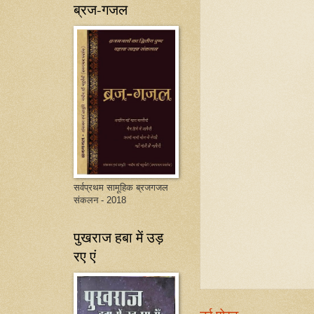
ब्रज-गजल
सर्वप्रथम सामूहिक ब्रजगजल
संकलन - 2018
पुखराज हबा में उड़
रए एं