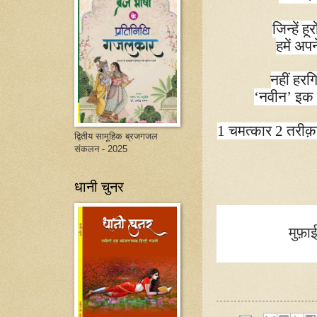
जिन्हें ह
हमें अपन
नहीं हरग
‘
नवीन’ इक 
1
चमत्कार
2
तरीक़
द्वितीय सामूहिक ब्रजगजल
संकलन - 2025
धानी चुनर
मुफ़ा