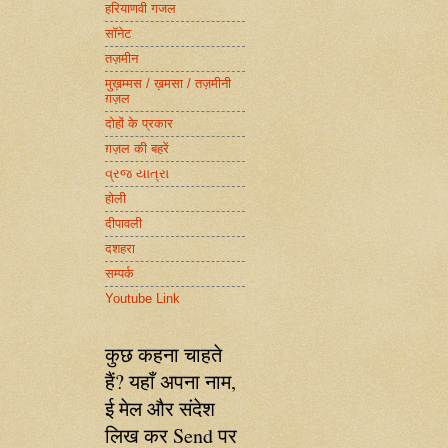
हरियाणवी गजल
सॉनेट
तज़मीन
मुख़म्मस / ख़मसा / तज़मीनी
ग़ज़ल
दोहों के प्रकार
ग़ज़ल की बहरें
વ્રજ યાત્રા
होली
दीपावली
दशहरा
सम्पर्क
Youtube Link
कुछ कहना चाहते
हैं? यहाँ अपना नाम,
ई मेल और संदेश
लिख कर Send पर