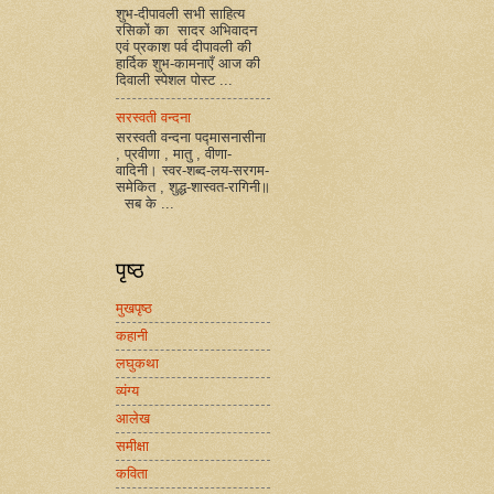
शुभ-दीपावली सभी साहित्य
रसिकों का सादर अभिवादन
एवं प्रकाश पर्व दीपावली की
हार्दिक शुभ-कामनाएँ आज की
दिवाली स्पेशल पोस्ट ...
सरस्वती वन्दना
सरस्वती वन्दना पद्मासनासीना
, प्रवीणा , मातु , वीणा-
वादिनी। स्वर-शब्द-लय-सरगम-
समेकित , शुद्ध-शास्वत-रागिनी॥
सब के ...
पृष्ठ
मुखपृष्ठ
कहानी
लघुकथा
व्यंग्य
आलेख
समीक्षा
कविता