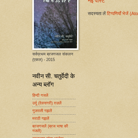
नई पोस्ट
सदस्यता लें
टिप्पणियाँ भेजें (A
सर्वप्रथम ब्रजगजल संकलन
(एकल) - 2015
नवीन सी. चतुर्वेदी के
अन्य ब्लॉग
हिन्दी गजलें
उर्दू (देवनागरी) ग़ज़लें
गुजराती गझलें
मराठी गझलें
ब्रजगजलें (ब्रज भाषा की
गजलें)