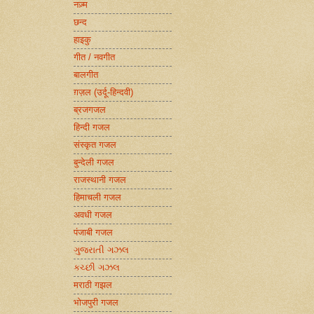
नज़्म
छन्द
हाइकु
गीत / नवगीत
बालगीत
ग़ज़ल (उर्दू-हिन्दवी)
ब्रजगजल
हिन्दी गजल
संस्कृत गजल
बुन्देली गजल
राजस्थानी गजल
हिमाचली गजल
अवधी गजल
पंजाबी गजल
ગુજરાતી ગઝલ
કચ્છી ગઝલ
मराठी गझल
भोजपुरी गजल