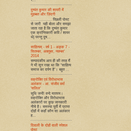
दुष्यंत कुमार की शायरी में
मुहब्बत और ज़िंदगी
.................. पिछली पोस्ट
से जारी यही बोला और समझा
जाता रहा है कि दुष्यंत कुमार
एक क्रांन्तिकारी कवि / शायर
थे| परन्तु दुष...
साहित्यम् - वर्ष 1 - अङ्क 7 -
सितम्बर, अक्तूबर, नवम्बर'
2014
सम्पादकीय आप ही की तरह मैं
ने भी सुन रखा था कि “साहित्य
समाज का दर्पण है”। बहुत ...
वक्रोक्ति एवं विरोधाभास
अलंकार - आ. संजीव वर्मा
'सलिल'
सुधि जनों! वन्दे मातरम।
वक्रोक्ति और विरोधाभास
अलंकारों पर कुछ जानकारी
नीचे है। समस्या पूर्ती में प्राप्त
दोहों में कहाँ कौन सा अलंकार
ह...
दिवाली के दोहों वाली स्पेशल
पोस्ट