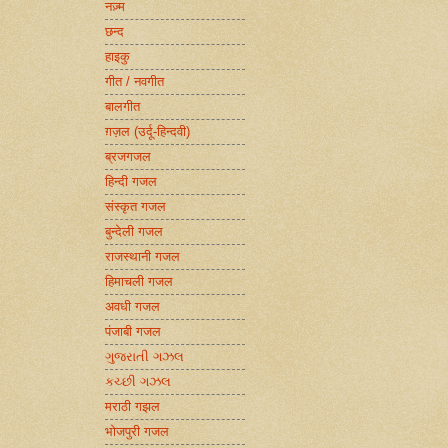
नज़्म
छन्द
हाइकु
गीत / नवगीत
बालगीत
ग़ज़ल (उर्दू-हिन्दवी)
ब्रजगजल
हिन्दी गजल
संस्कृत गजल
बुन्देली गजल
राजस्थानी गजल
हिमाचली गजल
अवधी गजल
पंजाबी गजल
ગુજરાતી ગઝલ
કચ્છી ગઝલ
मराठी गझल
भोजपुरी गजल