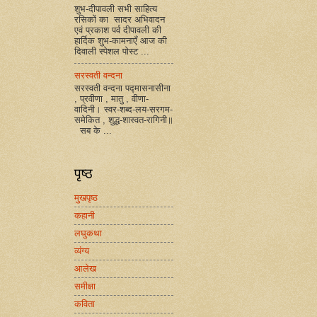
शुभ-दीपावली सभी साहित्य
रसिकों का सादर अभिवादन
एवं प्रकाश पर्व दीपावली की
हार्दिक शुभ-कामनाएँ आज की
दिवाली स्पेशल पोस्ट ...
सरस्वती वन्दना
सरस्वती वन्दना पद्मासनासीना
, प्रवीणा , मातु , वीणा-
वादिनी। स्वर-शब्द-लय-सरगम-
समेकित , शुद्ध-शास्वत-रागिनी॥
सब के ...
पृष्ठ
मुखपृष्ठ
कहानी
लघुकथा
व्यंग्य
आलेख
समीक्षा
कविता