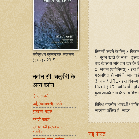
टिप्पणी करने के लिए 3 विकल्प 
सर्वप्रथम ब्रजगजल संकलन
1. गूगल खाते के साथ - इसक
(एकल) - 2015
वर्ड के साथ लॉग इन कर के ट
2. अनाम (एनोनिमस) - इस व
नवीन सी. चतुर्वेदी के
प्रकाशित हो जायेगी. आप चाहें
3. नाम / URL - इस विकल्प
अन्य ब्लॉग
लिख दें (URL अनिवार्य नहीं
हुआ आपके नाम के साथ दिखा
हिन्दी गजलें
उर्दू (देवनागरी) ग़ज़लें
विविध भारतीय भाषाओं / बोलिय
सहयोग वांछित है. सादर.
गुजराती गझलें
मराठी गझलें
ब्रजगजलें (ब्रज भाषा की
गजलें)
नई पोस्ट