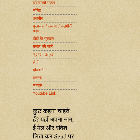
हरियाणवी गजल
सॉनेट
तज़मीन
मुख़म्मस / ख़मसा / तज़मीनी
ग़ज़ल
दोहों के प्रकार
ग़ज़ल की बहरें
વ્રજ યાત્રા
होली
दीपावली
दशहरा
सम्पर्क
Youtube Link
कुछ कहना चाहते
हैं? यहाँ अपना नाम,
ई मेल और संदेश
लिख कर Send पर