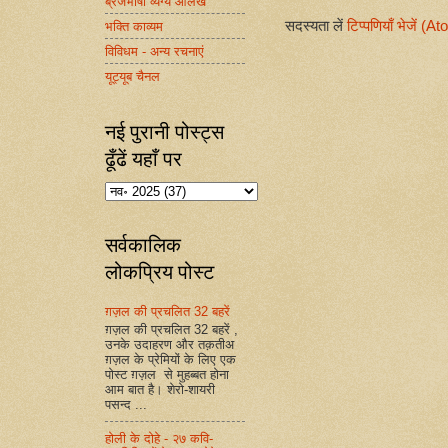
ब्रजभाषा व्यंग्य आलेख
सदस्यता लें
टिप्पणियाँ भेजें (A
भक्ति काव्यम
विविधम - अन्य रचनाएं
यूट्यूब चैनल
नई पुरानी पोस्ट्स
ढूँढें यहाँ पर
सर्वकालिक
लोकप्रिय पोस्ट
ग़ज़ल की प्रचलित 32 बहरें
ग़ज़ल की प्रचलित 32 बहरें ,
उनके उदाहरण और तक़तीअ
ग़ज़ल के प्रेमियों के लिए एक
पोस्ट ग़ज़ल से मुहब्बत होना
आम बात है। शेरो-शायरी
पसन्द ...
होली के दोहे - २७ कवि-