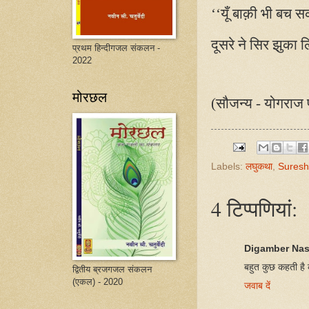
‘‘यूँ बाक़ी भी बच 
दूसरे ने सिर झुका 
प्रथम हिन्दीगजल संकलन -
2022
मोरछल
(सौजन्य - योगराज 
Labels:
लघुकथा
,
Suresh
4 टिप्‍पणियां:
Digamber Na
बहुत कुछ कहती है
द्वितीय ब्रजगजल संकलन
(एकल) - 2020
जवाब दें