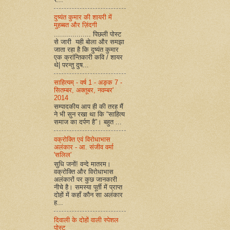
दुष्यंत कुमार की शायरी में
मुहब्बत और ज़िंदगी
.................. पिछली पोस्ट
से जारी यही बोला और समझा
जाता रहा है कि दुष्यंत कुमार
एक क्रांन्तिकारी कवि / शायर
थे| परन्तु दुष...
साहित्यम् - वर्ष 1 - अङ्क 7 -
सितम्बर, अक्तूबर, नवम्बर'
2014
सम्पादकीय आप ही की तरह मैं
ने भी सुन रखा था कि “साहित्य
समाज का दर्पण है”। बहुत ...
वक्रोक्ति एवं विरोधाभास
अलंकार - आ. संजीव वर्मा
'सलिल'
सुधि जनों! वन्दे मातरम।
वक्रोक्ति और विरोधाभास
अलंकारों पर कुछ जानकारी
नीचे है। समस्या पूर्ती में प्राप्त
दोहों में कहाँ कौन सा अलंकार
ह...
दिवाली के दोहों वाली स्पेशल
पोस्ट