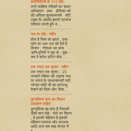
कवयित्रियों के १२९ दोहे
सभी साहित्य रसिकों का सादर
अभिवादन तथा होलिका पर्व
की अग्रिम शुभकामनायें शॉर्ट
टाइम के अंतर्गत हमारी प्रार्थना
स्वीकार करते हुये ज...
गाय के दोहे - नवीन
होता है जिस का हृदय , दया-
प्रेम का धाम उस को देते हैं
किशन , गौशाला का काम
ऋषि-मुनियों ने सूत से , पूछा -
क्या है श्रेष्ठ फ़ौरन बोल...
एक राष्ट्र एक चुनाव - नवीन
एक राष्ट्र एक चुनाव - 21
जनवरी रविवार को टाइम्स नाउ
पर भारत के प्रधानमन्त्री श्री
नरेन्द्र मोदी जी का इण्टरव्यु
देखने को मिला और जैसा...
कुण्डलिया छन्द का विधान
उदाहरण सहित
कुण्डलिया वह छन्द है जिसकी
ऊँची शान दोहे , रोले का मिलन
, है इसकी पहिचान है इसकी
पहिचान तरलता और सरलता
आदि अन्त सम शब्द केन्द्र में
र...