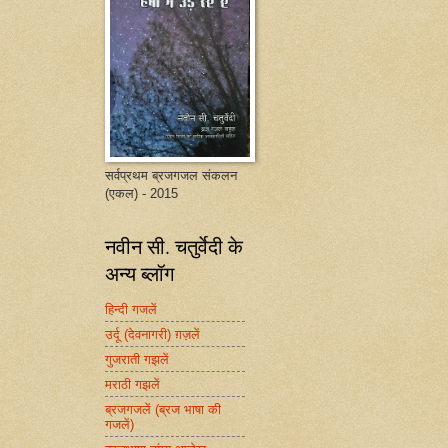
सर्वप्रथम ब्रजगजल संकलन
(एकल) - 2015
नवीन सी. चतुर्वेदी के
अन्य ब्लॉग
हिन्दी गजलें
उर्दू (देवनागरी) ग़ज़लें
गुजराती गझलें
मराठी गझलें
ब्रजगजलें (ब्रज भाषा की
गजलें)