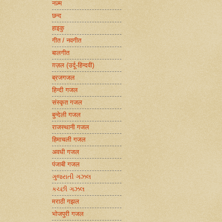
नज़्म
छन्द
हाइकु
गीत / नवगीत
बालगीत
ग़ज़ल (उर्दू-हिन्दवी)
ब्रजगजल
हिन्दी गजल
संस्कृत गजल
बुन्देली गजल
राजस्थानी गजल
हिमाचली गजल
अवधी गजल
पंजाबी गजल
ગુજરાતી ગઝલ
કચ્છી ગઝલ
मराठी गझल
भोजपुरी गजल