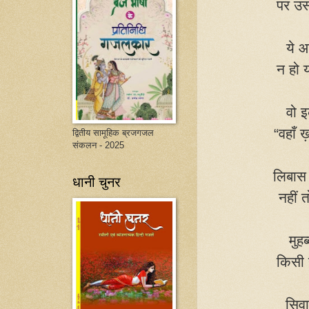
पर उस
ये आ
न हो 
वो इ
“
वहाँ 
द्वितीय सामूहिक ब्रजगजल
संकलन - 2025
लिबास
धानी चुनर
नहीं 
मुह
किसी 
सिवा