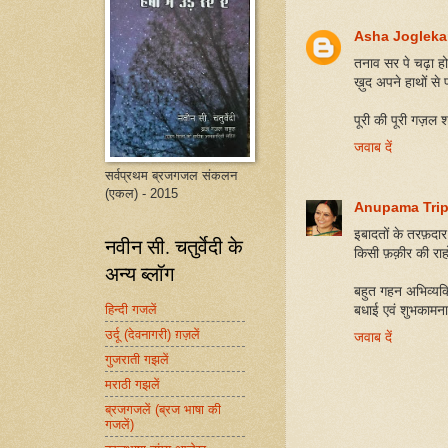
Asha Jogleka
तनाव सर पे चढ़ा हो
ख़ुद अपने हाथों स
पूरी की पूरी गज़ल 
जवाब दें
सर्वप्रथम ब्रजगजल संकलन
(एकल) - 2015
Anupama Trip
इबादतों के तरफ़दार
नवीन सी. चतुर्वेदी के
किसी फ़क़ीर की राहो
अन्य ब्लॉग
बहुत गहन अभिव्यक्त
हिन्दी गजलें
बधाई एवं शुभकामनाये
उर्दू (देवनागरी) ग़ज़लें
जवाब दें
गुजराती गझलें
मराठी गझलें
ब्रजगजलें (ब्रज भाषा की
गजलें)