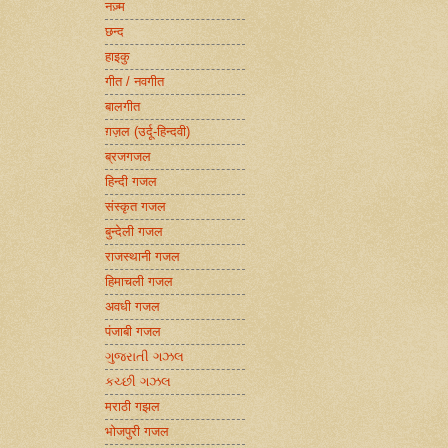
नज़्म
छन्द
हाइकु
गीत / नवगीत
बालगीत
ग़ज़ल (उर्दू-हिन्दवी)
ब्रजगजल
हिन्दी गजल
संस्कृत गजल
बुन्देली गजल
राजस्थानी गजल
हिमाचली गजल
अवधी गजल
पंजाबी गजल
ગુજરાતી ગઝલ
કચ્છી ગઝલ
मराठी गझल
भोजपुरी गजल