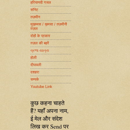
हरियाणवी गजल
सॉनेट
तज़मीन
मुख़म्मस / ख़मसा / तज़मीनी
ग़ज़ल
दोहों के प्रकार
ग़ज़ल की बहरें
વ્રજ યાત્રા
होली
दीपावली
दशहरा
सम्पर्क
Youtube Link
कुछ कहना चाहते
हैं? यहाँ अपना नाम,
ई मेल और संदेश
लिख कर Send पर