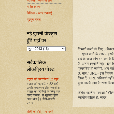
ब्रजभाषा व्यंग्य आलेख
भक्ति काव्यम
विविधम - अन्य रचनाएं
यूट्यूब चैनल
नई पुरानी पोस्ट्स
ढूँढें यहाँ पर
टिप्पणी करने के लिए 3 विकल्प 
1. गूगल खाते के साथ - इसक
वर्ड के साथ लॉग इन कर के ट
सर्वकालिक
2. अनाम (एनोनिमस) - इस व
लोकप्रिय पोस्ट
प्रकाशित हो जायेगी. आप चाहें
3. नाम / URL - इस विकल्प
लिख दें (URL अनिवार्य नहीं
ग़ज़ल की प्रचलित 32 बहरें
हुआ आपके नाम के साथ दिखा
ग़ज़ल की प्रचलित 32 बहरें ,
उनके उदाहरण और तक़तीअ
ग़ज़ल के प्रेमियों के लिए एक
विविध भारतीय भाषाओं / बोलिय
पोस्ट ग़ज़ल से मुहब्बत होना
सहयोग वांछित है. सादर.
आम बात है। शेरो-शायरी
पसन्द ...
होली के दोहे - २७ कवि-