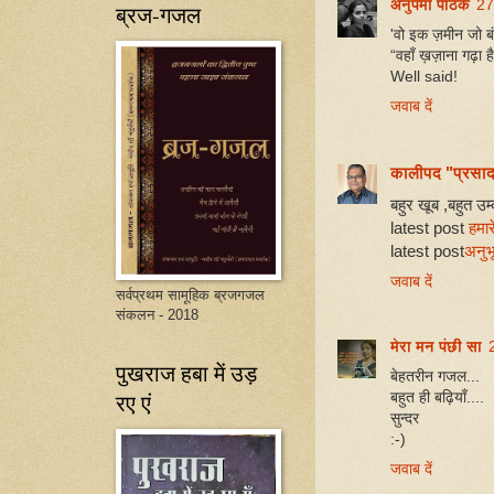
अनुपमा पाठक
27
ब्रज-गजल
'वो इक ज़मीन जो बंज
“वहाँ ख़ज़ाना गढ़ा
Well said!
जवाब दें
कालीपद "प्रसा
बहुर खूब ,बहुत उ
latest post
हमार
latest post
अनुभू
जवाब दें
सर्वप्रथम सामूहिक ब्रजगजल
संकलन - 2018
मेरा मन पंछी सा
पुखराज हबा में उड़
बेहतरीन गजल...
रए एं
बहुत ही बढ़ियाँ....
सुन्दर
:-)
जवाब दें