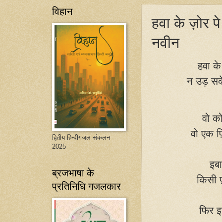
विहान
हवा के ज़ोर 
नवीन
हवा क
न उड़ सक
वो को
वो एक फ़
द्वितीय हिन्दीगजल संकलन -
2025
इबा
ब्रजभाषा के
किसी फ़
प्रतिनिधि गजलकार
फिर इ