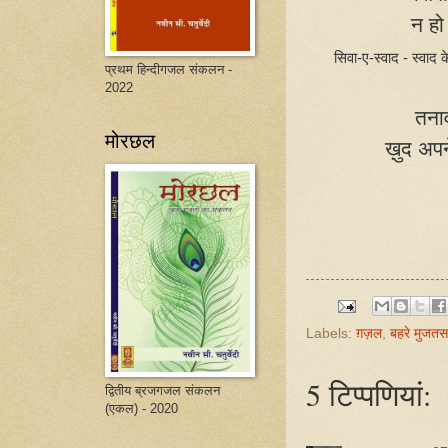
न हो
सिवा-ए-स्वाद
-
स्वाद
क
प्रथम हिन्दीगजल संकलन -
2022
तनाव
मोरछल
ख़ुद अपन
Labels:
ग़ज़ल
,
बहरे मुजत
5 टिप्‍पणियां:
द्वितीय ब्रजगजल संकलन
(एकल) - 2020