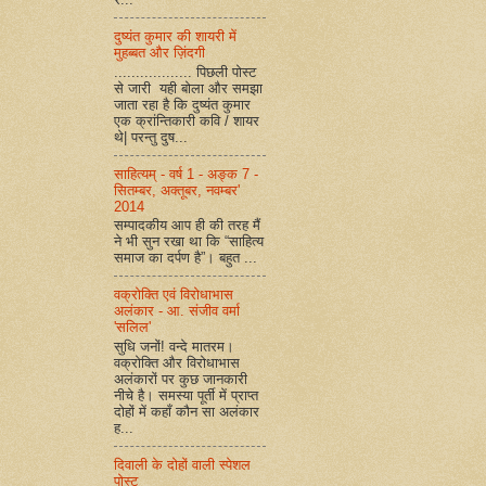
दुष्यंत कुमार की शायरी में
मुहब्बत और ज़िंदगी
.................. पिछली पोस्ट
से जारी यही बोला और समझा
जाता रहा है कि दुष्यंत कुमार
एक क्रांन्तिकारी कवि / शायर
थे| परन्तु दुष...
साहित्यम् - वर्ष 1 - अङ्क 7 -
सितम्बर, अक्तूबर, नवम्बर'
2014
सम्पादकीय आप ही की तरह मैं
ने भी सुन रखा था कि “साहित्य
समाज का दर्पण है”। बहुत ...
वक्रोक्ति एवं विरोधाभास
अलंकार - आ. संजीव वर्मा
'सलिल'
सुधि जनों! वन्दे मातरम।
वक्रोक्ति और विरोधाभास
अलंकारों पर कुछ जानकारी
नीचे है। समस्या पूर्ती में प्राप्त
दोहों में कहाँ कौन सा अलंकार
ह...
दिवाली के दोहों वाली स्पेशल
पोस्ट