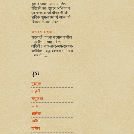
शुभ-दीपावली सभी साहित्य
रसिकों का सादर अभिवादन
एवं प्रकाश पर्व दीपावली की
हार्दिक शुभ-कामनाएँ आज की
दिवाली स्पेशल पोस्ट ...
सरस्वती वन्दना
सरस्वती वन्दना पद्मासनासीना
, प्रवीणा , मातु , वीणा-
वादिनी। स्वर-शब्द-लय-सरगम-
समेकित , शुद्ध-शास्वत-रागिनी॥
सब के ...
पृष्ठ
मुखपृष्ठ
कहानी
लघुकथा
व्यंग्य
आलेख
समीक्षा
कविता