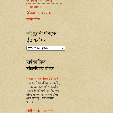
ब्रजभाषा व्यंग्य आलेख
भक्ति काव्यम
विविधम - अन्य रचनाएं
यूट्यूब चैनल
नई पुरानी पोस्ट्स
ढूँढें यहाँ पर
सर्वकालिक
लोकप्रिय पोस्ट
ग़ज़ल की प्रचलित 32 बहरें
ग़ज़ल की प्रचलित 32 बहरें ,
उनके उदाहरण और तक़तीअ
ग़ज़ल के प्रेमियों के लिए एक
पोस्ट ग़ज़ल से मुहब्बत होना
आम बात है। शेरो-शायरी
पसन्द ...
होली के दोहे - २७ कवि-