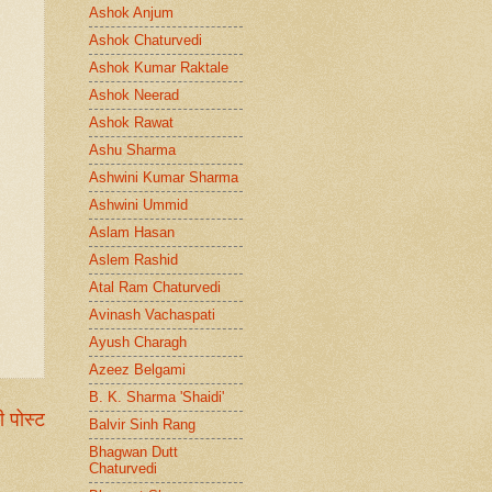
Ashok Anjum
Ashok Chaturvedi
Ashok Kumar Raktale
Ashok Neerad
Ashok Rawat
Ashu Sharma
Ashwini Kumar Sharma
Ashwini Ummid
Aslam Hasan
Aslem Rashid
Atal Ram Chaturvedi
Avinash Vachaspati
Ayush Charagh
Azeez Belgami
B. K. Sharma 'Shaidi'
ी पोस्ट
Balvir Sinh Rang
Bhagwan Dutt
Chaturvedi