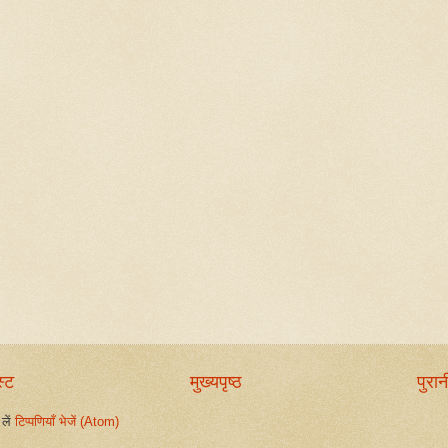
स्ट
मुख्यपृष्ठ
पुरान
लें
टिप्पणियाँ भेजें (Atom)