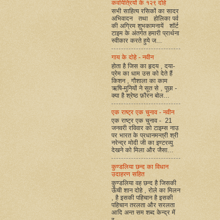
कवयित्रियों के १२९ दोहे
सभी साहित्य रसिकों का सादर
अभिवादन तथा होलिका पर्व
की अग्रिम शुभकामनायें शॉर्ट
टाइम के अंतर्गत हमारी प्रार्थना
स्वीकार करते हुये ज...
गाय के दोहे - नवीन
होता है जिस का हृदय , दया-
प्रेम का धाम उस को देते हैं
किशन , गौशाला का काम
ऋषि-मुनियों ने सूत से , पूछा -
क्या है श्रेष्ठ फ़ौरन बोल...
एक राष्ट्र एक चुनाव - नवीन
एक राष्ट्र एक चुनाव - 21
जनवरी रविवार को टाइम्स नाउ
पर भारत के प्रधानमन्त्री श्री
नरेन्द्र मोदी जी का इण्टरव्यु
देखने को मिला और जैसा...
कुण्डलिया छन्द का विधान
उदाहरण सहित
कुण्डलिया वह छन्द है जिसकी
ऊँची शान दोहे , रोले का मिलन
, है इसकी पहिचान है इसकी
पहिचान तरलता और सरलता
आदि अन्त सम शब्द केन्द्र में
र...