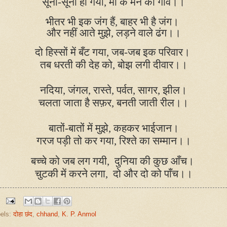
सूना-सूना हो गया
,
माँ के मन का गाँव।।
भीतर भी इक जंग हैं
,
बाहर भी है जंग।
और नहीं आते मुझे
,
लड़ने वाले ढंग।।
दो हिस्सों में बँट गया
,
जब-जब इक परिवार।
तब धरती की देह को
,
बोझ लगी दीवार।।
नदिया
,
जंगल
,
रास्ते
,
पर्वत
,
सागर
,
झील।
चलता जाता है सफ़र
,
बनती जाती रील।।
बातों-बातों में मुझे
,
कहकर भाईजान।
गरज पड़ी तो कर गया
,
रिश्ते का सम्मान।।
बच्चे को जब लग गयी
,
दुनिया की कुछ आँच।
चुटकी में करने लगा
,
दो और दो को पाँच।।
els:
दोहा छंद
,
chhand
,
K. P. Anmol