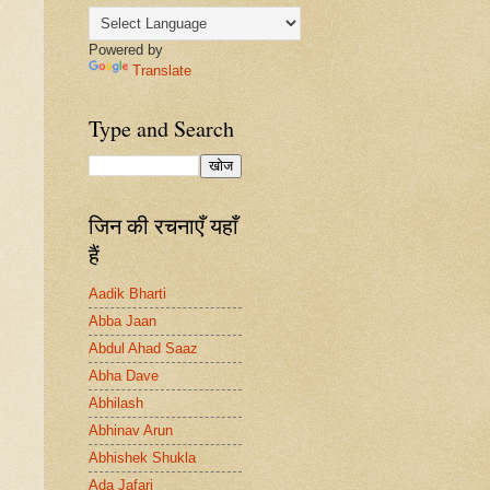
Powered by
Translate
Type and Search
जिन की रचनाएँ यहाँ
हैं
Aadik Bharti
Abba Jaan
Abdul Ahad Saaz
Abha Dave
Abhilash
Abhinav Arun
Abhishek Shukla
Ada Jafari