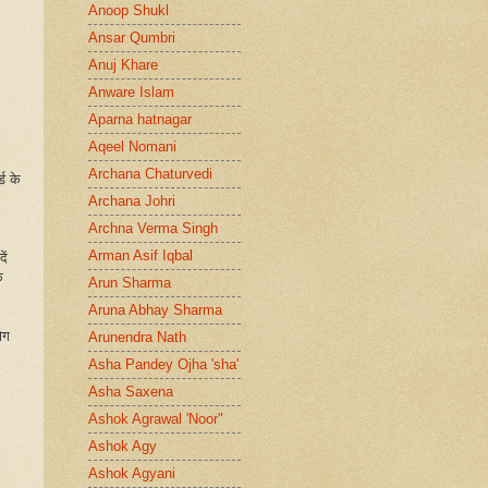
Anoop Shukl
Ansar Qumbri
Anuj Khare
Anware Islam
Aparna hatnagar
Aqeel Nomani
Archana Chaturvedi
ड के
Archana Johri
Archna Verma Singh
Arman Asif Iqbal
ें
े
Arun Sharma
Aruna Abhay Sharma
ोग
Arunendra Nath
Asha Pandey Ojha 'sha'
Asha Saxena
Ashok Agrawal 'Noor"
Ashok Agy
Ashok Agyani