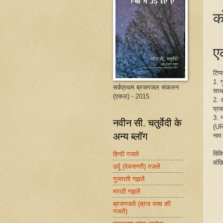
क
एक
टिप्
1. 
सर्वप्रथम ब्रजगजल संकलन
साथ
(एकल) - 2015
2. 
प्रक
3. 
नवीन सी. चतुर्वेदी के
(UR
अन्य ब्लॉग
नाम
विव
हिन्दी गजलें
वांछ
उर्दू (देवनागरी) ग़ज़लें
गुजराती गझलें
मराठी गझलें
ब्रजगजलें (ब्रज भाषा की
गजलें)