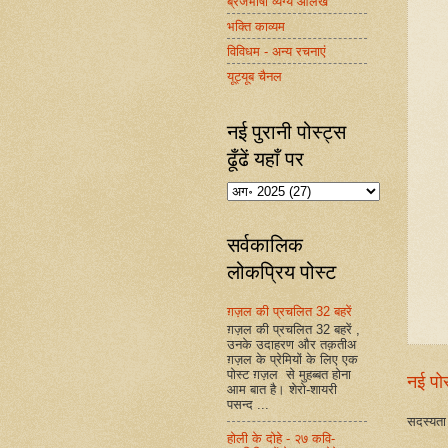
ब्रजभाषा व्यंग्य आलेख
भक्ति काव्यम
विविधम - अन्य रचनाएं
यूट्यूब चैनल
नई पुरानी पोस्ट्स
ढूँढें यहाँ पर
सर्वकालिक
लोकप्रिय पोस्ट
ग़ज़ल की प्रचलित 32 बहरें
ग़ज़ल की प्रचलित 32 बहरें ,
उनके उदाहरण और तक़तीअ
ग़ज़ल के प्रेमियों के लिए एक
पोस्ट ग़ज़ल से मुहब्बत होना
नई पो
आम बात है। शेरो-शायरी
पसन्द ...
सदस्यता 
होली के दोहे - २७ कवि-