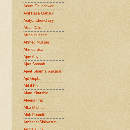
Adam Gaundawee
Adil Raza Mansuri
Aditya Chowdhary
Afsar Dakani
Aftab Hussain
Ahmed Mustaq
Ahmed Soz
Ajay Agyat
Ajay Sahaab
Ajeet Sharma 'Aakash'
Ajit Gupta
Akhil Raj
Alam Khurshid
Aleena Itrat
Alka Mishra
Alok Puranik
AmbarishShrivastav
Ambika Jha