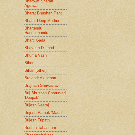
Bhagwat Sharan
Agrawal
Bharat Bhushan Pant
Bharat Deep Mathur
Bhartendu
Harishchandra
Bharti Gada
Bhavesh Dilshad
Bhuma Vashi
Bihari
Bihari [other]
Brajendr Akinchan
Brajnath Shrivastav
Brij Bhushan Chaturvedi
'Deepak'
Brijesh Neeraj
Brijesh Pathak 'Maun'
Brijesh Tripathi
Bushra Tabassum