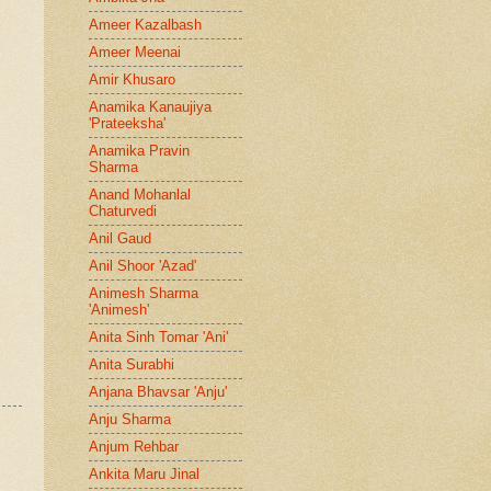
Ameer Kazalbash
Ameer Meenai
Amir Khusaro
Anamika Kanaujiya
'Prateeksha'
Anamika Pravin
Sharma
Anand Mohanlal
Chaturvedi
Anil Gaud
Anil Shoor 'Azad'
Animesh Sharma
'Animesh'
Anita Sinh Tomar 'Ani'
Anita Surabhi
Anjana Bhavsar 'Anju'
Anju Sharma
Anjum Rehbar
Ankita Maru Jinal