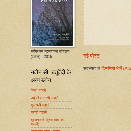
सर्वप्रथम ब्रजगजल संकलन
नई पोस्ट
(एकल) - 2015
सदस्यता लें
टिप्पणियाँ भेजें (A
नवीन सी. चतुर्वेदी के
अन्य ब्लॉग
हिन्दी गजलें
उर्दू (देवनागरी) ग़ज़लें
गुजराती गझलें
मराठी गझलें
ब्रजगजलें (ब्रज भाषा की
गजलें)