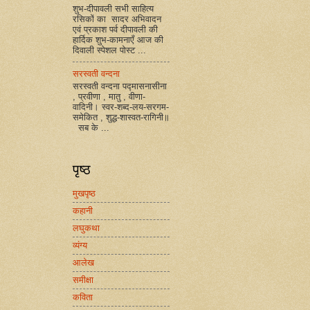
शुभ-दीपावली सभी साहित्य
रसिकों का सादर अभिवादन
एवं प्रकाश पर्व दीपावली की
हार्दिक शुभ-कामनाएँ आज की
दिवाली स्पेशल पोस्ट ...
सरस्वती वन्दना
सरस्वती वन्दना पद्मासनासीना
, प्रवीणा , मातु , वीणा-
वादिनी। स्वर-शब्द-लय-सरगम-
समेकित , शुद्ध-शास्वत-रागिनी॥
सब के ...
पृष्ठ
मुखपृष्ठ
कहानी
लघुकथा
व्यंग्य
आलेख
समीक्षा
कविता