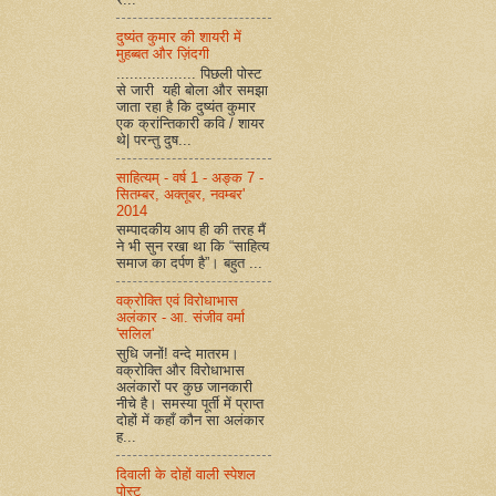
दुष्यंत कुमार की शायरी में
मुहब्बत और ज़िंदगी
.................. पिछली पोस्ट
से जारी यही बोला और समझा
जाता रहा है कि दुष्यंत कुमार
एक क्रांन्तिकारी कवि / शायर
थे| परन्तु दुष...
साहित्यम् - वर्ष 1 - अङ्क 7 -
सितम्बर, अक्तूबर, नवम्बर'
2014
सम्पादकीय आप ही की तरह मैं
ने भी सुन रखा था कि “साहित्य
समाज का दर्पण है”। बहुत ...
वक्रोक्ति एवं विरोधाभास
अलंकार - आ. संजीव वर्मा
'सलिल'
सुधि जनों! वन्दे मातरम।
वक्रोक्ति और विरोधाभास
अलंकारों पर कुछ जानकारी
नीचे है। समस्या पूर्ती में प्राप्त
दोहों में कहाँ कौन सा अलंकार
ह...
दिवाली के दोहों वाली स्पेशल
पोस्ट