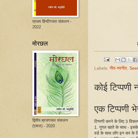
प्रथम हिन्दीगजल संकलन -
2022
मोरछल
Labels:
गीत-नवगीत
,
See
कोई टिप्पणी न
एक टिप्पणी भेज
द्वितीय ब्रजगजल संकलन
टिप्पणी करने के लिए 3 विकल्प 
(एकल) - 2020
1. गूगल खाते के साथ - इसक
वर्ड के साथ लॉग इन कर के ट