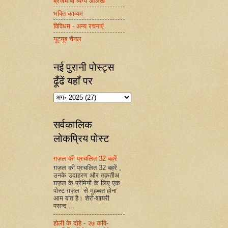
ब्रजभाषा व्यंग्य आलेख
भक्ति काव्यम
विविधम - अन्य रचनाएं
यूट्यूब चैनल
नई पुरानी पोस्ट्स
ढूँढें यहाँ पर
सर्वकालिक
लोकप्रिय पोस्ट
ग़ज़ल की प्रचलित 32 बहरें
ग़ज़ल की प्रचलित 32 बहरें ,
उनके उदाहरण और तक़तीअ
ग़ज़ल के प्रेमियों के लिए एक
पोस्ट ग़ज़ल से मुहब्बत होना
आम बात है। शेरो-शायरी
पसन्द ...
होली के दोहे - २७ कवि-