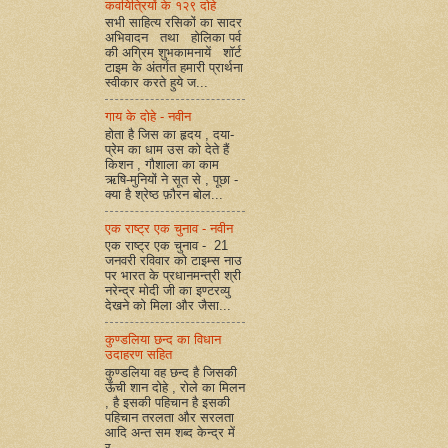
कवयित्रियों के १२९ दोहे
सभी साहित्य रसिकों का सादर
अभिवादन तथा होलिका पर्व
की अग्रिम शुभकामनायें शॉर्ट
टाइम के अंतर्गत हमारी प्रार्थना
स्वीकार करते हुये ज...
गाय के दोहे - नवीन
होता है जिस का हृदय , दया-
प्रेम का धाम उस को देते हैं
किशन , गौशाला का काम
ऋषि-मुनियों ने सूत से , पूछा -
क्या है श्रेष्ठ फ़ौरन बोल...
एक राष्ट्र एक चुनाव - नवीन
एक राष्ट्र एक चुनाव - 21
जनवरी रविवार को टाइम्स नाउ
पर भारत के प्रधानमन्त्री श्री
नरेन्द्र मोदी जी का इण्टरव्यु
देखने को मिला और जैसा...
कुण्डलिया छन्द का विधान
उदाहरण सहित
कुण्डलिया वह छन्द है जिसकी
ऊँची शान दोहे , रोले का मिलन
, है इसकी पहिचान है इसकी
पहिचान तरलता और सरलता
आदि अन्त सम शब्द केन्द्र में
र...