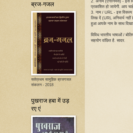
2. अनाम (एनोनिमस) - इस व
ब्रज-गजल
प्रकाशित हो जायेगी. आप चाहें
3. नाम / URL - इस विकल्प
लिख दें (URL अनिवार्य नहीं
हुआ आपके नाम के साथ दिखा
विविध भारतीय भाषाओं / बोलिय
सहयोग वांछित है. सादर.
सर्वप्रथम सामूहिक ब्रजगजल
संकलन - 2018
पुखराज हबा में उड़
रए एं