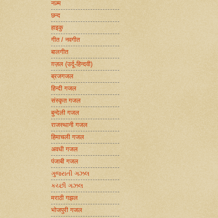
नज़्म
छन्द
हाइकु
गीत / नवगीत
बालगीत
ग़ज़ल (उर्दू-हिन्दवी)
ब्रजगजल
हिन्दी गजल
संस्कृत गजल
बुन्देली गजल
राजस्थानी गजल
हिमाचली गजल
अवधी गजल
पंजाबी गजल
ગુજરાતી ગઝલ
કચ્છી ગઝલ
मराठी गझल
भोजपुरी गजल