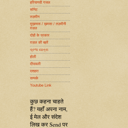
हरियाणवी गजल
सॉनेट
तज़मीन
मुख़म्मस / ख़मसा / तज़मीनी
ग़ज़ल
दोहों के प्रकार
ग़ज़ल की बहरें
વ્રજ યાત્રા
होली
दीपावली
दशहरा
सम्पर्क
Youtube Link
कुछ कहना चाहते
हैं? यहाँ अपना नाम,
ई मेल और संदेश
लिख कर Send पर