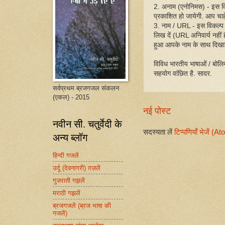
2. अनाम (एनोनिमस) - इस व
प्रकाशित हो जायेगी. आप चाहें
3. नाम / URL - इस विकल्प
लिख दें (URL अनिवार्य नहीं
हुआ आपके नाम के साथ दिखा
विविध भारतीय भाषाओं / बोलिय
सहयोग वांछित है. सादर.
सर्वप्रथम ब्रजगजल संकलन
(एकल) - 2015
नई पोस्ट
नवीन सी. चतुर्वेदी के
सदस्यता लें
टिप्पणियाँ भेजें (A
अन्य ब्लॉग
हिन्दी गजलें
उर्दू (देवनागरी) ग़ज़लें
गुजराती गझलें
मराठी गझलें
ब्रजगजलें (ब्रज भाषा की
गजलें)