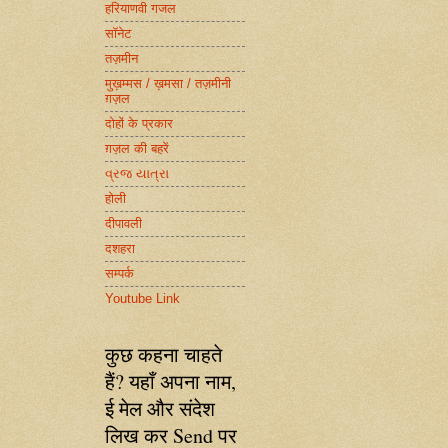
हरियाणवी गजल
सॉनेट
तज़मीन
मुख़म्मस / ख़मसा / तज़मीनी
ग़ज़ल
दोहों के प्रकार
ग़ज़ल की बहरें
વ્રજ યાત્રા
होली
दीपावली
दशहरा
सम्पर्क
Youtube Link
कुछ कहना चाहते
हैं? यहाँ अपना नाम,
ई मेल और संदेश
लिख कर Send पर