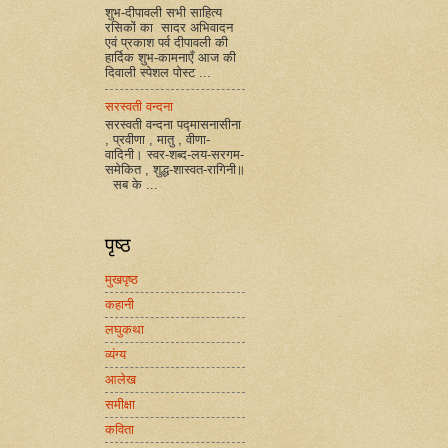
शुभ-दीपावली सभी साहित्य
रसिकों का सादर अभिवादन
एवं प्रकाश पर्व दीपावली की
हार्दिक शुभ-कामनाएँ आज की
दिवाली स्पेशल पोस्ट ...
सरस्वती वन्दना
सरस्वती वन्दना पद्मासनासीना
, प्रवीणा , मातु , वीणा-
वादिनी। स्वर-शब्द-लय-सरगम-
समेकित , शुद्ध-शास्वत-रागिनी॥
सब के ...
पृष्ठ
मुखपृष्ठ
कहानी
लघुकथा
व्यंग्य
आलेख
समीक्षा
कविता