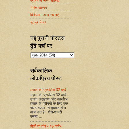
ब्रजभाषा व्यंग्य आलेख
भक्ति काव्यम
विविधम - अन्य रचनाएं
यूट्यूब चैनल
नई पुरानी पोस्ट्स
ढूँढें यहाँ पर
सर्वकालिक
लोकप्रिय पोस्ट
ग़ज़ल की प्रचलित 32 बहरें
ग़ज़ल की प्रचलित 32 बहरें ,
उनके उदाहरण और तक़तीअ
ग़ज़ल के प्रेमियों के लिए एक
पोस्ट ग़ज़ल से मुहब्बत होना
आम बात है। शेरो-शायरी
पसन्द ...
होली के दोहे - २७ कवि-