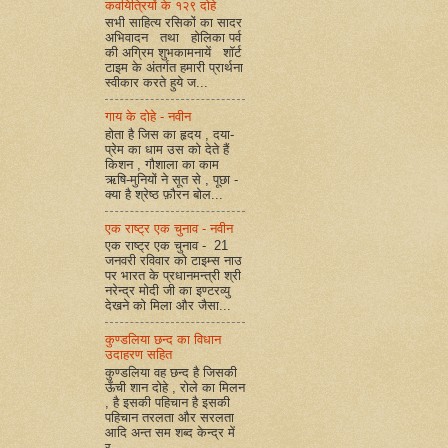
कवयित्रियों के १२९ दोहे
सभी साहित्य रसिकों का सादर
अभिवादन तथा होलिका पर्व
की अग्रिम शुभकामनायें शॉर्ट
टाइम के अंतर्गत हमारी प्रार्थना
स्वीकार करते हुये ज...
गाय के दोहे - नवीन
होता है जिस का हृदय , दया-
प्रेम का धाम उस को देते हैं
किशन , गौशाला का काम
ऋषि-मुनियों ने सूत से , पूछा -
क्या है श्रेष्ठ फ़ौरन बोल...
एक राष्ट्र एक चुनाव - नवीन
एक राष्ट्र एक चुनाव - 21
जनवरी रविवार को टाइम्स नाउ
पर भारत के प्रधानमन्त्री श्री
नरेन्द्र मोदी जी का इण्टरव्यु
देखने को मिला और जैसा...
कुण्डलिया छन्द का विधान
उदाहरण सहित
कुण्डलिया वह छन्द है जिसकी
ऊँची शान दोहे , रोले का मिलन
, है इसकी पहिचान है इसकी
पहिचान तरलता और सरलता
आदि अन्त सम शब्द केन्द्र में
र...