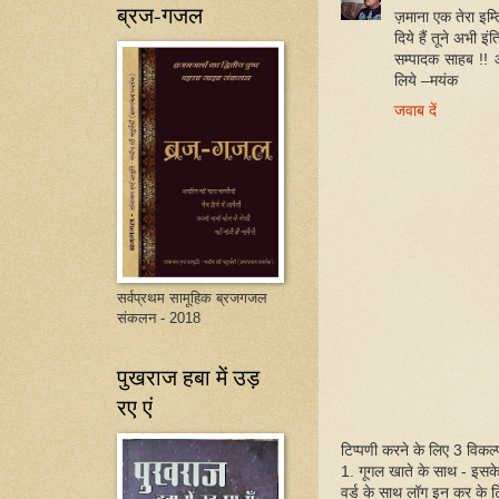
ब्रज-गजल
ज़माना एक तेरा इम्
दिये हैं तूने अभी 
सम्पादक साहब !! 
लिये –मयंक
जवाब दें
सर्वप्रथम सामूहिक ब्रजगजल
संकलन - 2018
पुखराज हबा में उड़
रए एं
टिप्पणी करने के लिए 3 विकल्प 
1. गूगल खाते के साथ - इसक
वर्ड के साथ लॉग इन कर के ट