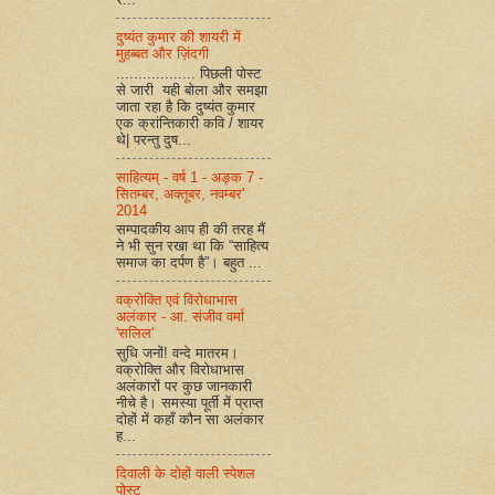
दुष्यंत कुमार की शायरी में
मुहब्बत और ज़िंदगी
.................. पिछली पोस्ट
से जारी यही बोला और समझा
जाता रहा है कि दुष्यंत कुमार
एक क्रांन्तिकारी कवि / शायर
थे| परन्तु दुष...
साहित्यम् - वर्ष 1 - अङ्क 7 -
सितम्बर, अक्तूबर, नवम्बर'
2014
सम्पादकीय आप ही की तरह मैं
ने भी सुन रखा था कि “साहित्य
समाज का दर्पण है”। बहुत ...
वक्रोक्ति एवं विरोधाभास
अलंकार - आ. संजीव वर्मा
'सलिल'
सुधि जनों! वन्दे मातरम।
वक्रोक्ति और विरोधाभास
अलंकारों पर कुछ जानकारी
नीचे है। समस्या पूर्ती में प्राप्त
दोहों में कहाँ कौन सा अलंकार
ह...
दिवाली के दोहों वाली स्पेशल
पोस्ट