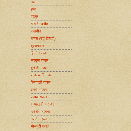
नज़्म
छन्द
हाइकु
गीत / नवगीत
बालगीत
ग़ज़ल (उर्दू-हिन्दवी)
ब्रजगजल
हिन्दी गजल
संस्कृत गजल
बुन्देली गजल
राजस्थानी गजल
हिमाचली गजल
अवधी गजल
पंजाबी गजल
ગુજરાતી ગઝલ
કચ્છી ગઝલ
मराठी गझल
भोजपुरी गजल