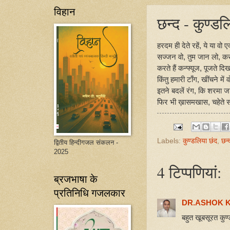
विहान
छन्‍द - कुण्‍
हरदम ही देते रहें, ये या वो एक
सज्जन वो, तुम जान लो, करते 
करते हैं कन्‍फ्यूज, पूजते दि
किंतु हमारी टाँग, खींचने में 
इतने बदलें रंग, कि शरमा 
फिर भी ख़ासमखास, चहेते 
Labels:
कुण्डलिया छंद
,
छन्
द्वितीय हिन्दीगजल संकलन -
2025
4 टिप्‍पणियां:
ब्रजभाषा के
प्रतिनिधि गजलकार
DR.ASHOK 
बहुत खूबसूरत कुण्