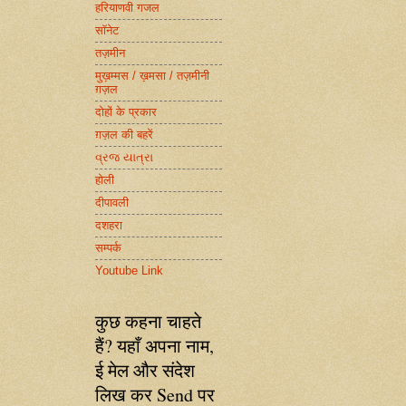
हरियाणवी गजल
सॉनेट
तज़मीन
मुख़म्मस / ख़मसा / तज़मीनी
ग़ज़ल
दोहों के प्रकार
ग़ज़ल की बहरें
વ્રજ યાત્રા
होली
दीपावली
दशहरा
सम्पर्क
Youtube Link
कुछ कहना चाहते
हैं? यहाँ अपना नाम,
ई मेल और संदेश
लिख कर Send पर