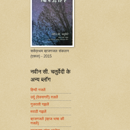
सर्वप्रथम ब्रजगजल संकलन
(एकल) - 2015
नवीन सी. चतुर्वेदी के
अन्य ब्लॉग
हिन्दी गजलें
उर्दू (देवनागरी) ग़ज़लें
गुजराती गझलें
मराठी गझलें
ब्रजगजलें (ब्रज भाषा की
गजलें)