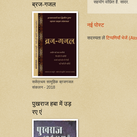
सहयोग वांछित है. सादर.
ब्रज-गजल
नई पोस्ट
सदस्यता लें
टिप्पणियाँ भेजें (A
सर्वप्रथम सामूहिक ब्रजगजल
संकलन - 2018
पुखराज हबा में उड़
रए एं