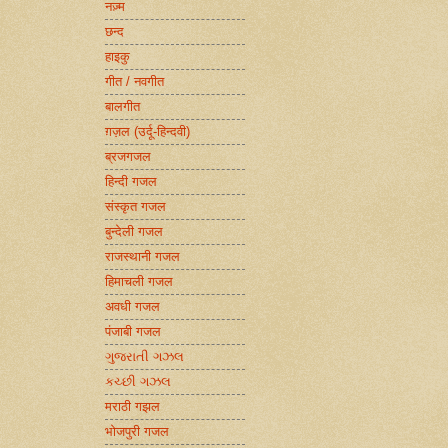
नज़्म
छन्द
हाइकु
गीत / नवगीत
बालगीत
ग़ज़ल (उर्दू-हिन्दवी)
ब्रजगजल
हिन्दी गजल
संस्कृत गजल
बुन्देली गजल
राजस्थानी गजल
हिमाचली गजल
अवधी गजल
पंजाबी गजल
ગુજરાતી ગઝલ
કચ્છી ગઝલ
मराठी गझल
भोजपुरी गजल