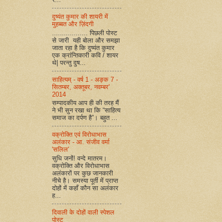
दुष्यंत कुमार की शायरी में
मुहब्बत और ज़िंदगी
.................. पिछली पोस्ट
से जारी यही बोला और समझा
जाता रहा है कि दुष्यंत कुमार
एक क्रांन्तिकारी कवि / शायर
थे| परन्तु दुष...
साहित्यम् - वर्ष 1 - अङ्क 7 -
सितम्बर, अक्तूबर, नवम्बर'
2014
सम्पादकीय आप ही की तरह मैं
ने भी सुन रखा था कि “साहित्य
समाज का दर्पण है”। बहुत ...
वक्रोक्ति एवं विरोधाभास
अलंकार - आ. संजीव वर्मा
'सलिल'
सुधि जनों! वन्दे मातरम।
वक्रोक्ति और विरोधाभास
अलंकारों पर कुछ जानकारी
नीचे है। समस्या पूर्ती में प्राप्त
दोहों में कहाँ कौन सा अलंकार
ह...
दिवाली के दोहों वाली स्पेशल
पोस्ट