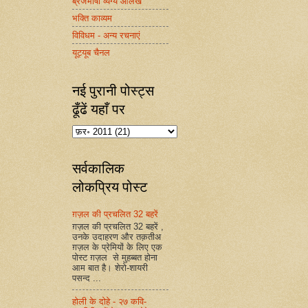
ब्रजभाषा व्यंग्य आलेख
भक्ति काव्यम
विविधम - अन्य रचनाएं
यूट्यूब चैनल
नई पुरानी पोस्ट्स
ढूँढें यहाँ पर
सर्वकालिक
लोकप्रिय पोस्ट
ग़ज़ल की प्रचलित 32 बहरें
ग़ज़ल की प्रचलित 32 बहरें ,
उनके उदाहरण और तक़तीअ
ग़ज़ल के प्रेमियों के लिए एक
पोस्ट ग़ज़ल से मुहब्बत होना
आम बात है। शेरो-शायरी
पसन्द ...
होली के दोहे - २७ कवि-