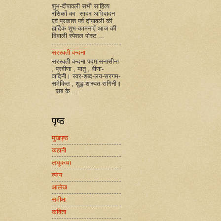
शुभ-दीपावली सभी साहित्य
रसिकों का सादर अभिवादन
एवं प्रकाश पर्व दीपावली की
हार्दिक शुभ-कामनाएँ आज की
दिवाली स्पेशल पोस्ट ...
सरस्वती वन्दना
सरस्वती वन्दना पद्मासनासीना
, प्रवीणा , मातु , वीणा-
वादिनी। स्वर-शब्द-लय-सरगम-
समेकित , शुद्ध-शास्वत-रागिनी॥
सब के ...
पृष्ठ
मुखपृष्ठ
कहानी
लघुकथा
व्यंग्य
आलेख
समीक्षा
कविता