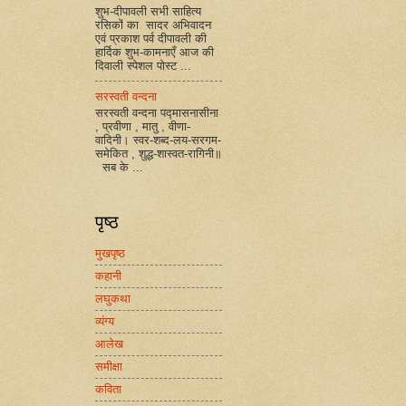
शुभ-दीपावली सभी साहित्य
रसिकों का सादर अभिवादन
एवं प्रकाश पर्व दीपावली की
हार्दिक शुभ-कामनाएँ आज की
दिवाली स्पेशल पोस्ट ...
सरस्वती वन्दना
सरस्वती वन्दना पद्मासनासीना
, प्रवीणा , मातु , वीणा-
वादिनी। स्वर-शब्द-लय-सरगम-
समेकित , शुद्ध-शास्वत-रागिनी॥
सब के ...
पृष्ठ
मुखपृष्ठ
कहानी
लघुकथा
व्यंग्य
आलेख
समीक्षा
कविता