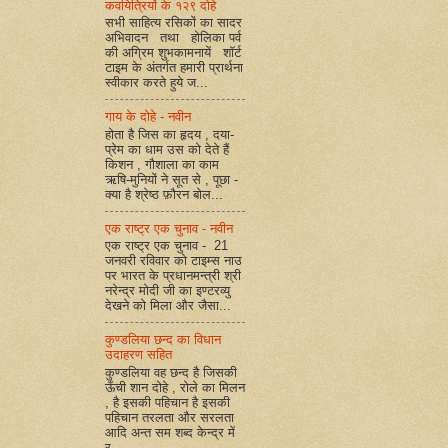
कवयित्रियों के १२९ दोहे
सभी साहित्य रसिकों का सादर
अभिवादन तथा होलिका पर्व
की अग्रिम शुभकामनायें शॉर्ट
टाइम के अंतर्गत हमारी प्रार्थना
स्वीकार करते हुये ज...
गाय के दोहे - नवीन
होता है जिस का हृदय , दया-
प्रेम का धाम उस को देते हैं
किशन , गौशाला का काम
ऋषि-मुनियों ने सूत से , पूछा -
क्या है श्रेष्ठ फ़ौरन बोल...
एक राष्ट्र एक चुनाव - नवीन
एक राष्ट्र एक चुनाव - 21
जनवरी रविवार को टाइम्स नाउ
पर भारत के प्रधानमन्त्री श्री
नरेन्द्र मोदी जी का इण्टरव्यु
देखने को मिला और जैसा...
कुण्डलिया छन्द का विधान
उदाहरण सहित
कुण्डलिया वह छन्द है जिसकी
ऊँची शान दोहे , रोले का मिलन
, है इसकी पहिचान है इसकी
पहिचान तरलता और सरलता
आदि अन्त सम शब्द केन्द्र में
र...