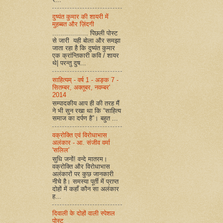
दुष्यंत कुमार की शायरी में
मुहब्बत और ज़िंदगी
.................. पिछली पोस्ट
से जारी यही बोला और समझा
जाता रहा है कि दुष्यंत कुमार
एक क्रांन्तिकारी कवि / शायर
थे| परन्तु दुष...
साहित्यम् - वर्ष 1 - अङ्क 7 -
सितम्बर, अक्तूबर, नवम्बर'
2014
सम्पादकीय आप ही की तरह मैं
ने भी सुन रखा था कि “साहित्य
समाज का दर्पण है”। बहुत ...
वक्रोक्ति एवं विरोधाभास
अलंकार - आ. संजीव वर्मा
'सलिल'
सुधि जनों! वन्दे मातरम।
वक्रोक्ति और विरोधाभास
अलंकारों पर कुछ जानकारी
नीचे है। समस्या पूर्ती में प्राप्त
दोहों में कहाँ कौन सा अलंकार
ह...
दिवाली के दोहों वाली स्पेशल
पोस्ट