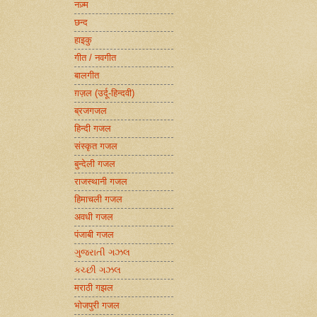
नज़्म
छन्द
हाइकु
गीत / नवगीत
बालगीत
ग़ज़ल (उर्दू-हिन्दवी)
ब्रजगजल
हिन्दी गजल
संस्कृत गजल
बुन्देली गजल
राजस्थानी गजल
हिमाचली गजल
अवधी गजल
पंजाबी गजल
ગુજરાતી ગઝલ
કચ્છી ગઝલ
मराठी गझल
भोजपुरी गजल