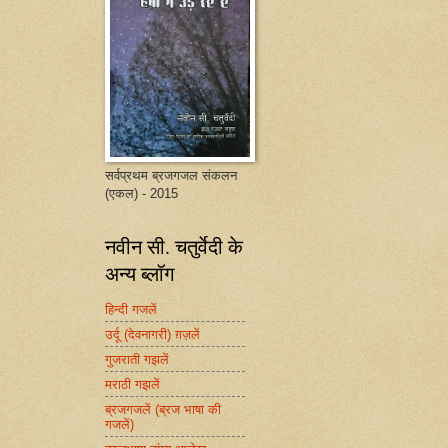
सर्वप्रथम ब्रजगजल संकलन
(एकल) - 2015
नवीन सी. चतुर्वेदी के
अन्य ब्लॉग
हिन्दी गजलें
उर्दू (देवनागरी) ग़ज़लें
गुजराती गझलें
मराठी गझलें
ब्रजगजलें (ब्रज भाषा की
गजलें)