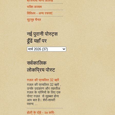
ब्रजभाषा व्यंग्य आलेख
भक्ति काव्यम
विविधम - अन्य रचनाएं
यूट्यूब चैनल
नई पुरानी पोस्ट्स
ढूँढें यहाँ पर
सर्वकालिक
लोकप्रिय पोस्ट
ग़ज़ल की प्रचलित 32 बहरें
ग़ज़ल की प्रचलित 32 बहरें ,
उनके उदाहरण और तक़तीअ
ग़ज़ल के प्रेमियों के लिए एक
पोस्ट ग़ज़ल से मुहब्बत होना
आम बात है। शेरो-शायरी
पसन्द ...
होली के दोहे - २७ कवि-