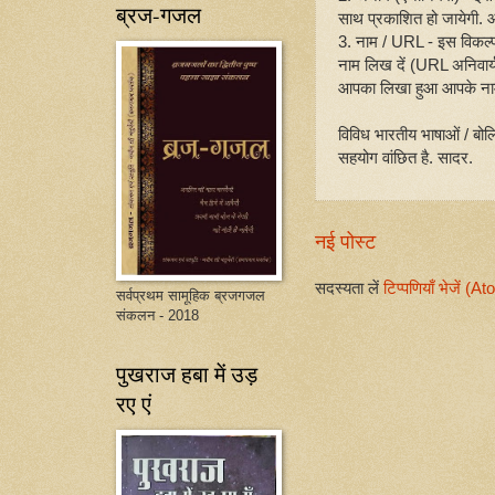
ब्रज-गजल
साथ प्रकाशित हो जायेगी. आप
3. नाम / URL - इस विकल्
नाम लिख दें (URL अनिवार्य
आपका लिखा हुआ आपके नाम
विविध भारतीय भाषाओं / बोल
सहयोग वांछित है. सादर.
नई पोस्ट
सदस्यता लें
टिप्पणियाँ भेजें (A
सर्वप्रथम सामूहिक ब्रजगजल
संकलन - 2018
पुखराज हबा में उड़
रए एं