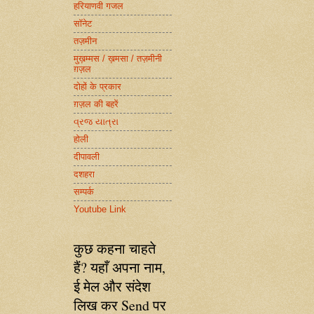
हरियाणवी गजल
सॉनेट
तज़मीन
मुख़म्मस / ख़मसा / तज़मीनी
ग़ज़ल
दोहों के प्रकार
ग़ज़ल की बहरें
વ્રજ યાત્રા
होली
दीपावली
दशहरा
सम्पर्क
Youtube Link
कुछ कहना चाहते
हैं? यहाँ अपना नाम,
ई मेल और संदेश
लिख कर Send पर