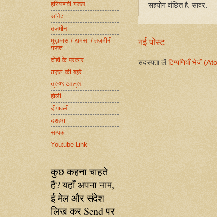
हरियाणवी गजल
सहयोग वांछित है. सादर.
सॉनेट
तज़मीन
मुख़म्मस / ख़मसा / तज़मीनी
नई पोस्ट
ग़ज़ल
दोहों के प्रकार
सदस्यता लें
टिप्पणियाँ भेजें (A
ग़ज़ल की बहरें
વ્રજ યાત્રા
होली
दीपावली
दशहरा
सम्पर्क
Youtube Link
कुछ कहना चाहते
हैं? यहाँ अपना नाम,
ई मेल और संदेश
लिख कर Send पर