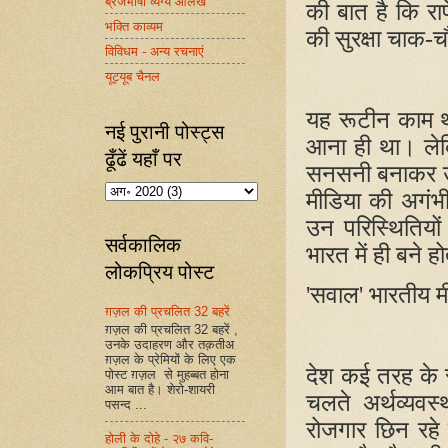
ब्रजभाषा व्यंग्य आलेख
की बात है कि राफ
भक्ति काव्यम
की सुरक्षा चाक-च
विविधम - अन्य रचनाएं
यूट्यूब चैनल
यह रूटीन काम 
नई पुरानी पोस्ट्स
आना ही था। लेक
ढूँढें यहाँ पर
सनसनी बनाकर उत्
मीडिया की अगं
उन परिस्थितियो
सर्वकालिक
भारत में ही बने ह
लोकप्रिय पोस्ट
'
सवाल
'
भारतीय म
ग़ज़ल की प्रचलित 32 बहरें
ग़ज़ल की प्रचलित 32 बहरें ,
उनके उदाहरण और तक़तीअ
ग़ज़ल के प्रेमियों के लिए एक
देश कई तरह के 
पोस्ट ग़ज़ल से मुहब्बत होना
आम बात है। शेरो-शायरी
चलते अर्थव्यवस
पसन्द ...
रोजगार छिन रहे ह
होली के दोहे - २७ कवि-