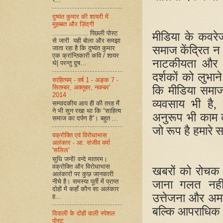
दुष्यंत कुमार की शायरी में
मुहब्बत और ज़िंदगी
.................. पिछली पोस्ट
मीडिया के कवरेज
से जारी यही बोला और समझा
समाज केंद्रित न 
जाता रहा है कि दुष्यंत कुमार
एक क्रांन्तिकारी कवि / शायर
नाटकीयता और अ
थे| परन्तु दुष...
दर्शकों को लुभान
साहित्यम् - वर्ष 1 - अङ्क 7 -
सितम्बर, अक्तूबर, नवम्बर'
कि मीडिया समाज
2014
व्यवसाय भी है
सम्पादकीय आप ही की तरह मैं
ने भी सुन रखा था कि “साहित्य
अनुरूप भी काम क
समाज का दर्पण है”। बहुत ...
जो रूप है हमारे स
वक्रोक्ति एवं विरोधाभास
अलंकार - आ. संजीव वर्मा
'सलिल'
सुधि जनों! वन्दे मातरम।
वक्रोक्ति और विरोधाभास
खबरों को रोचक 
अलंकारों पर कुछ जानकारी
नीचे है। समस्या पूर्ती में प्राप्त
जाना गलत नहीं
दोहों में कहाँ कौन सा अलंकार
उत्तेजना और अमर
ह...
बल्कि आपराधिक 
दिवाली के दोहों वाली स्पेशल
पोस्ट