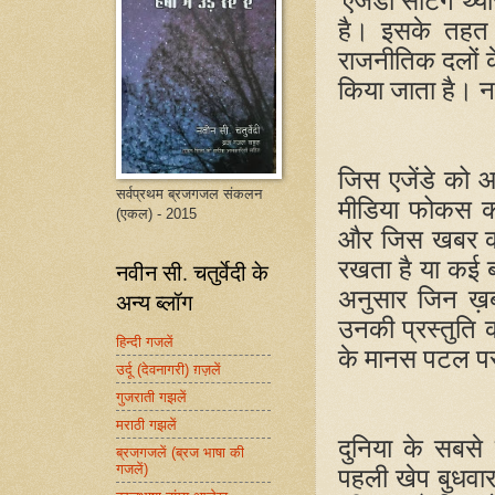
'
एजेंडा सेटिंग थ्यो
है। इसके तहत ख
राजनीतिक दलों क
किया जाता है। न
जिस एजेंडे को आ
सर्वप्रथम ब्रजगजल संकलन
मीडिया फोकस क
(एकल) - 2015
और जिस खबर को म
रखता है या कई 
नवीन सी. चतुर्वेदी के
अनुसार जिन ख़ब
अन्य ब्लॉग
उनकी प्रस्तुति
हिन्दी गजलें
के मानस पटल पर
उर्दू (देवनागरी) ग़ज़लें
गुजराती गझलें
मराठी गझलें
दुनिया के सबसे 
ब्रजगजलें (ब्रज भाषा की
गजलें)
पहली खेप बुधवा