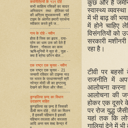
कुछ और है जमी
कवयित्रियों के १२९ दोहे
सभी साहित्य रसिकों का सादर
स्वास्थ्य व्यवस्
अभिवादन तथा होलिका पर्व
की अग्रिम शुभकामनायें शॉर्ट
में भी बाढ़ की भया
टाइम के अंतर्गत हमारी प्रार्थना
स्वीकार करते हुये ज...
में होने चाहिए ल
विसंगतियों को उज
गाय के दोहे - नवीन
होता है जिस का हृदय , दया-
सरकारी मशीनरी 
प्रेम का धाम उस को देते हैं
किशन , गौशाला का काम
रहा है।
ऋषि-मुनियों ने सूत से , पूछा -
क्या है श्रेष्ठ फ़ौरन बोल...
एक राष्ट्र एक चुनाव - नवीन
एक राष्ट्र एक चुनाव - 21
टीवी पर बहसों
जनवरी रविवार को टाइम्स नाउ
राजनीति में अ
पर भारत के प्रधानमन्त्री श्री
नरेन्द्र मोदी जी का इण्टरव्यु
आलोचना करना 
देखने को मिला और जैसा...
आलोचना की जगहे
कुण्डलिया छन्द का विधान
होकर एक दूसरे के
उदाहरण सहित
कुण्डलिया वह छन्द है जिसकी
पर रोज युद्ध जैस
ऊँची शान दोहे , रोले का मिलन
, है इसकी पहिचान है इसकी
यहां तक कि लोग
पहिचान तरलता और सरलता
आदि अन्त सम शब्द केन्द्र में
गालियां देने में
र...