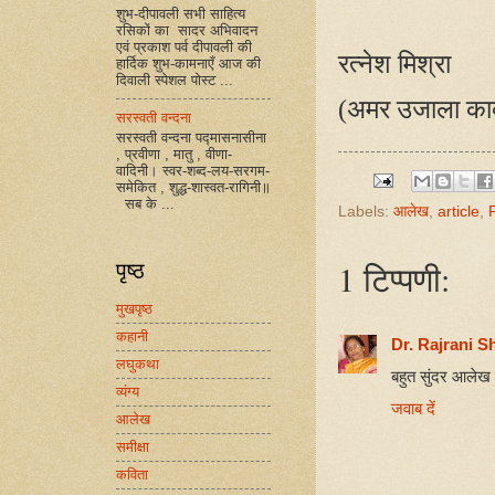
शुभ-दीपावली सभी साहित्य
रसिकों का सादर अभिवादन
एवं प्रकाश पर्व दीपावली की
रत्नेश मिश्रा
हार्दिक शुभ-कामनाएँ आज की
दिवाली स्पेशल पोस्ट ...
(अमर उजाला काव्
सरस्वती वन्दना
सरस्वती वन्दना पद्मासनासीना
, प्रवीणा , मातु , वीणा-
वादिनी। स्वर-शब्द-लय-सरगम-
समेकित , शुद्ध-शास्वत-रागिनी॥
सब के ...
Labels:
आलेख
,
article
,
पृष्ठ
1 टिप्पणी:
मुखपृष्ठ
कहानी
Dr. Rajrani 
लघुकथा
बहुत सुंदर आलेख श
व्यंग्य
जवाब दें
आलेख
समीक्षा
कविता