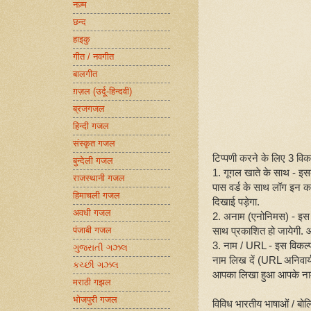
नज़्म
छन्द
हाइकु
गीत / नवगीत
बालगीत
ग़ज़ल (उर्दू-हिन्दवी)
ब्रजगजल
हिन्दी गजल
संस्कृत गजल
टिप्पणी करने के लिए 3 विकल्
बुन्देली गजल
1. गूगल खाते के साथ - इ
राजस्थानी गजल
पास वर्ड के साथ लॉग इन क
हिमाचली गजल
दिखाई पड़ेगा.
अवधी गजल
2. अनाम (एनोनिमस) - इस 
साथ प्रकाशित हो जायेगी. आप
पंजाबी गजल
3. नाम / URL - इस विकल्
ગુજરાતી ગઝલ
नाम लिख दें (URL अनिवार्य
કચ્છી ગઝલ
आपका लिखा हुआ आपके नाम
मराठी गझल
भोजपुरी गजल
विविध भारतीय भाषाओं / बोल