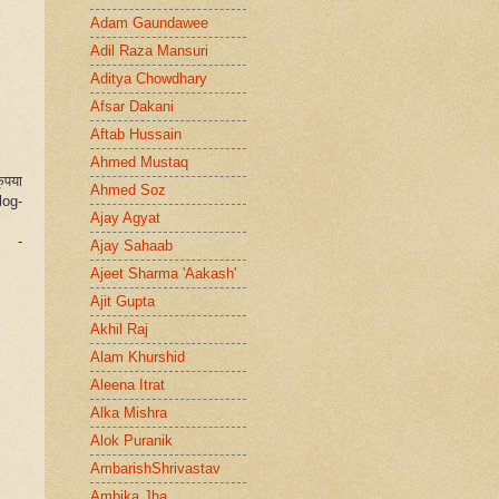
Adam Gaundawee
Adil Raza Mansuri
Aditya Chowdhary
Afsar Dakani
Aftab Hussain
Ahmed Mustaq
ृपया
Ahmed Soz
og-
Ajay Agyat
ी -
Ajay Sahaab
Ajeet Sharma 'Aakash'
Ajit Gupta
Akhil Raj
Alam Khurshid
Aleena Itrat
Alka Mishra
Alok Puranik
AmbarishShrivastav
Ambika Jha