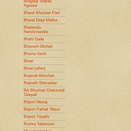
Bhagwat Sharan
Agrawal
Bharat Bhushan Pant
Bharat Deep Mathur
Bhartendu
Harishchandra
Bharti Gada
Bhavesh Dilshad
Bhuma Vashi
Bihari
Bihari [other]
Brajendr Akinchan
Brajnath Shrivastav
Brij Bhushan Chaturvedi
'Deepak'
Brijesh Neeraj
Brijesh Pathak 'Maun'
Brijesh Tripathi
Bushra Tabassum