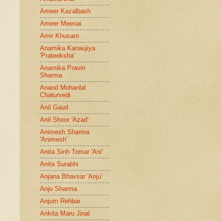
Ameer Kazalbash
Ameer Meenai
Amir Khusaro
Anamika Kanaujiya
'Prateeksha'
Anamika Pravin
Sharma
Anand Mohanlal
Chaturvedi
Anil Gaud
Anil Shoor 'Azad'
Animesh Sharma
'Animesh'
Anita Sinh Tomar 'Ani'
Anita Surabhi
Anjana Bhavsar 'Anju'
Anju Sharma
Anjum Rehbar
Ankita Maru Jinal