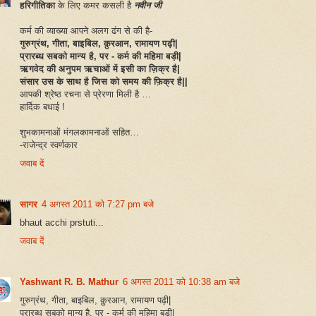
हरिगीतिका
के लिए कमर कसली है
नवीन जी
कर्म की व्याख्या आपने अलग ढंग से की है-
गुरुग्रंथ, गीता, बाइबिल, क़ुरआन, रामायण पढ़ी|
प्रारब्ध सबको मान्य है, पर - कर्म की महिमा बड़ी|
ऋगवेद की अनुपम ऋचाओं में इसी का ज़िक्र है|
संसार उस के साथ है जिस को समय की फ़िक्र है||
आपकी श्रेष्ठ रचना से प्रेरणा मिली है …
हार्दिक बधाई !
शुभकामनाओं मंगलकामनाओं सहित…
-राजेन्द्र स्वर्णकार
जवाब दें
सागर
4 अगस्त 2011 को 7:27 pm बजे
bhaut acchi prstuti...
जवाब दें
Yashwant R. B. Mathur
6 अगस्त 2011 को 10:38 am बजे
गुरुग्रंथ, गीता, बाइबिल, क़ुरआन, रामायण पढ़ी|
प्रारब्ध सबको मान्य है, पर - कर्म की महिमा बड़ी|