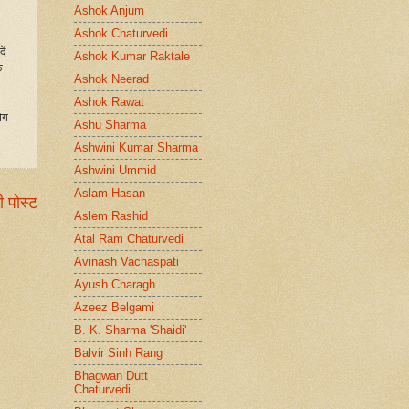
Ashok Anjum
Ashok Chaturvedi
ें
Ashok Kumar Raktale
े
Ashok Neerad
Ashok Rawat
ोग
Ashu Sharma
Ashwini Kumar Sharma
Ashwini Ummid
Aslam Hasan
ी पोस्ट
Aslem Rashid
Atal Ram Chaturvedi
Avinash Vachaspati
Ayush Charagh
Azeez Belgami
B. K. Sharma 'Shaidi'
Balvir Sinh Rang
Bhagwan Dutt
Chaturvedi