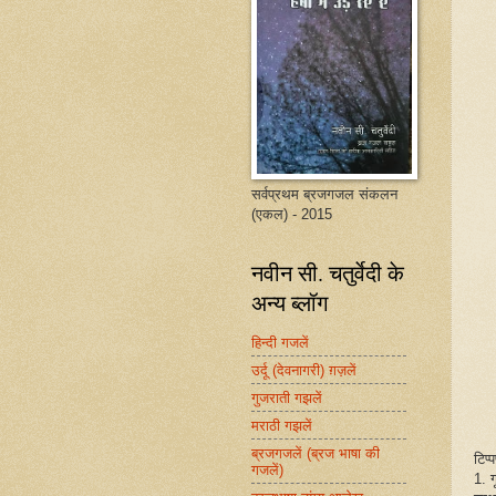
सर्वप्रथम ब्रजगजल संकलन
(एकल) - 2015
नवीन सी. चतुर्वेदी के
अन्य ब्लॉग
हिन्दी गजलें
उर्दू (देवनागरी) ग़ज़लें
गुजराती गझलें
मराठी गझलें
ब्रजगजलें (ब्रज भाषा की
टिप्
गजलें)
1. 