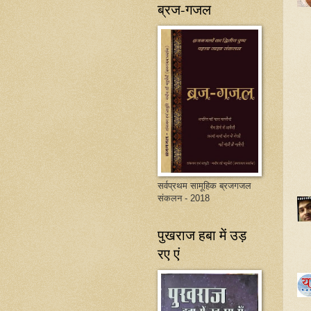
ब्रज-गजल
सर्वप्रथम सामूहिक ब्रजगजल
संकलन - 2018
पुखराज हबा में उड़
रए एं