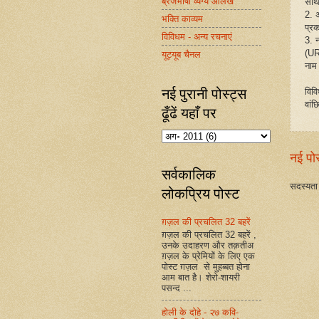
ब्रजभाषा व्यंग्य आलेख
साथ
2. 
भक्ति काव्यम
प्रक
विविधम - अन्य रचनाएं
3. 
(UR
यूट्यूब चैनल
नाम
नई पुरानी पोस्ट्स
विव
वांछ
ढूँढें यहाँ पर
नई पो
सर्वकालिक
सदस्यता 
लोकप्रिय पोस्ट
ग़ज़ल की प्रचलित 32 बहरें
ग़ज़ल की प्रचलित 32 बहरें ,
उनके उदाहरण और तक़तीअ
ग़ज़ल के प्रेमियों के लिए एक
पोस्ट ग़ज़ल से मुहब्बत होना
आम बात है। शेरो-शायरी
पसन्द ...
होली के दोहे - २७ कवि-