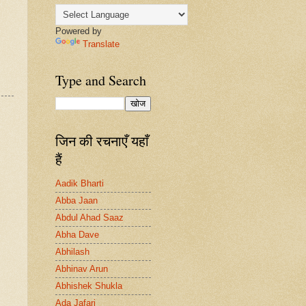
Powered by
Translate
Type and Search
जिन की रचनाएँ यहाँ
हैं
Aadik Bharti
Abba Jaan
Abdul Ahad Saaz
Abha Dave
Abhilash
Abhinav Arun
Abhishek Shukla
Ada Jafari