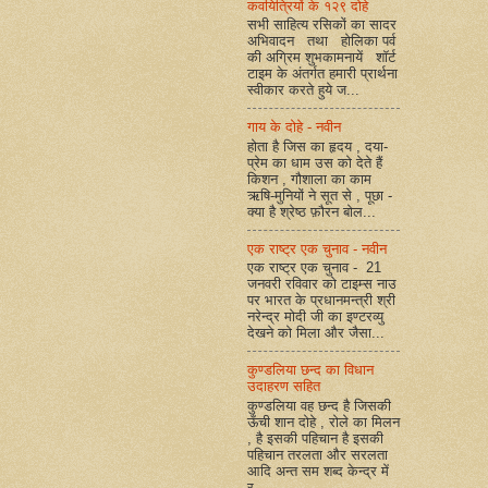
कवयित्रियों के १२९ दोहे
सभी साहित्य रसिकों का सादर
अभिवादन तथा होलिका पर्व
की अग्रिम शुभकामनायें शॉर्ट
टाइम के अंतर्गत हमारी प्रार्थना
स्वीकार करते हुये ज...
गाय के दोहे - नवीन
होता है जिस का हृदय , दया-
प्रेम का धाम उस को देते हैं
किशन , गौशाला का काम
ऋषि-मुनियों ने सूत से , पूछा -
क्या है श्रेष्ठ फ़ौरन बोल...
एक राष्ट्र एक चुनाव - नवीन
एक राष्ट्र एक चुनाव - 21
जनवरी रविवार को टाइम्स नाउ
पर भारत के प्रधानमन्त्री श्री
नरेन्द्र मोदी जी का इण्टरव्यु
देखने को मिला और जैसा...
कुण्डलिया छन्द का विधान
उदाहरण सहित
कुण्डलिया वह छन्द है जिसकी
ऊँची शान दोहे , रोले का मिलन
, है इसकी पहिचान है इसकी
पहिचान तरलता और सरलता
आदि अन्त सम शब्द केन्द्र में
र...