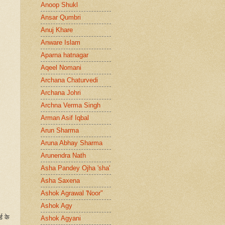
Anoop Shukl
Ansar Qumbri
Anuj Khare
Anware Islam
Aparna hatnagar
Aqeel Nomani
Archana Chaturvedi
Archana Johri
Archna Verma Singh
Arman Asif Iqbal
Arun Sharma
Aruna Abhay Sharma
Arunendra Nath
Asha Pandey Ojha 'sha'
Asha Saxena
Ashok Agrawal 'Noor"
Ashok Agy
ड के
Ashok Agyani