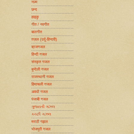
नज़्म
छन्द
हाइकु
गीत / नवगीत
बालगीत
ग़ज़ल (उर्दू-हिन्दवी)
ब्रजगजल
हिन्दी गजल
संस्कृत गजल
बुन्देली गजल
राजस्थानी गजल
हिमाचली गजल
अवधी गजल
पंजाबी गजल
ગુજરાતી ગઝલ
કચ્છી ગઝલ
मराठी गझल
भोजपुरी गजल