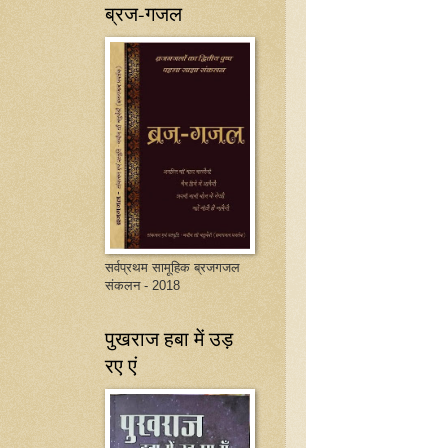
ब्रज-गजल
सर्वप्रथम सामूहिक ब्रजगजल
संकलन - 2018
पुखराज हबा में उड़
रए एं