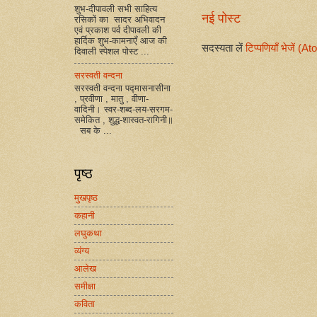
शुभ-दीपावली सभी साहित्य
नई पोस्ट
रसिकों का सादर अभिवादन
एवं प्रकाश पर्व दीपावली की
हार्दिक शुभ-कामनाएँ आज की
सदस्यता लें
टिप्पणियाँ भेजें (A
दिवाली स्पेशल पोस्ट ...
सरस्वती वन्दना
सरस्वती वन्दना पद्मासनासीना
, प्रवीणा , मातु , वीणा-
वादिनी। स्वर-शब्द-लय-सरगम-
समेकित , शुद्ध-शास्वत-रागिनी॥
सब के ...
पृष्ठ
मुखपृष्ठ
कहानी
लघुकथा
व्यंग्य
आलेख
समीक्षा
कविता