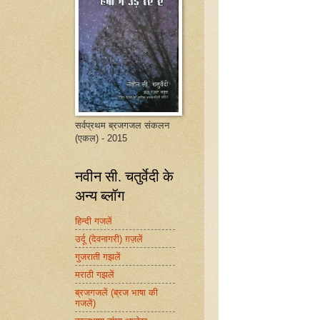
सर्वप्रथम ब्रजगजल संकलन
(एकल) - 2015
नवीन सी. चतुर्वेदी के
अन्य ब्लॉग
हिन्दी गजलें
उर्दू (देवनागरी) ग़ज़लें
गुजराती गझलें
मराठी गझलें
ब्रजगजलें (ब्रज भाषा की
गजलें)