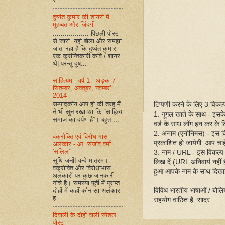
दुष्यंत कुमार की शायरी में
मुहब्बत और ज़िंदगी
.................. पिछली पोस्ट
से जारी यही बोला और समझा
जाता रहा है कि दुष्यंत कुमार
एक क्रांन्तिकारी कवि / शायर
थे| परन्तु दुष...
साहित्यम् - वर्ष 1 - अङ्क 7 -
सितम्बर, अक्तूबर, नवम्बर'
2014
टिप्पणी करने के लिए 3 विकल्प 
सम्पादकीय आप ही की तरह मैं
ने भी सुन रखा था कि “साहित्य
1. गूगल खाते के साथ - इसक
समाज का दर्पण है”। बहुत ...
वर्ड के साथ लॉग इन कर के ट
2. अनाम (एनोनिमस) - इस व
वक्रोक्ति एवं विरोधाभास
प्रकाशित हो जायेगी. आप चाहें
अलंकार - आ. संजीव वर्मा
'सलिल'
3. नाम / URL - इस विकल्प
सुधि जनों! वन्दे मातरम।
लिख दें (URL अनिवार्य नहीं
वक्रोक्ति और विरोधाभास
हुआ आपके नाम के साथ दिखा
अलंकारों पर कुछ जानकारी
नीचे है। समस्या पूर्ती में प्राप्त
विविध भारतीय भाषाओं / बोलिय
दोहों में कहाँ कौन सा अलंकार
ह...
सहयोग वांछित है. सादर.
दिवाली के दोहों वाली स्पेशल
पोस्ट