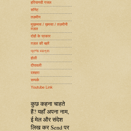
हरियाणवी गजल
सॉनेट
तज़मीन
मुख़म्मस / ख़मसा / तज़मीनी
ग़ज़ल
दोहों के प्रकार
ग़ज़ल की बहरें
વ્રજ યાત્રા
होली
दीपावली
दशहरा
सम्पर्क
Youtube Link
कुछ कहना चाहते
हैं? यहाँ अपना नाम,
ई मेल और संदेश
लिख कर Send पर