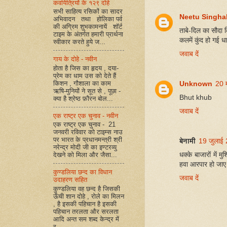
कवयित्रियों के १२९ दोहे
सभी साहित्य रसिकों का सादर
Neetu Singha
अभिवादन तथा होलिका पर्व
की अग्रिम शुभकामनायें शॉर्ट
ताबे-दिल का सौदा क
टाइम के अंतर्गत हमारी प्रार्थना
कलमें कुंद हो गई ध
स्वीकार करते हुये ज...
जवाब दें
गाय के दोहे - नवीन
होता है जिस का हृदय , दया-
प्रेम का धाम उस को देते हैं
किशन , गौशाला का काम
Unknown
20 
ऋषि-मुनियों ने सूत से , पूछा -
Bhut khub
क्या है श्रेष्ठ फ़ौरन बोल...
जवाब दें
एक राष्ट्र एक चुनाव - नवीन
एक राष्ट्र एक चुनाव - 21
जनवरी रविवार को टाइम्स नाउ
पर भारत के प्रधानमन्त्री श्री
बेनामी
19 जुलाई
नरेन्द्र मोदी जी का इण्टरव्यु
धक्के बाजारों में
देखने को मिला और जैसा...
हवा आरपार हो जाए 
कुण्डलिया छन्द का विधान
जवाब दें
उदाहरण सहित
कुण्डलिया वह छन्द है जिसकी
ऊँची शान दोहे , रोले का मिलन
, है इसकी पहिचान है इसकी
पहिचान तरलता और सरलता
आदि अन्त सम शब्द केन्द्र में
र...