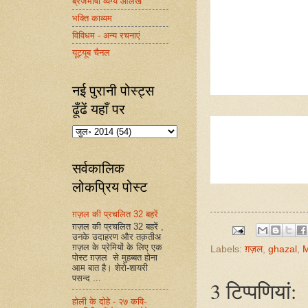
ब्रजभाषा व्यंग्य आलेख
भक्ति काव्यम
विविधम - अन्य रचनाएं
यूट्यूब चैनल
नई पुरानी पोस्ट्स
ढूँढें यहाँ पर
सर्वकालिक
लोकप्रिय पोस्ट
ग़ज़ल की प्रचलित 32 बहरें
ग़ज़ल की प्रचलित 32 बहरें ,
उनके उदाहरण और तक़तीअ
ग़ज़ल के प्रेमियों के लिए एक
Labels:
ग़ज़ल
,
ghazal
,
M
पोस्ट ग़ज़ल से मुहब्बत होना
आम बात है। शेरो-शायरी
पसन्द ...
3 टिप्‍पणियां:
होली के दोहे - २७ कवि-