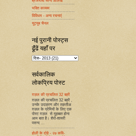
ब्रजभाषा व्यंग्य आलेख
भक्ति काव्यम
विविधम - अन्य रचनाएं
यूट्यूब चैनल
नई पुरानी पोस्ट्स
ढूँढें यहाँ पर
सर्वकालिक
लोकप्रिय पोस्ट
ग़ज़ल की प्रचलित 32 बहरें
ग़ज़ल की प्रचलित 32 बहरें ,
उनके उदाहरण और तक़तीअ
ग़ज़ल के प्रेमियों के लिए एक
पोस्ट ग़ज़ल से मुहब्बत होना
आम बात है। शेरो-शायरी
पसन्द ...
होली के दोहे - २७ कवि-