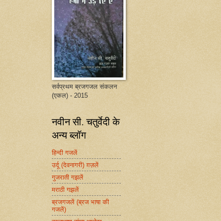
सर्वप्रथम ब्रजगजल संकलन
(एकल) - 2015
नवीन सी. चतुर्वेदी के
अन्य ब्लॉग
हिन्दी गजलें
उर्दू (देवनागरी) ग़ज़लें
गुजराती गझलें
मराठी गझलें
ब्रजगजलें (ब्रज भाषा की
गजलें)