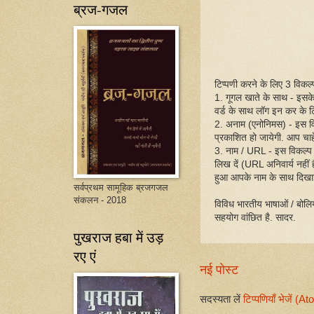
ब्रज-गजल
टिप्पणी करने के लिए 3 विकल्प 
1. गूगल खाते के साथ - इसक
वर्ड के साथ लॉग इन कर के ट
2. अनाम (एनोनिमस) - इस व
प्रकाशित हो जायेगी. आप चाहें
3. नाम / URL - इस विकल्प
लिख दें (URL अनिवार्य नहीं
हुआ आपके नाम के साथ दिखा
सर्वप्रथम सामूहिक ब्रजगजल
संकलन - 2018
विविध भारतीय भाषाओं / बोलिय
सहयोग वांछित है. सादर.
पुखराज हबा में उड़
रए एं
नई पोस्ट
सदस्यता लें
टिप्पणियाँ भेजें (A