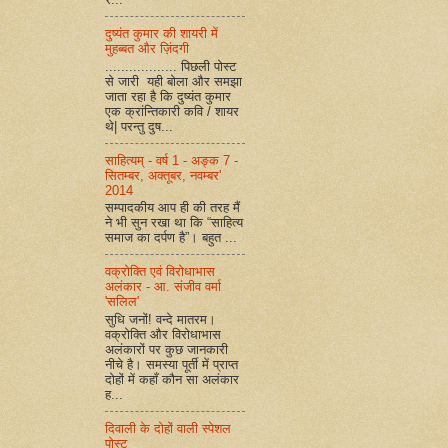
दुष्यंत कुमार की शायरी में
मुहब्बत और ज़िंदगी
.................. पिछली पोस्ट
से जारी यही बोला और समझा
जाता रहा है कि दुष्यंत कुमार
एक क्रांन्तिकारी कवि / शायर
थे| परन्तु दुष...
साहित्यम् - वर्ष 1 - अङ्क 7 -
सितम्बर, अक्तूबर, नवम्बर'
2014
सम्पादकीय आप ही की तरह मैं
ने भी सुन रखा था कि “साहित्य
समाज का दर्पण है”। बहुत ...
वक्रोक्ति एवं विरोधाभास
अलंकार - आ. संजीव वर्मा
'सलिल'
सुधि जनों! वन्दे मातरम।
वक्रोक्ति और विरोधाभास
अलंकारों पर कुछ जानकारी
नीचे है। समस्या पूर्ती में प्राप्त
दोहों में कहाँ कौन सा अलंकार
ह...
दिवाली के दोहों वाली स्पेशल
पोस्ट