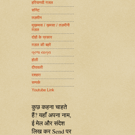
हरियाणवी गजल
सॉनेट
तज़मीन
मुख़म्मस / ख़मसा / तज़मीनी
ग़ज़ल
दोहों के प्रकार
ग़ज़ल की बहरें
વ્રજ યાત્રા
होली
दीपावली
दशहरा
सम्पर्क
Youtube Link
कुछ कहना चाहते
हैं? यहाँ अपना नाम,
ई मेल और संदेश
लिख कर Send पर