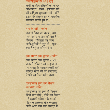
कवयित्रियों के १२९ दोहे
सभी साहित्य रसिकों का सादर
अभिवादन तथा होलिका पर्व
की अग्रिम शुभकामनायें शॉर्ट
टाइम के अंतर्गत हमारी प्रार्थना
स्वीकार करते हुये ज...
गाय के दोहे - नवीन
होता है जिस का हृदय , दया-
प्रेम का धाम उस को देते हैं
किशन , गौशाला का काम
ऋषि-मुनियों ने सूत से , पूछा -
क्या है श्रेष्ठ फ़ौरन बोल...
एक राष्ट्र एक चुनाव - नवीन
एक राष्ट्र एक चुनाव - 21
जनवरी रविवार को टाइम्स नाउ
पर भारत के प्रधानमन्त्री श्री
नरेन्द्र मोदी जी का इण्टरव्यु
देखने को मिला और जैसा...
कुण्डलिया छन्द का विधान
उदाहरण सहित
कुण्डलिया वह छन्द है जिसकी
ऊँची शान दोहे , रोले का मिलन
, है इसकी पहिचान है इसकी
पहिचान तरलता और सरलता
आदि अन्त सम शब्द केन्द्र में
र...