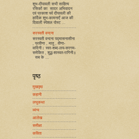
शुभ-दीपावली सभी साहित्य
रसिकों का सादर अभिवादन
एवं प्रकाश पर्व दीपावली की
हार्दिक शुभ-कामनाएँ आज की
दिवाली स्पेशल पोस्ट ...
सरस्वती वन्दना
सरस्वती वन्दना पद्मासनासीना
, प्रवीणा , मातु , वीणा-
वादिनी। स्वर-शब्द-लय-सरगम-
समेकित , शुद्ध-शास्वत-रागिनी॥
सब के ...
पृष्ठ
मुखपृष्ठ
कहानी
लघुकथा
व्यंग्य
आलेख
समीक्षा
कविता