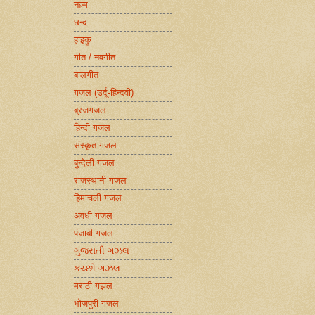
नज़्म
छन्द
हाइकु
गीत / नवगीत
बालगीत
ग़ज़ल (उर्दू-हिन्दवी)
ब्रजगजल
हिन्दी गजल
संस्कृत गजल
बुन्देली गजल
राजस्थानी गजल
हिमाचली गजल
अवधी गजल
पंजाबी गजल
ગુજરાતી ગઝલ
કચ્છી ગઝલ
मराठी गझल
भोजपुरी गजल