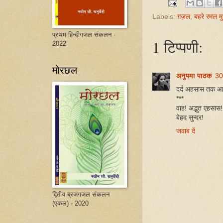
Labels:
ग़ज़ल
,
बहरे रमल म
प्रथम हिन्दीगजल संकलन -
1 टिप्पणी:
2022
मोरछल
अनुपमा पाठक
30
दर्द अहसास तक आये
***
वाह! अद्भुत एहसास!
बेहद सुन्दर!
जवाब दें
द्वितीय ब्रजगजल संकलन
(एकल) - 2020