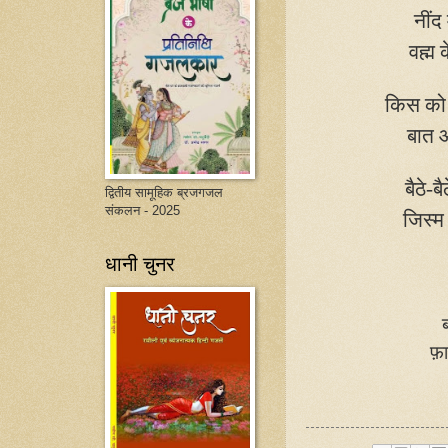
नींद
वह्म
किस को 
बात 
बैठे-ब
द्वितीय सामूहिक ब्रजगजल
संकलन - 2025
जिस्म
धानी चुनर
फ़