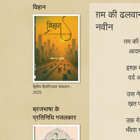
विहान
ग़म की ढलवान
नवीन
ग़म की 
आदमी
इश्क़ 
दर्द
द्वितीय हिन्दीगजल संकलन -
2025
उस ने
ख़त प
ब्रजभाषा के
प्रतिनिधि गजलकार
उफ़ ये 
भँवरा
ग