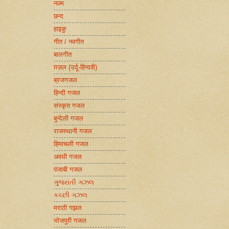
नज़्म
छन्द
हाइकु
गीत / नवगीत
बालगीत
ग़ज़ल (उर्दू-हिन्दवी)
ब्रजगजल
हिन्दी गजल
संस्कृत गजल
बुन्देली गजल
राजस्थानी गजल
हिमाचली गजल
अवधी गजल
पंजाबी गजल
ગુજરાતી ગઝલ
કચ્છી ગઝલ
मराठी गझल
भोजपुरी गजल