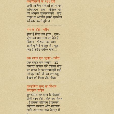
कवयित्रियों के १२९ दोहे
सभी साहित्य रसिकों का सादर
अभिवादन तथा होलिका पर्व
की अग्रिम शुभकामनायें शॉर्ट
टाइम के अंतर्गत हमारी प्रार्थना
स्वीकार करते हुये ज...
गाय के दोहे - नवीन
होता है जिस का हृदय , दया-
प्रेम का धाम उस को देते हैं
किशन , गौशाला का काम
ऋषि-मुनियों ने सूत से , पूछा -
क्या है श्रेष्ठ फ़ौरन बोल...
एक राष्ट्र एक चुनाव - नवीन
एक राष्ट्र एक चुनाव - 21
जनवरी रविवार को टाइम्स नाउ
पर भारत के प्रधानमन्त्री श्री
नरेन्द्र मोदी जी का इण्टरव्यु
देखने को मिला और जैसा...
कुण्डलिया छन्द का विधान
उदाहरण सहित
कुण्डलिया वह छन्द है जिसकी
ऊँची शान दोहे , रोले का मिलन
, है इसकी पहिचान है इसकी
पहिचान तरलता और सरलता
आदि अन्त सम शब्द केन्द्र में
र...