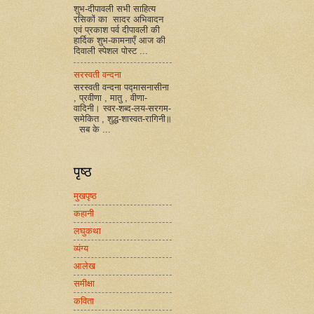
शुभ-दीपावली सभी साहित्य
रसिकों का सादर अभिवादन
एवं प्रकाश पर्व दीपावली की
हार्दिक शुभ-कामनाएँ आज की
दिवाली स्पेशल पोस्ट ...
सरस्वती वन्दना
सरस्वती वन्दना पद्मासनासीना
, प्रवीणा , मातु , वीणा-
वादिनी। स्वर-शब्द-लय-सरगम-
समेकित , शुद्ध-शास्वत-रागिनी॥
सब के ...
पृष्ठ
मुखपृष्ठ
कहानी
लघुकथा
व्यंग्य
आलेख
समीक्षा
कविता