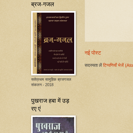
ब्रज-गजल
नई पोस्ट
सदस्यता लें
टिप्पणियाँ भेजें (A
सर्वप्रथम सामूहिक ब्रजगजल
संकलन - 2018
पुखराज हबा में उड़
रए एं