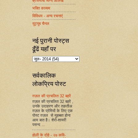
ब्रजभाषा व्यंग्य आलेख
भक्ति काव्यम
विविधम - अन्य रचनाएं
यूट्यूब चैनल
नई पुरानी पोस्ट्स
ढूँढें यहाँ पर
सर्वकालिक
लोकप्रिय पोस्ट
ग़ज़ल की प्रचलित 32 बहरें
ग़ज़ल की प्रचलित 32 बहरें ,
उनके उदाहरण और तक़तीअ
ग़ज़ल के प्रेमियों के लिए एक
पोस्ट ग़ज़ल से मुहब्बत होना
आम बात है। शेरो-शायरी
पसन्द ...
होली के दोहे - २७ कवि-