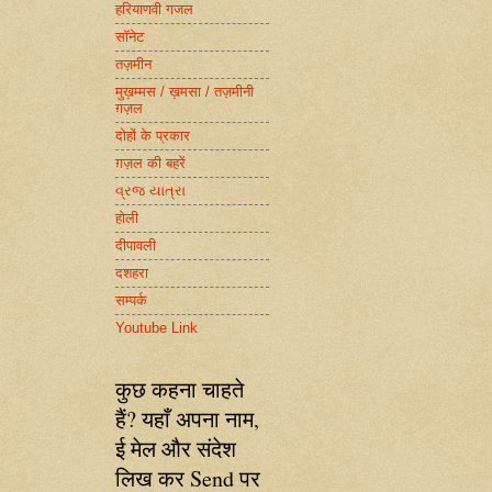
हरियाणवी गजल
सॉनेट
तज़मीन
मुख़म्मस / ख़मसा / तज़मीनी
ग़ज़ल
दोहों के प्रकार
ग़ज़ल की बहरें
વ્રજ યાત્રા
होली
दीपावली
दशहरा
सम्पर्क
Youtube Link
कुछ कहना चाहते
हैं? यहाँ अपना नाम,
ई मेल और संदेश
लिख कर Send पर