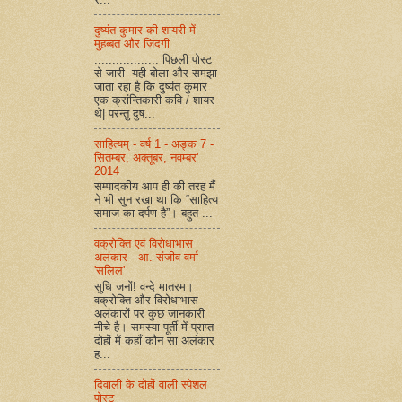
दुष्यंत कुमार की शायरी में
मुहब्बत और ज़िंदगी
.................. पिछली पोस्ट
से जारी यही बोला और समझा
जाता रहा है कि दुष्यंत कुमार
एक क्रांन्तिकारी कवि / शायर
थे| परन्तु दुष...
साहित्यम् - वर्ष 1 - अङ्क 7 -
सितम्बर, अक्तूबर, नवम्बर'
2014
सम्पादकीय आप ही की तरह मैं
ने भी सुन रखा था कि “साहित्य
समाज का दर्पण है”। बहुत ...
वक्रोक्ति एवं विरोधाभास
अलंकार - आ. संजीव वर्मा
'सलिल'
सुधि जनों! वन्दे मातरम।
वक्रोक्ति और विरोधाभास
अलंकारों पर कुछ जानकारी
नीचे है। समस्या पूर्ती में प्राप्त
दोहों में कहाँ कौन सा अलंकार
ह...
दिवाली के दोहों वाली स्पेशल
पोस्ट