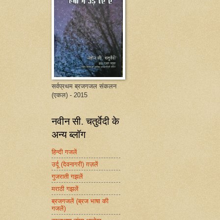
सर्वप्रथम ब्रजगजल संकलन
(एकल) - 2015
नवीन सी. चतुर्वेदी के
अन्य ब्लॉग
हिन्दी गजलें
उर्दू (देवनागरी) ग़ज़लें
गुजराती गझलें
मराठी गझलें
ब्रजगजलें (ब्रज भाषा की
गजलें)